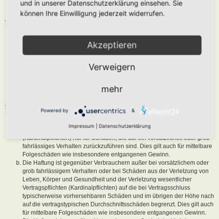
und in unserer Datenschutzerklärung einsehen. Sie
sind, dem Betreiber oder einem Dritten Schaden zuzufügen.
können Ihre Einwilligung jederzeit widerrufen.
4. GENERAL PUBLIC LICENSE
Du nimmst zur Kenntnis, dass es sich bei phpBB um eine unter der „
Akzeptieren
GNU General Public License v2
“ (GPL) bereitgestellten Foren-Software
von phpBB Limited (
www.phpbb.com
) handelt; deutschsprachige
Informationen werden durch die deutschsprachige Community unter
Verweigern
www.phpbb.de
zur Verfügung gestellt. Beide haben keinen Einfluss auf
die Art und Weise, wie die Software verwendet wird. Sie können
insbesondere die Verwendung der Software für bestimmte Zwecke nicht
mehr
untersagen oder auf Inhalte fremder Foren Einfluss nehmen.
5. GEWÄHRLEISTUNG
Powered by
&
Der Betreiber haftet mit Ausnahme der Verletzung von Leben, Körper
Impressum
|
Datenschutzerklärung
und Gesundheit und der Verletzung wesentlicher Vertragspflichten
(Kardinalpflichten) nur für Schäden, die auf ein vorsätzliches oder grob
fahrlässiges Verhalten zurückzuführen sind. Dies gilt auch für mittelbare
Folgeschäden wie insbesondere entgangenen Gewinn.
Die Haftung ist gegenüber Verbrauchern außer bei vorsätzlichem oder
grob fahrlässigem Verhalten oder bei Schäden aus der Verletzung von
Leben, Körper und Gesundheit und der Verletzung wesentlicher
Vertragspflichten (Kardinalpflichten) auf die bei Vertragsschluss
typischerweise vorhersehbaren Schäden und im übrigen der Höhe nach
auf die vertragstypischen Durchschnittsschäden begrenzt. Dies gilt auch
für mittelbare Folgeschäden wie insbesondere entgangenen Gewinn.