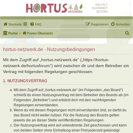
Startseite
FAQ
Registrieren
Anmelden
S
Portal
Foren-Übersicht
u
c
hortus-netzwerk.de - Nutzungsbedingungen
h
Mit dem Zugriff auf „hortus-netzwerk.de“ („https://hortus-
e
netzwerk.de/hortusforum“) wird zwischen dir und dem Betreiber ein
Vertrag mit folgenden Regelungen geschlossen:
1. NUTZUNGSVERTRAG
Mit dem Zugriff auf „hortus-netzwerk.de“ (im Folgenden „das Board“)
schließt du einen Nutzungsvertrag mit dem Betreiber des Boards ab (im
Folgenden „Betreiber“) und erklärst dich mit den nachfolgenden
Regelungen einverstanden.
Wenn du mit diesen Regelungen nicht einverstanden bist, so darfst du
das Board nicht weiter nutzen. Für die Nutzung des Boards gelten
jeweils die an dieser Stelle veröffentlichten Regelungen.
Der Nutzungsvertrag wird auf unbestimmte Zeit geschlossen und kann
von beiden Seiten ohne Einhaltung einer Frist jederzeit gekündigt