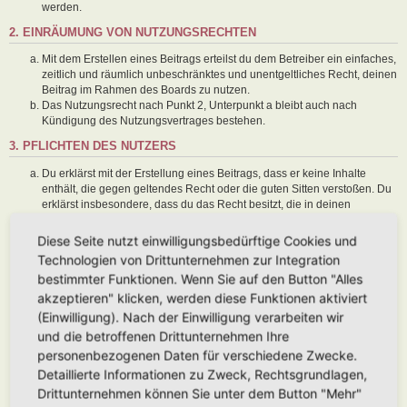
werden.
2. EINRÄUMUNG VON NUTZUNGSRECHTEN
Mit dem Erstellen eines Beitrags erteilst du dem Betreiber ein einfaches,
zeitlich und räumlich unbeschränktes und unentgeltliches Recht, deinen
Beitrag im Rahmen des Boards zu nutzen.
Das Nutzungsrecht nach Punkt 2, Unterpunkt a bleibt auch nach
Kündigung des Nutzungsvertrages bestehen.
3. PFLICHTEN DES NUTZERS
Du erklärst mit der Erstellung eines Beitrags, dass er keine Inhalte
enthält, die gegen geltendes Recht oder die guten Sitten verstoßen. Du
erklärst insbesondere, dass du das Recht besitzt, die in deinen
Beiträgen verwendeten Links und Bilder zu setzen bzw. zu verwenden.
Der Betreiber des Boards übt das Hausrecht aus. Bei Verstößen gegen
Diese Seite nutzt einwilligungsbedürftige Cookies und
diese Nutzungsbedingungen oder anderer im Board veröffentlichten
Technologien von Drittunternehmen zur Integration
Regeln kann der Betreiber dich nach Abmahnung zeitweise oder
bestimmter Funktionen. Wenn Sie auf den Button "Alles
dauerhaft von der Nutzung dieses Boards ausschließen und dir ein
akzeptieren" klicken, werden diese Funktionen aktiviert
Hausverbot erteilen.
Du nimmst zur Kenntnis, dass der Betreiber keine Verantwortung für die
(Einwilligung). Nach der Einwilligung verarbeiten wir
Inhalte von Beiträgen übernimmt, die er nicht selbst erstellt hat oder die
und die betroffenen Drittunternehmen Ihre
er nicht zur Kenntnis genommen hat. Du gestattest dem Betreiber, dein
personenbezogenen Daten für verschiedene Zwecke.
Benutzerkonto, Beiträge und Funktionen jederzeit zu löschen oder zu
Detaillierte Informationen zu Zweck, Rechtsgrundlagen,
sperren.
Du gestattest dem Betreiber darüber hinaus, deine Beiträge
Drittunternehmen können Sie unter dem Button "Mehr"
abzuändern, sofern sie gegen o. g. Regeln verstoßen oder geeignet