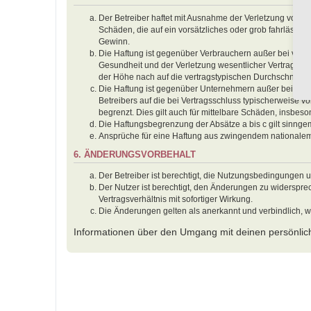
Der Betreiber haftet mit Ausnahme der Verletzung von Le
Schäden, die auf ein vorsätzliches oder grob fahrlässig
Gewinn.
Die Haftung ist gegenüber Verbrauchern außer bei vors
Gesundheit und der Verletzung wesentlicher Vertragspfl
der Höhe nach auf die vertragstypischen Durchschnitts
Die Haftung ist gegenüber Unternehmern außer bei der 
Betreibers auf die bei Vertragsschluss typischerweise
begrenzt. Dies gilt auch für mittelbare Schäden, insbe
Die Haftungsbegrenzung der Absätze a bis c gilt sinnge
Ansprüche für eine Haftung aus zwingendem nationalem
6. ÄNDERUNGSVORBEHALT
Der Betreiber ist berechtigt, die Nutzungsbedingungen 
Der Nutzer ist berechtigt, den Änderungen zu widerspr
Vertragsverhältnis mit sofortiger Wirkung.
Die Änderungen gelten als anerkannt und verbindlich, 
Informationen über den Umgang mit deinen persönlich