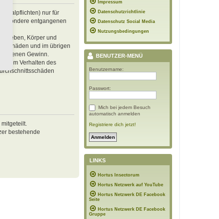
Impressum
inalpflichten) nur für
Datenschutzrichtlinie
 insbesondere entgangenen
Datenschutz Social Media
Nutzungsbedingungen
von Leben, Körper und
ren Schäden und im übrigen
ntgangenen Gewinn.
BENUTZER-MENÜ
ässigem Verhalten des
Benutzername:
Durchschnittsschäden
Passwort:
Mich bei jedem Besuch
automatisch anmelden
itgeteilt.
Registriere dich jetzt!
tzer bestehende
LINKS
Hortus Insectorum
Hortus Netzwerk auf YouTube
Hortus Netzwerk DE Facebook
Seite
Hortus Netzwerk DE Facebook
Gruppe