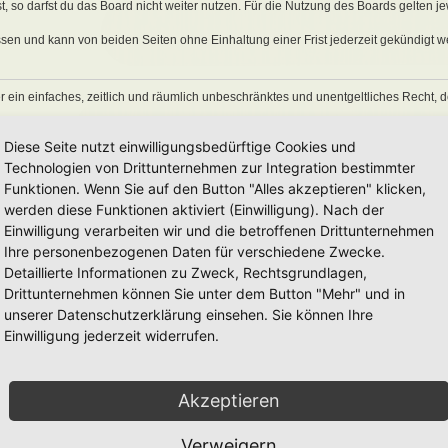
 so darfst du das Board nicht weiter nutzen. Für die Nutzung des Boards gelten jew
sen und kann von beiden Seiten ohne Einhaltung einer Frist jederzeit gekündigt w
ber ein einfaches, zeitlich und räumlich unbeschränktes und unentgeltliches Recht
auch nach Kündigung des Nutzungsvertrages bestehen.
Diese Seite nutzt einwilligungsbedürftige Cookies und
Technologien von Drittunternehmen zur Integration bestimmter
Funktionen. Wenn Sie auf den Button "Alles akzeptieren" klicken,
eine Inhalte enthält, die gegen geltendes Recht oder die guten Sitten verstoßen. Du 
en Links und Bilder zu setzen bzw. zu verwenden.
werden diese Funktionen aktiviert (Einwilligung). Nach der
erstößen gegen diese Nutzungsbedingungen oder anderer im Board veröffentlichte
Einwilligung verarbeiten wir und die betroffenen Drittunternehmen
Nutzung dieses Boards ausschließen und dir ein Hausverbot erteilen.
Ihre personenbezogenen Daten für verschiedene Zwecke.
rtung für die Inhalte von Beiträgen übernimmt, die er nicht selbst erstellt hat oder
Detaillierte Informationen zu Zweck, Rechtsgrundlagen,
erkonto, Beiträge und Funktionen jederzeit zu löschen oder zu sperren.
räge abzuändern, sofern sie gegen o. g. Regeln verstoßen oder geeignet sind, dem
Drittunternehmen können Sie unter dem Button "Mehr" und in
unserer Datenschutzerklärung einsehen. Sie können Ihre
Einwilligung jederzeit widerrufen.
 unter der „
GNU General Public License v2
“ (GPL) bereitgestellten Foren-Softwar
onen werden durch die deutschsprachige Community unter
www.phpbb.de
zur Verfüg
Akzeptieren
e verwendet wird. Sie können insbesondere die Verwendung der Software für bestim
men.
Verweigern