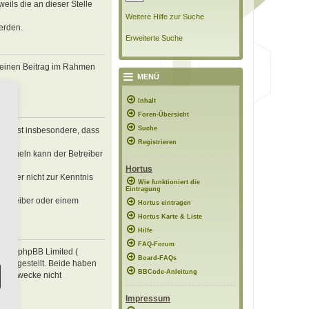
eils die an dieser Stelle
Weitere Hilfe zur Suche
erden.
Erweiterte Suche
, deinen Beitrag im Rahmen
MENÜ
Inhalt
Foren-Übersicht
Suche
erklärst insbesondere, dass
Registrieren
n Regeln kann der Betreiber
Hortus
 die er nicht zur Kenntnis
Wie funktioniert die
Eintragung
 Betreiber oder einem
Hortus eintragen
Hortus Karte & Liste
Hilfe
FAQ-Forum
e von phpBB Limited (
Board-FAQs
ung gestellt. Beide haben
BBCode-Anleitung
mte Zwecke nicht
Impressum