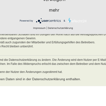
ben, Körper und Gesundheit und der Verletzung wesentlicher Vertragspflichten (Kard
mehr
es Verhalten zurückzuführen sind. Dies gilt auch für mittelbare Folgeschäden wie
ätzlichem oder grob fahrlässigem Verhalten oder bei Schäden aus der Verletzung 
Powered by
&
ichten (Kardinalpflichten) auf die bei Vertragsschluss typischerweise vorhersehba
schäden begrenzt. Dies gilt auch für mittelbare Folgeschäden wie insbesondere e
Impressum
|
Datenschutzerklärung
Verletzung von Leben, Körper und Gesundheit oder vorsätzlichem oder grob fahrl
 vorhersehbaren Schäden und im Übrigen der Höhe nach auf die vertragstypischen 
sondere entgangenen Gewinn.
mäß auch zugunsten der Mitarbeiter und Erfüllungsgehilfen des Betreibers.
 Recht bleiben unberührt.
und die Datenschutzerklärung zu ändern. Die Änderung wird dem Nutzer per E-Mail m
echen. Im Falle des Widerspruchs erlischt das zwischen dem Betreiber und dem Nu
wenn der Nutzer den Änderungen zugestimmt hat.
en Daten sind in der Datenschutzerklärung enthalten.