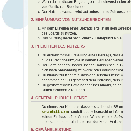
Wenn du mit diesen Regelungen nicht einverstanden bist,
veröffentlichten Regelungen.
Der Nutzungsvertrag wird auf unbestimmte Zeit geschlos
2. EINRÄUMUNG VON NUTZUNGSRECHTEN
Mit dem Erstellen eines Beitrags erteilst du dem Betrei
des Boards zu nutzen.
Das Nutzungsrecht nach Punkt 2, Unterpunkt a bleibt 
3. PFLICHTEN DES NUTZERS
Du erklärst mit der Erstellung eines Beitrags, dass er k
du das Recht besitzt, die in deinen Beiträgen verwendet
Der Betreiber des Boards übt das Hausrecht aus. Bei V
dich nach Abmahnung zeitweise oder dauerhaft von der 
Du nimmst zur Kenntnis, dass der Betreiber keine Verantwo
genommen hat. Du gestattest dem Betreiber, dein Benutz
Du gestattest dem Betreiber darüber hinaus, deine Beit
Dritten Schaden zuzufügen.
4. GENERAL PUBLIC LICENSE
Du nimmst zur Kenntnis, dass es sich bei phpBB um eine
www.phpbb.com
) handelt; deutschsprachige Informati
keinen Einfluss auf die Art und Weise, wie die Softwar
untersagen oder auf Inhalte fremder Foren Einfluss neh
5. GEWÄHRLEISTUNG