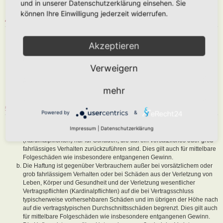
und in unserer Datenschutzerklärung einsehen. Sie
sind, dem Betreiber oder einem Dritten Schaden zuzufügen.
können Ihre Einwilligung jederzeit widerrufen.
4. GENERAL PUBLIC LICENSE
Du nimmst zur Kenntnis, dass es sich bei phpBB um eine unter der „
Akzeptieren
GNU General Public License v2
“ (GPL) bereitgestellten Foren-Software
von phpBB Limited (
www.phpbb.com
) handelt; deutschsprachige
Informationen werden durch die deutschsprachige Community unter
Verweigern
www.phpbb.de
zur Verfügung gestellt. Beide haben keinen Einfluss auf
die Art und Weise, wie die Software verwendet wird. Sie können
insbesondere die Verwendung der Software für bestimmte Zwecke nicht
mehr
untersagen oder auf Inhalte fremder Foren Einfluss nehmen.
5. GEWÄHRLEISTUNG
Powered by
&
Der Betreiber haftet mit Ausnahme der Verletzung von Leben, Körper
Impressum
|
Datenschutzerklärung
und Gesundheit und der Verletzung wesentlicher Vertragspflichten
(Kardinalpflichten) nur für Schäden, die auf ein vorsätzliches oder grob
fahrlässiges Verhalten zurückzuführen sind. Dies gilt auch für mittelbare
Folgeschäden wie insbesondere entgangenen Gewinn.
Die Haftung ist gegenüber Verbrauchern außer bei vorsätzlichem oder
grob fahrlässigem Verhalten oder bei Schäden aus der Verletzung von
Leben, Körper und Gesundheit und der Verletzung wesentlicher
Vertragspflichten (Kardinalpflichten) auf die bei Vertragsschluss
typischerweise vorhersehbaren Schäden und im übrigen der Höhe nach
auf die vertragstypischen Durchschnittsschäden begrenzt. Dies gilt auch
für mittelbare Folgeschäden wie insbesondere entgangenen Gewinn.