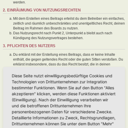
werden.
2. EINRÄUMUNG VON NUTZUNGSRECHTEN
Mit dem Erstellen eines Beitrags erteilst du dem Betreiber ein einfaches,
zeitlich und räumlich unbeschränktes und unentgeltliches Recht, deinen
Beitrag im Rahmen des Boards zu nutzen.
Das Nutzungsrecht nach Punkt 2, Unterpunkt a bleibt auch nach
Kündigung des Nutzungsvertrages bestehen.
3. PFLICHTEN DES NUTZERS
Du erklärst mit der Erstellung eines Beitrags, dass er keine Inhalte
enthält, die gegen geltendes Recht oder die guten Sitten verstoßen. Du
erklärst insbesondere, dass du das Recht besitzt, die in deinen
Beiträgen verwendeten Links und Bilder zu setzen bzw. zu verwenden.
Der Betreiber des Boards übt das Hausrecht aus. Bei Verstößen gegen
Diese Seite nutzt einwilligungsbedürftige Cookies und
diese Nutzungsbedingungen oder anderer im Board veröffentlichten
Technologien von Drittunternehmen zur Integration
Regeln kann der Betreiber dich nach Abmahnung zeitweise oder
bestimmter Funktionen. Wenn Sie auf den Button "Alles
dauerhaft von der Nutzung dieses Boards ausschließen und dir ein
akzeptieren" klicken, werden diese Funktionen aktiviert
Hausverbot erteilen.
Du nimmst zur Kenntnis, dass der Betreiber keine Verantwortung für die
(Einwilligung). Nach der Einwilligung verarbeiten wir
Inhalte von Beiträgen übernimmt, die er nicht selbst erstellt hat oder die
und die betroffenen Drittunternehmen Ihre
er nicht zur Kenntnis genommen hat. Du gestattest dem Betreiber, dein
personenbezogenen Daten für verschiedene Zwecke.
Benutzerkonto, Beiträge und Funktionen jederzeit zu löschen oder zu
Detaillierte Informationen zu Zweck, Rechtsgrundlagen,
sperren.
Du gestattest dem Betreiber darüber hinaus, deine Beiträge
Drittunternehmen können Sie unter dem Button "Mehr"
abzuändern, sofern sie gegen o. g. Regeln verstoßen oder geeignet