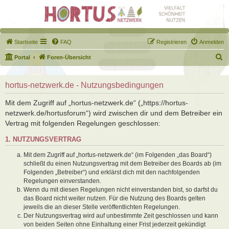
Startseite
FAQ
Registrieren
Anmelden
S
Portal
Foren-Übersicht
u
c
hortus-netzwerk.de - Nutzungsbedingungen
h
Mit dem Zugriff auf „hortus-netzwerk.de“ („https://hortus-
e
netzwerk.de/hortusforum“) wird zwischen dir und dem Betreiber ein
Vertrag mit folgenden Regelungen geschlossen:
1. NUTZUNGSVERTRAG
Mit dem Zugriff auf „hortus-netzwerk.de“ (im Folgenden „das Board“)
schließt du einen Nutzungsvertrag mit dem Betreiber des Boards ab (im
Folgenden „Betreiber“) und erklärst dich mit den nachfolgenden
Regelungen einverstanden.
Wenn du mit diesen Regelungen nicht einverstanden bist, so darfst du
das Board nicht weiter nutzen. Für die Nutzung des Boards gelten
jeweils die an dieser Stelle veröffentlichten Regelungen.
Der Nutzungsvertrag wird auf unbestimmte Zeit geschlossen und kann
von beiden Seiten ohne Einhaltung einer Frist jederzeit gekündigt