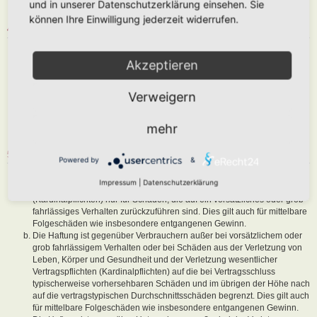
und in unserer Datenschutzerklärung einsehen. Sie
sind, dem Betreiber oder einem Dritten Schaden zuzufügen.
können Ihre Einwilligung jederzeit widerrufen.
4. GENERAL PUBLIC LICENSE
Du nimmst zur Kenntnis, dass es sich bei phpBB um eine unter der „
Akzeptieren
GNU General Public License v2
“ (GPL) bereitgestellten Foren-Software
von phpBB Limited (
www.phpbb.com
) handelt; deutschsprachige
Informationen werden durch die deutschsprachige Community unter
Verweigern
www.phpbb.de
zur Verfügung gestellt. Beide haben keinen Einfluss auf
die Art und Weise, wie die Software verwendet wird. Sie können
insbesondere die Verwendung der Software für bestimmte Zwecke nicht
mehr
untersagen oder auf Inhalte fremder Foren Einfluss nehmen.
5. GEWÄHRLEISTUNG
Powered by
&
Der Betreiber haftet mit Ausnahme der Verletzung von Leben, Körper
Impressum
|
Datenschutzerklärung
und Gesundheit und der Verletzung wesentlicher Vertragspflichten
(Kardinalpflichten) nur für Schäden, die auf ein vorsätzliches oder grob
fahrlässiges Verhalten zurückzuführen sind. Dies gilt auch für mittelbare
Folgeschäden wie insbesondere entgangenen Gewinn.
Die Haftung ist gegenüber Verbrauchern außer bei vorsätzlichem oder
grob fahrlässigem Verhalten oder bei Schäden aus der Verletzung von
Leben, Körper und Gesundheit und der Verletzung wesentlicher
Vertragspflichten (Kardinalpflichten) auf die bei Vertragsschluss
typischerweise vorhersehbaren Schäden und im übrigen der Höhe nach
auf die vertragstypischen Durchschnittsschäden begrenzt. Dies gilt auch
für mittelbare Folgeschäden wie insbesondere entgangenen Gewinn.