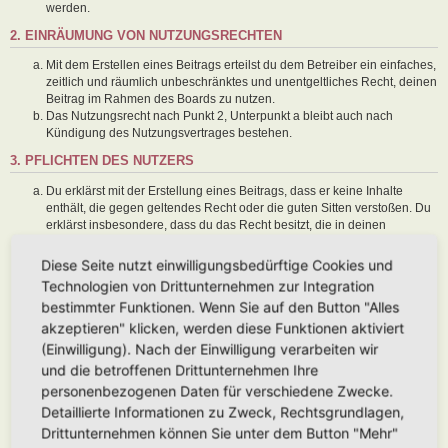
werden.
2. EINRÄUMUNG VON NUTZUNGSRECHTEN
Mit dem Erstellen eines Beitrags erteilst du dem Betreiber ein einfaches,
zeitlich und räumlich unbeschränktes und unentgeltliches Recht, deinen
Beitrag im Rahmen des Boards zu nutzen.
Das Nutzungsrecht nach Punkt 2, Unterpunkt a bleibt auch nach
Kündigung des Nutzungsvertrages bestehen.
3. PFLICHTEN DES NUTZERS
Du erklärst mit der Erstellung eines Beitrags, dass er keine Inhalte
enthält, die gegen geltendes Recht oder die guten Sitten verstoßen. Du
erklärst insbesondere, dass du das Recht besitzt, die in deinen
Beiträgen verwendeten Links und Bilder zu setzen bzw. zu verwenden.
Der Betreiber des Boards übt das Hausrecht aus. Bei Verstößen gegen
Diese Seite nutzt einwilligungsbedürftige Cookies und
diese Nutzungsbedingungen oder anderer im Board veröffentlichten
Technologien von Drittunternehmen zur Integration
Regeln kann der Betreiber dich nach Abmahnung zeitweise oder
bestimmter Funktionen. Wenn Sie auf den Button "Alles
dauerhaft von der Nutzung dieses Boards ausschließen und dir ein
akzeptieren" klicken, werden diese Funktionen aktiviert
Hausverbot erteilen.
Du nimmst zur Kenntnis, dass der Betreiber keine Verantwortung für die
(Einwilligung). Nach der Einwilligung verarbeiten wir
Inhalte von Beiträgen übernimmt, die er nicht selbst erstellt hat oder die
und die betroffenen Drittunternehmen Ihre
er nicht zur Kenntnis genommen hat. Du gestattest dem Betreiber, dein
personenbezogenen Daten für verschiedene Zwecke.
Benutzerkonto, Beiträge und Funktionen jederzeit zu löschen oder zu
Detaillierte Informationen zu Zweck, Rechtsgrundlagen,
sperren.
Du gestattest dem Betreiber darüber hinaus, deine Beiträge
Drittunternehmen können Sie unter dem Button "Mehr"
abzuändern, sofern sie gegen o. g. Regeln verstoßen oder geeignet