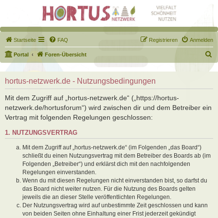
Startseite
FAQ
Registrieren
Anmelden
S
Portal
Foren-Übersicht
u
c
hortus-netzwerk.de - Nutzungsbedingungen
h
Mit dem Zugriff auf „hortus-netzwerk.de“ („https://hortus-
e
netzwerk.de/hortusforum“) wird zwischen dir und dem Betreiber ein
Vertrag mit folgenden Regelungen geschlossen:
1. NUTZUNGSVERTRAG
Mit dem Zugriff auf „hortus-netzwerk.de“ (im Folgenden „das Board“)
schließt du einen Nutzungsvertrag mit dem Betreiber des Boards ab (im
Folgenden „Betreiber“) und erklärst dich mit den nachfolgenden
Regelungen einverstanden.
Wenn du mit diesen Regelungen nicht einverstanden bist, so darfst du
das Board nicht weiter nutzen. Für die Nutzung des Boards gelten
jeweils die an dieser Stelle veröffentlichten Regelungen.
Der Nutzungsvertrag wird auf unbestimmte Zeit geschlossen und kann
von beiden Seiten ohne Einhaltung einer Frist jederzeit gekündigt