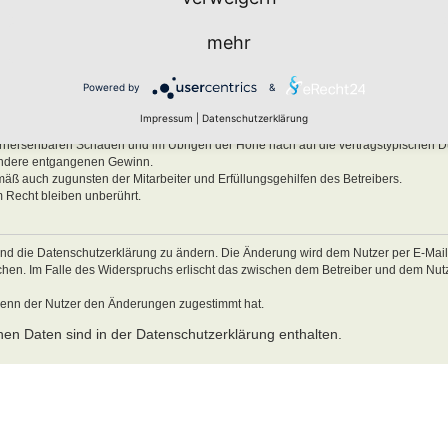
ben, Körper und Gesundheit und der Verletzung wesentlicher Vertragspflichten (Kard
mehr
es Verhalten zurückzuführen sind. Dies gilt auch für mittelbare Folgeschäden wie
ätzlichem oder grob fahrlässigem Verhalten oder bei Schäden aus der Verletzung 
Powered by
&
ichten (Kardinalpflichten) auf die bei Vertragsschluss typischerweise vorhersehba
schäden begrenzt. Dies gilt auch für mittelbare Folgeschäden wie insbesondere e
Impressum
|
Datenschutzerklärung
Verletzung von Leben, Körper und Gesundheit oder vorsätzlichem oder grob fahrl
 vorhersehbaren Schäden und im Übrigen der Höhe nach auf die vertragstypischen 
sondere entgangenen Gewinn.
mäß auch zugunsten der Mitarbeiter und Erfüllungsgehilfen des Betreibers.
 Recht bleiben unberührt.
und die Datenschutzerklärung zu ändern. Die Änderung wird dem Nutzer per E-Mail m
echen. Im Falle des Widerspruchs erlischt das zwischen dem Betreiber und dem Nu
wenn der Nutzer den Änderungen zugestimmt hat.
en Daten sind in der Datenschutzerklärung enthalten.