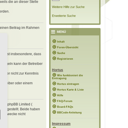
eils die an dieser Stelle
Weitere Hilfe zur Suche
erden.
Erweiterte Suche
, deinen Beitrag im Rahmen
MENÜ
Inhalt
Foren-Übersicht
Suche
erklärst insbesondere, dass
Registrieren
n Regeln kann der Betreiber
Hortus
 die er nicht zur Kenntnis
Wie funktioniert die
Eintragung
 Betreiber oder einem
Hortus eintragen
Hortus Karte & Liste
Hilfe
FAQ-Forum
e von phpBB Limited (
Board-FAQs
ung gestellt. Beide haben
BBCode-Anleitung
mte Zwecke nicht
Impressum