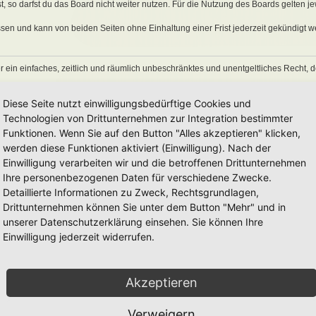
 so darfst du das Board nicht weiter nutzen. Für die Nutzung des Boards gelten jew
sen und kann von beiden Seiten ohne Einhaltung einer Frist jederzeit gekündigt w
ber ein einfaches, zeitlich und räumlich unbeschränktes und unentgeltliches Recht
auch nach Kündigung des Nutzungsvertrages bestehen.
Diese Seite nutzt einwilligungsbedürftige Cookies und
Technologien von Drittunternehmen zur Integration bestimmter
Funktionen. Wenn Sie auf den Button "Alles akzeptieren" klicken,
eine Inhalte enthält, die gegen geltendes Recht oder die guten Sitten verstoßen. Du 
en Links und Bilder zu setzen bzw. zu verwenden.
werden diese Funktionen aktiviert (Einwilligung). Nach der
erstößen gegen diese Nutzungsbedingungen oder anderer im Board veröffentlichte
Einwilligung verarbeiten wir und die betroffenen Drittunternehmen
Nutzung dieses Boards ausschließen und dir ein Hausverbot erteilen.
Ihre personenbezogenen Daten für verschiedene Zwecke.
rtung für die Inhalte von Beiträgen übernimmt, die er nicht selbst erstellt hat oder
Detaillierte Informationen zu Zweck, Rechtsgrundlagen,
erkonto, Beiträge und Funktionen jederzeit zu löschen oder zu sperren.
räge abzuändern, sofern sie gegen o. g. Regeln verstoßen oder geeignet sind, dem
Drittunternehmen können Sie unter dem Button "Mehr" und in
unserer Datenschutzerklärung einsehen. Sie können Ihre
Einwilligung jederzeit widerrufen.
 unter der „
GNU General Public License v2
“ (GPL) bereitgestellten Foren-Softwar
onen werden durch die deutschsprachige Community unter
www.phpbb.de
zur Verfüg
Akzeptieren
e verwendet wird. Sie können insbesondere die Verwendung der Software für bestim
men.
Verweigern