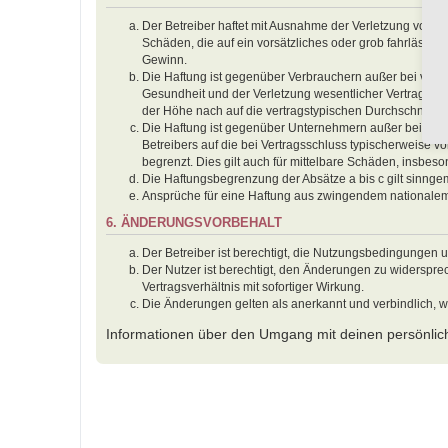
Der Betreiber haftet mit Ausnahme der Verletzung von Le
Schäden, die auf ein vorsätzliches oder grob fahrlässig
Gewinn.
Die Haftung ist gegenüber Verbrauchern außer bei vors
Gesundheit und der Verletzung wesentlicher Vertragspfl
der Höhe nach auf die vertragstypischen Durchschnitts
Die Haftung ist gegenüber Unternehmern außer bei der 
Betreibers auf die bei Vertragsschluss typischerweise
begrenzt. Dies gilt auch für mittelbare Schäden, insbe
Die Haftungsbegrenzung der Absätze a bis c gilt sinnge
Ansprüche für eine Haftung aus zwingendem nationalem
6. ÄNDERUNGSVORBEHALT
Der Betreiber ist berechtigt, die Nutzungsbedingungen 
Der Nutzer ist berechtigt, den Änderungen zu widerspr
Vertragsverhältnis mit sofortiger Wirkung.
Die Änderungen gelten als anerkannt und verbindlich, 
Informationen über den Umgang mit deinen persönlich