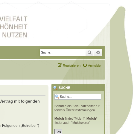
Suche
Erweiterte Suche
Registrieren
Anmelden
SUCHE
Vertrag mit folgenden
Benutze ein * als Platzhalter für
teilweis Übereinstimmungen
Mulch
findet "Mulch",
Mulch*
findet auch "Mulchwurst"
m Folgenden „Betreiber“)