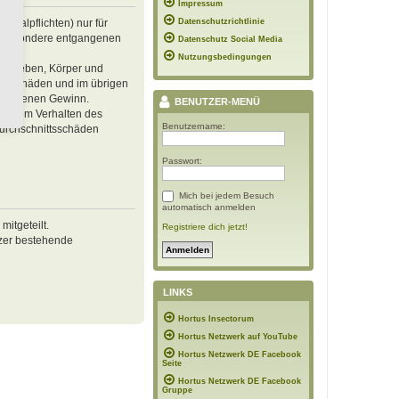
Impressum
inalpflichten) nur für
Datenschutzrichtlinie
 insbesondere entgangenen
Datenschutz Social Media
Nutzungsbedingungen
von Leben, Körper und
ren Schäden und im übrigen
ntgangenen Gewinn.
BENUTZER-MENÜ
ässigem Verhalten des
Benutzername:
Durchschnittsschäden
Passwort:
Mich bei jedem Besuch
automatisch anmelden
itgeteilt.
Registriere dich jetzt!
tzer bestehende
LINKS
Hortus Insectorum
Hortus Netzwerk auf YouTube
Hortus Netzwerk DE Facebook
Seite
Hortus Netzwerk DE Facebook
Gruppe