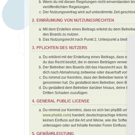
Wenn du mit diesen Regelungen nicht einverstanden bist,
veröffentlichten Regelungen.
Der Nutzungsvertrag wird auf unbestimmte Zeit geschlos
2. EINRÄUMUNG VON NUTZUNGSRECHTEN
Mit dem Erstellen eines Beitrags erteilst du dem Betrei
des Boards zu nutzen.
Das Nutzungsrecht nach Punkt 2, Unterpunkt a bleibt 
3. PFLICHTEN DES NUTZERS
Du erklärst mit der Erstellung eines Beitrags, dass er k
du das Recht besitzt, die in deinen Beiträgen verwendet
Der Betreiber des Boards übt das Hausrecht aus. Bei V
dich nach Abmahnung zeitweise oder dauerhaft von der 
Du nimmst zur Kenntnis, dass der Betreiber keine Verantwo
genommen hat. Du gestattest dem Betreiber, dein Benutz
Du gestattest dem Betreiber darüber hinaus, deine Beit
Dritten Schaden zuzufügen.
4. GENERAL PUBLIC LICENSE
Du nimmst zur Kenntnis, dass es sich bei phpBB um eine
www.phpbb.com
) handelt; deutschsprachige Informati
keinen Einfluss auf die Art und Weise, wie die Softwar
untersagen oder auf Inhalte fremder Foren Einfluss neh
5. GEWÄHRLEISTUNG