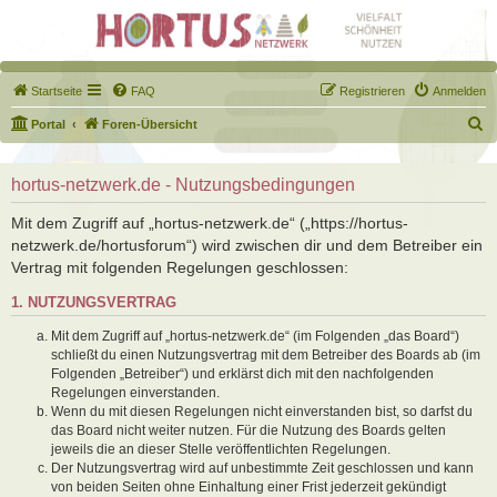
Startseite
FAQ
Registrieren
Anmelden
S
Portal
Foren-Übersicht
u
c
hortus-netzwerk.de - Nutzungsbedingungen
h
Mit dem Zugriff auf „hortus-netzwerk.de“ („https://hortus-
e
netzwerk.de/hortusforum“) wird zwischen dir und dem Betreiber ein
Vertrag mit folgenden Regelungen geschlossen:
1. NUTZUNGSVERTRAG
Mit dem Zugriff auf „hortus-netzwerk.de“ (im Folgenden „das Board“)
schließt du einen Nutzungsvertrag mit dem Betreiber des Boards ab (im
Folgenden „Betreiber“) und erklärst dich mit den nachfolgenden
Regelungen einverstanden.
Wenn du mit diesen Regelungen nicht einverstanden bist, so darfst du
das Board nicht weiter nutzen. Für die Nutzung des Boards gelten
jeweils die an dieser Stelle veröffentlichten Regelungen.
Der Nutzungsvertrag wird auf unbestimmte Zeit geschlossen und kann
von beiden Seiten ohne Einhaltung einer Frist jederzeit gekündigt