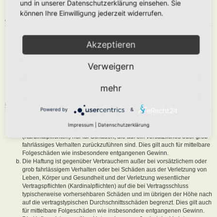
und in unserer Datenschutzerklärung einsehen. Sie
sind, dem Betreiber oder einem Dritten Schaden zuzufügen.
können Ihre Einwilligung jederzeit widerrufen.
4. GENERAL PUBLIC LICENSE
Du nimmst zur Kenntnis, dass es sich bei phpBB um eine unter der „
Akzeptieren
GNU General Public License v2
“ (GPL) bereitgestellten Foren-Software
von phpBB Limited (
www.phpbb.com
) handelt; deutschsprachige
Informationen werden durch die deutschsprachige Community unter
Verweigern
www.phpbb.de
zur Verfügung gestellt. Beide haben keinen Einfluss auf
die Art und Weise, wie die Software verwendet wird. Sie können
insbesondere die Verwendung der Software für bestimmte Zwecke nicht
mehr
untersagen oder auf Inhalte fremder Foren Einfluss nehmen.
5. GEWÄHRLEISTUNG
Powered by
&
Der Betreiber haftet mit Ausnahme der Verletzung von Leben, Körper
Impressum
|
Datenschutzerklärung
und Gesundheit und der Verletzung wesentlicher Vertragspflichten
(Kardinalpflichten) nur für Schäden, die auf ein vorsätzliches oder grob
fahrlässiges Verhalten zurückzuführen sind. Dies gilt auch für mittelbare
Folgeschäden wie insbesondere entgangenen Gewinn.
Die Haftung ist gegenüber Verbrauchern außer bei vorsätzlichem oder
grob fahrlässigem Verhalten oder bei Schäden aus der Verletzung von
Leben, Körper und Gesundheit und der Verletzung wesentlicher
Vertragspflichten (Kardinalpflichten) auf die bei Vertragsschluss
typischerweise vorhersehbaren Schäden und im übrigen der Höhe nach
auf die vertragstypischen Durchschnittsschäden begrenzt. Dies gilt auch
für mittelbare Folgeschäden wie insbesondere entgangenen Gewinn.