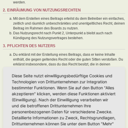
werden.
2. EINRÄUMUNG VON NUTZUNGSRECHTEN
Mit dem Erstellen eines Beitrags erteilst du dem Betreiber ein einfaches,
zeitlich und räumlich unbeschränktes und unentgeltliches Recht, deinen
Beitrag im Rahmen des Boards zu nutzen.
Das Nutzungsrecht nach Punkt 2, Unterpunkt a bleibt auch nach
Kündigung des Nutzungsvertrages bestehen.
3. PFLICHTEN DES NUTZERS
Du erklärst mit der Erstellung eines Beitrags, dass er keine Inhalte
enthält, die gegen geltendes Recht oder die guten Sitten verstoßen. Du
erklärst insbesondere, dass du das Recht besitzt, die in deinen
Beiträgen verwendeten Links und Bilder zu setzen bzw. zu verwenden.
Der Betreiber des Boards übt das Hausrecht aus. Bei Verstößen gegen
Diese Seite nutzt einwilligungsbedürftige Cookies und
diese Nutzungsbedingungen oder anderer im Board veröffentlichten
Technologien von Drittunternehmen zur Integration
Regeln kann der Betreiber dich nach Abmahnung zeitweise oder
bestimmter Funktionen. Wenn Sie auf den Button "Alles
dauerhaft von der Nutzung dieses Boards ausschließen und dir ein
akzeptieren" klicken, werden diese Funktionen aktiviert
Hausverbot erteilen.
Du nimmst zur Kenntnis, dass der Betreiber keine Verantwortung für die
(Einwilligung). Nach der Einwilligung verarbeiten wir
Inhalte von Beiträgen übernimmt, die er nicht selbst erstellt hat oder die
und die betroffenen Drittunternehmen Ihre
er nicht zur Kenntnis genommen hat. Du gestattest dem Betreiber, dein
personenbezogenen Daten für verschiedene Zwecke.
Benutzerkonto, Beiträge und Funktionen jederzeit zu löschen oder zu
Detaillierte Informationen zu Zweck, Rechtsgrundlagen,
sperren.
Du gestattest dem Betreiber darüber hinaus, deine Beiträge
Drittunternehmen können Sie unter dem Button "Mehr"
abzuändern, sofern sie gegen o. g. Regeln verstoßen oder geeignet