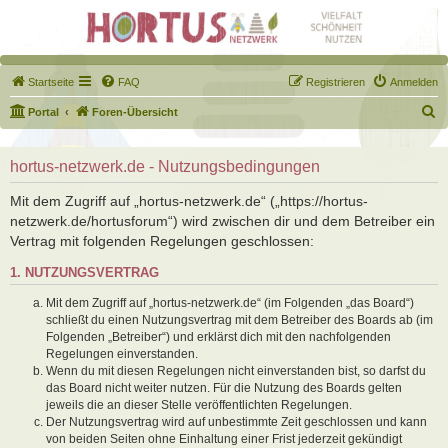
Startseite
FAQ
Registrieren
Anmelden
S
Portal
Foren-Übersicht
u
c
hortus-netzwerk.de - Nutzungsbedingungen
h
Mit dem Zugriff auf „hortus-netzwerk.de“ („https://hortus-
e
netzwerk.de/hortusforum“) wird zwischen dir und dem Betreiber ein
Vertrag mit folgenden Regelungen geschlossen:
1. NUTZUNGSVERTRAG
Mit dem Zugriff auf „hortus-netzwerk.de“ (im Folgenden „das Board“)
schließt du einen Nutzungsvertrag mit dem Betreiber des Boards ab (im
Folgenden „Betreiber“) und erklärst dich mit den nachfolgenden
Regelungen einverstanden.
Wenn du mit diesen Regelungen nicht einverstanden bist, so darfst du
das Board nicht weiter nutzen. Für die Nutzung des Boards gelten
jeweils die an dieser Stelle veröffentlichten Regelungen.
Der Nutzungsvertrag wird auf unbestimmte Zeit geschlossen und kann
von beiden Seiten ohne Einhaltung einer Frist jederzeit gekündigt