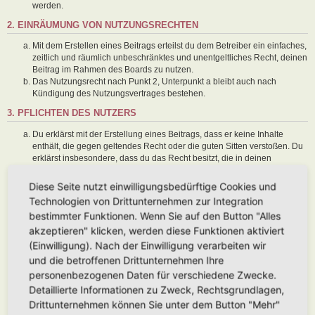
werden.
2. EINRÄUMUNG VON NUTZUNGSRECHTEN
Mit dem Erstellen eines Beitrags erteilst du dem Betreiber ein einfaches,
zeitlich und räumlich unbeschränktes und unentgeltliches Recht, deinen
Beitrag im Rahmen des Boards zu nutzen.
Das Nutzungsrecht nach Punkt 2, Unterpunkt a bleibt auch nach
Kündigung des Nutzungsvertrages bestehen.
3. PFLICHTEN DES NUTZERS
Du erklärst mit der Erstellung eines Beitrags, dass er keine Inhalte
enthält, die gegen geltendes Recht oder die guten Sitten verstoßen. Du
erklärst insbesondere, dass du das Recht besitzt, die in deinen
Beiträgen verwendeten Links und Bilder zu setzen bzw. zu verwenden.
Der Betreiber des Boards übt das Hausrecht aus. Bei Verstößen gegen
Diese Seite nutzt einwilligungsbedürftige Cookies und
diese Nutzungsbedingungen oder anderer im Board veröffentlichten
Technologien von Drittunternehmen zur Integration
Regeln kann der Betreiber dich nach Abmahnung zeitweise oder
bestimmter Funktionen. Wenn Sie auf den Button "Alles
dauerhaft von der Nutzung dieses Boards ausschließen und dir ein
akzeptieren" klicken, werden diese Funktionen aktiviert
Hausverbot erteilen.
Du nimmst zur Kenntnis, dass der Betreiber keine Verantwortung für die
(Einwilligung). Nach der Einwilligung verarbeiten wir
Inhalte von Beiträgen übernimmt, die er nicht selbst erstellt hat oder die
und die betroffenen Drittunternehmen Ihre
er nicht zur Kenntnis genommen hat. Du gestattest dem Betreiber, dein
personenbezogenen Daten für verschiedene Zwecke.
Benutzerkonto, Beiträge und Funktionen jederzeit zu löschen oder zu
Detaillierte Informationen zu Zweck, Rechtsgrundlagen,
sperren.
Du gestattest dem Betreiber darüber hinaus, deine Beiträge
Drittunternehmen können Sie unter dem Button "Mehr"
abzuändern, sofern sie gegen o. g. Regeln verstoßen oder geeignet