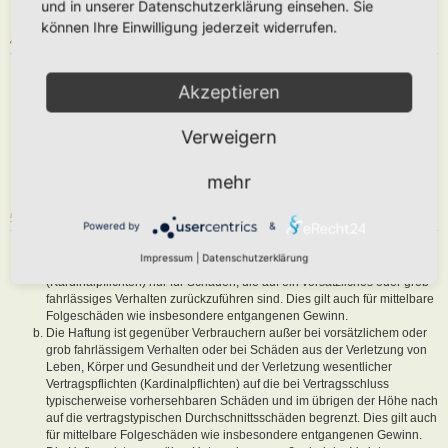
und in unserer Datenschutzerklärung einsehen. Sie
sind, dem Betreiber oder einem Dritten Schaden zuzufügen.
können Ihre Einwilligung jederzeit widerrufen.
4. GENERAL PUBLIC LICENSE
Du nimmst zur Kenntnis, dass es sich bei phpBB um eine unter der „
Akzeptieren
GNU General Public License v2
“ (GPL) bereitgestellten Foren-Software
von phpBB Limited (
www.phpbb.com
) handelt; deutschsprachige
Informationen werden durch die deutschsprachige Community unter
Verweigern
www.phpbb.de
zur Verfügung gestellt. Beide haben keinen Einfluss auf
die Art und Weise, wie die Software verwendet wird. Sie können
insbesondere die Verwendung der Software für bestimmte Zwecke nicht
mehr
untersagen oder auf Inhalte fremder Foren Einfluss nehmen.
5. GEWÄHRLEISTUNG
Powered by
&
Der Betreiber haftet mit Ausnahme der Verletzung von Leben, Körper
Impressum
|
Datenschutzerklärung
und Gesundheit und der Verletzung wesentlicher Vertragspflichten
(Kardinalpflichten) nur für Schäden, die auf ein vorsätzliches oder grob
fahrlässiges Verhalten zurückzuführen sind. Dies gilt auch für mittelbare
Folgeschäden wie insbesondere entgangenen Gewinn.
Die Haftung ist gegenüber Verbrauchern außer bei vorsätzlichem oder
grob fahrlässigem Verhalten oder bei Schäden aus der Verletzung von
Leben, Körper und Gesundheit und der Verletzung wesentlicher
Vertragspflichten (Kardinalpflichten) auf die bei Vertragsschluss
typischerweise vorhersehbaren Schäden und im übrigen der Höhe nach
auf die vertragstypischen Durchschnittsschäden begrenzt. Dies gilt auch
für mittelbare Folgeschäden wie insbesondere entgangenen Gewinn.