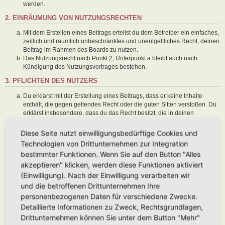
werden.
2. EINRÄUMUNG VON NUTZUNGSRECHTEN
Mit dem Erstellen eines Beitrags erteilst du dem Betreiber ein einfaches,
zeitlich und räumlich unbeschränktes und unentgeltliches Recht, deinen
Beitrag im Rahmen des Boards zu nutzen.
Das Nutzungsrecht nach Punkt 2, Unterpunkt a bleibt auch nach
Kündigung des Nutzungsvertrages bestehen.
3. PFLICHTEN DES NUTZERS
Du erklärst mit der Erstellung eines Beitrags, dass er keine Inhalte
enthält, die gegen geltendes Recht oder die guten Sitten verstoßen. Du
erklärst insbesondere, dass du das Recht besitzt, die in deinen
Beiträgen verwendeten Links und Bilder zu setzen bzw. zu verwenden.
Der Betreiber des Boards übt das Hausrecht aus. Bei Verstößen gegen
Diese Seite nutzt einwilligungsbedürftige Cookies und
diese Nutzungsbedingungen oder anderer im Board veröffentlichten
Technologien von Drittunternehmen zur Integration
Regeln kann der Betreiber dich nach Abmahnung zeitweise oder
bestimmter Funktionen. Wenn Sie auf den Button "Alles
dauerhaft von der Nutzung dieses Boards ausschließen und dir ein
akzeptieren" klicken, werden diese Funktionen aktiviert
Hausverbot erteilen.
Du nimmst zur Kenntnis, dass der Betreiber keine Verantwortung für die
(Einwilligung). Nach der Einwilligung verarbeiten wir
Inhalte von Beiträgen übernimmt, die er nicht selbst erstellt hat oder die
und die betroffenen Drittunternehmen Ihre
er nicht zur Kenntnis genommen hat. Du gestattest dem Betreiber, dein
personenbezogenen Daten für verschiedene Zwecke.
Benutzerkonto, Beiträge und Funktionen jederzeit zu löschen oder zu
Detaillierte Informationen zu Zweck, Rechtsgrundlagen,
sperren.
Du gestattest dem Betreiber darüber hinaus, deine Beiträge
Drittunternehmen können Sie unter dem Button "Mehr"
abzuändern, sofern sie gegen o. g. Regeln verstoßen oder geeignet