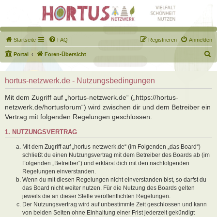
Startseite
FAQ
Registrieren
Anmelden
S
Portal
Foren-Übersicht
u
c
hortus-netzwerk.de - Nutzungsbedingungen
h
Mit dem Zugriff auf „hortus-netzwerk.de“ („https://hortus-
e
netzwerk.de/hortusforum“) wird zwischen dir und dem Betreiber ein
Vertrag mit folgenden Regelungen geschlossen:
1. NUTZUNGSVERTRAG
Mit dem Zugriff auf „hortus-netzwerk.de“ (im Folgenden „das Board“)
schließt du einen Nutzungsvertrag mit dem Betreiber des Boards ab (im
Folgenden „Betreiber“) und erklärst dich mit den nachfolgenden
Regelungen einverstanden.
Wenn du mit diesen Regelungen nicht einverstanden bist, so darfst du
das Board nicht weiter nutzen. Für die Nutzung des Boards gelten
jeweils die an dieser Stelle veröffentlichten Regelungen.
Der Nutzungsvertrag wird auf unbestimmte Zeit geschlossen und kann
von beiden Seiten ohne Einhaltung einer Frist jederzeit gekündigt