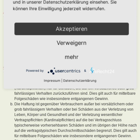
und in unserer Datenschutzerklärung einsehen. Sie
sind, dem Betreiber oder einem Dritten Schaden zuzufügen.
können Ihre Einwilligung jederzeit widerrufen.
4. GENERAL PUBLIC LICENSE
Du nimmst zur Kenntnis, dass es sich bei phpBB um eine unter der „
Akzeptieren
GNU General Public License v2
“ (GPL) bereitgestellten Foren-Software
von phpBB Limited (
www.phpbb.com
) handelt; deutschsprachige
Informationen werden durch die deutschsprachige Community unter
Verweigern
www.phpbb.de
zur Verfügung gestellt. Beide haben keinen Einfluss auf
die Art und Weise, wie die Software verwendet wird. Sie können
insbesondere die Verwendung der Software für bestimmte Zwecke nicht
mehr
untersagen oder auf Inhalte fremder Foren Einfluss nehmen.
5. GEWÄHRLEISTUNG
Powered by
&
Der Betreiber haftet mit Ausnahme der Verletzung von Leben, Körper
Impressum
|
Datenschutzerklärung
und Gesundheit und der Verletzung wesentlicher Vertragspflichten
(Kardinalpflichten) nur für Schäden, die auf ein vorsätzliches oder grob
fahrlässiges Verhalten zurückzuführen sind. Dies gilt auch für mittelbare
Folgeschäden wie insbesondere entgangenen Gewinn.
Die Haftung ist gegenüber Verbrauchern außer bei vorsätzlichem oder
grob fahrlässigem Verhalten oder bei Schäden aus der Verletzung von
Leben, Körper und Gesundheit und der Verletzung wesentlicher
Vertragspflichten (Kardinalpflichten) auf die bei Vertragsschluss
typischerweise vorhersehbaren Schäden und im übrigen der Höhe nach
auf die vertragstypischen Durchschnittsschäden begrenzt. Dies gilt auch
für mittelbare Folgeschäden wie insbesondere entgangenen Gewinn.