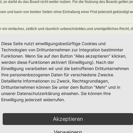
 so darfst du das Board nicht weiter nutzen. Für die Nutzung des Boards gelten jew
sen und kann von beiden Seiten ohne Einhaltung einer Frist jederzeit gekündigt w
ber ein einfaches, zeitlich und räumlich unbeschränktes und unentgeltliches Recht
auch nach Kündigung des Nutzungsvertrages bestehen.
Diese Seite nutzt einwilligungsbedürftige Cookies und
Technologien von Drittunternehmen zur Integration bestimmter
Funktionen. Wenn Sie auf den Button "Alles akzeptieren" klicken,
eine Inhalte enthält, die gegen geltendes Recht oder die guten Sitten verstoßen. Du 
en Links und Bilder zu setzen bzw. zu verwenden.
werden diese Funktionen aktiviert (Einwilligung). Nach der
erstößen gegen diese Nutzungsbedingungen oder anderer im Board veröffentlichte
Einwilligung verarbeiten wir und die betroffenen Drittunternehmen
Nutzung dieses Boards ausschließen und dir ein Hausverbot erteilen.
Ihre personenbezogenen Daten für verschiedene Zwecke.
rtung für die Inhalte von Beiträgen übernimmt, die er nicht selbst erstellt hat oder
Detaillierte Informationen zu Zweck, Rechtsgrundlagen,
erkonto, Beiträge und Funktionen jederzeit zu löschen oder zu sperren.
räge abzuändern, sofern sie gegen o. g. Regeln verstoßen oder geeignet sind, dem
Drittunternehmen können Sie unter dem Button "Mehr" und in
unserer Datenschutzerklärung einsehen. Sie können Ihre
Einwilligung jederzeit widerrufen.
 unter der „
GNU General Public License v2
“ (GPL) bereitgestellten Foren-Softwar
onen werden durch die deutschsprachige Community unter
www.phpbb.de
zur Verfüg
Akzeptieren
e verwendet wird. Sie können insbesondere die Verwendung der Software für bestim
men.
Verweigern