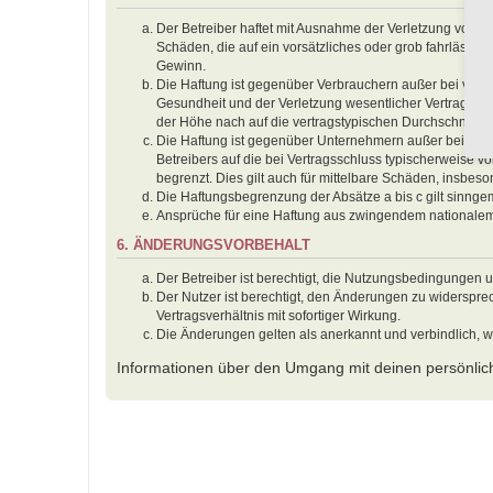
Der Betreiber haftet mit Ausnahme der Verletzung von Le
Schäden, die auf ein vorsätzliches oder grob fahrlässig
Gewinn.
Die Haftung ist gegenüber Verbrauchern außer bei vors
Gesundheit und der Verletzung wesentlicher Vertragspfl
der Höhe nach auf die vertragstypischen Durchschnitts
Die Haftung ist gegenüber Unternehmern außer bei der 
Betreibers auf die bei Vertragsschluss typischerweise
begrenzt. Dies gilt auch für mittelbare Schäden, insbe
Die Haftungsbegrenzung der Absätze a bis c gilt sinnge
Ansprüche für eine Haftung aus zwingendem nationalem
6. ÄNDERUNGSVORBEHALT
Der Betreiber ist berechtigt, die Nutzungsbedingungen 
Der Nutzer ist berechtigt, den Änderungen zu widerspr
Vertragsverhältnis mit sofortiger Wirkung.
Die Änderungen gelten als anerkannt und verbindlich, 
Informationen über den Umgang mit deinen persönlich