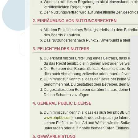
Wenn du mit diesen Regelungen nicht einverstanden bist,
veröffentlichten Regelungen.
Der Nutzungsvertrag wird auf unbestimmte Zeit geschlos
2. EINRÄUMUNG VON NUTZUNGSRECHTEN
Mit dem Erstellen eines Beitrags erteilst du dem Betrei
des Boards zu nutzen.
Das Nutzungsrecht nach Punkt 2, Unterpunkt a bleibt 
3. PFLICHTEN DES NUTZERS
Du erklärst mit der Erstellung eines Beitrags, dass er k
du das Recht besitzt, die in deinen Beiträgen verwendet
Der Betreiber des Boards übt das Hausrecht aus. Bei V
dich nach Abmahnung zeitweise oder dauerhaft von der 
Du nimmst zur Kenntnis, dass der Betreiber keine Verantwo
genommen hat. Du gestattest dem Betreiber, dein Benutz
Du gestattest dem Betreiber darüber hinaus, deine Beit
Dritten Schaden zuzufügen.
4. GENERAL PUBLIC LICENSE
Du nimmst zur Kenntnis, dass es sich bei phpBB um eine
www.phpbb.com
) handelt; deutschsprachige Informati
keinen Einfluss auf die Art und Weise, wie die Softwar
untersagen oder auf Inhalte fremder Foren Einfluss neh
5. GEWÄHRLEISTUNG