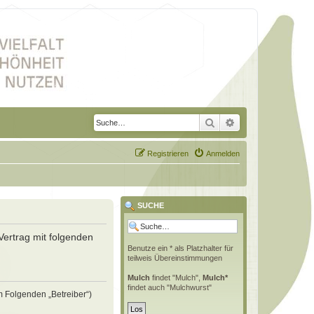
Suche
Erweiterte Suche
Registrieren
Anmelden
SUCHE
Vertrag mit folgenden
Benutze ein * als Platzhalter für
teilweis Übereinstimmungen
Mulch
findet "Mulch",
Mulch*
findet auch "Mulchwurst"
m Folgenden „Betreiber“)