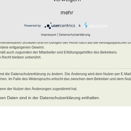
ben, Körper und Gesundheit und der Verletzung wesentlicher Vertragspflichten (Kard
mehr
es Verhalten zurückzuführen sind. Dies gilt auch für mittelbare Folgeschäden wie
ätzlichem oder grob fahrlässigem Verhalten oder bei Schäden aus der Verletzung 
Powered by
&
ichten (Kardinalpflichten) auf die bei Vertragsschluss typischerweise vorhersehba
schäden begrenzt. Dies gilt auch für mittelbare Folgeschäden wie insbesondere e
Impressum
|
Datenschutzerklärung
Verletzung von Leben, Körper und Gesundheit oder vorsätzlichem oder grob fahrl
 vorhersehbaren Schäden und im Übrigen der Höhe nach auf die vertragstypischen 
sondere entgangenen Gewinn.
mäß auch zugunsten der Mitarbeiter und Erfüllungsgehilfen des Betreibers.
 Recht bleiben unberührt.
und die Datenschutzerklärung zu ändern. Die Änderung wird dem Nutzer per E-Mail m
echen. Im Falle des Widerspruchs erlischt das zwischen dem Betreiber und dem Nu
wenn der Nutzer den Änderungen zugestimmt hat.
en Daten sind in der Datenschutzerklärung enthalten.