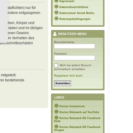
Impressum
inalpflichten) nur für
Datenschutzrichtlinie
 insbesondere entgangenen
Datenschutz Social Media
Nutzungsbedingungen
von Leben, Körper und
ren Schäden und im übrigen
ntgangenen Gewinn.
BENUTZER-MENÜ
ässigem Verhalten des
Benutzername:
Durchschnittsschäden
Passwort:
Mich bei jedem Besuch
automatisch anmelden
itgeteilt.
Registriere dich jetzt!
tzer bestehende
LINKS
Hortus Insectorum
Hortus Netzwerk auf YouTube
Hortus Netzwerk DE Facebook
Seite
Hortus Netzwerk DE Facebook
Gruppe