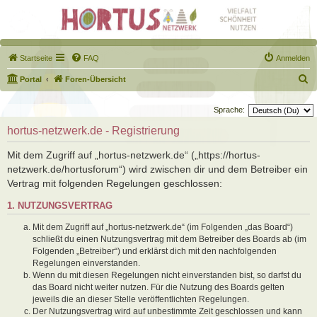
Startseite
FAQ
Anmelden
S
Portal
Foren-Übersicht
u
Sprache:
c
hortus-netzwerk.de - Registrierung
h
e
Mit dem Zugriff auf „hortus-netzwerk.de“ („https://hortus-
netzwerk.de/hortusforum“) wird zwischen dir und dem Betreiber ein
Vertrag mit folgenden Regelungen geschlossen:
1. NUTZUNGSVERTRAG
Mit dem Zugriff auf „hortus-netzwerk.de“ (im Folgenden „das Board“)
schließt du einen Nutzungsvertrag mit dem Betreiber des Boards ab (im
Folgenden „Betreiber“) und erklärst dich mit den nachfolgenden
Regelungen einverstanden.
Wenn du mit diesen Regelungen nicht einverstanden bist, so darfst du
das Board nicht weiter nutzen. Für die Nutzung des Boards gelten
jeweils die an dieser Stelle veröffentlichten Regelungen.
Der Nutzungsvertrag wird auf unbestimmte Zeit geschlossen und kann