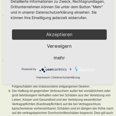
Detaillierte Informationen zu Zweck, Rechtsgrundlagen,
abzuändern, sofern sie gegen o. g. Regeln verstoßen oder geeignet
Drittunternehmen können Sie unter dem Button "Mehr"
sind, dem Betreiber oder einem Dritten Schaden zuzufügen.
und in unserer Datenschutzerklärung einsehen. Sie
4. GENERAL PUBLIC LICENSE
können Ihre Einwilligung jederzeit widerrufen.
Du nimmst zur Kenntnis, dass es sich bei phpBB um eine unter der „
GNU General Public License v2
“ (GPL) bereitgestellten Foren-Software
von phpBB Limited (
www.phpbb.com
) handelt; deutschsprachige
Akzeptieren
Informationen werden durch die deutschsprachige Community unter
www.phpbb.de
zur Verfügung gestellt. Beide haben keinen Einfluss auf
Verweigern
die Art und Weise, wie die Software verwendet wird. Sie können
insbesondere die Verwendung der Software für bestimmte Zwecke nicht
untersagen oder auf Inhalte fremder Foren Einfluss nehmen.
mehr
5. GEWÄHRLEISTUNG
Der Betreiber haftet mit Ausnahme der Verletzung von Leben, Körper
Powered by
&
und Gesundheit und der Verletzung wesentlicher Vertragspflichten
Impressum
|
Datenschutzerklärung
(Kardinalpflichten) nur für Schäden, die auf ein vorsätzliches oder grob
fahrlässiges Verhalten zurückzuführen sind. Dies gilt auch für mittelbare
Folgeschäden wie insbesondere entgangenen Gewinn.
Die Haftung ist gegenüber Verbrauchern außer bei vorsätzlichem oder
grob fahrlässigem Verhalten oder bei Schäden aus der Verletzung von
Leben, Körper und Gesundheit und der Verletzung wesentlicher
Vertragspflichten (Kardinalpflichten) auf die bei Vertragsschluss
typischerweise vorhersehbaren Schäden und im übrigen der Höhe nach
auf die vertragstypischen Durchschnittsschäden begrenzt. Dies gilt auch