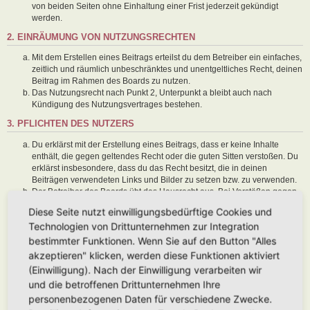
von beiden Seiten ohne Einhaltung einer Frist jederzeit gekündigt
werden.
2. EINRÄUMUNG VON NUTZUNGSRECHTEN
Mit dem Erstellen eines Beitrags erteilst du dem Betreiber ein einfaches,
zeitlich und räumlich unbeschränktes und unentgeltliches Recht, deinen
Beitrag im Rahmen des Boards zu nutzen.
Das Nutzungsrecht nach Punkt 2, Unterpunkt a bleibt auch nach
Kündigung des Nutzungsvertrages bestehen.
3. PFLICHTEN DES NUTZERS
Du erklärst mit der Erstellung eines Beitrags, dass er keine Inhalte
enthält, die gegen geltendes Recht oder die guten Sitten verstoßen. Du
erklärst insbesondere, dass du das Recht besitzt, die in deinen
Beiträgen verwendeten Links und Bilder zu setzen bzw. zu verwenden.
Der Betreiber des Boards übt das Hausrecht aus. Bei Verstößen gegen
diese Nutzungsbedingungen oder anderer im Board veröffentlichten
Diese Seite nutzt einwilligungsbedürftige Cookies und
Regeln kann der Betreiber dich nach Abmahnung zeitweise oder
Technologien von Drittunternehmen zur Integration
dauerhaft von der Nutzung dieses Boards ausschließen und dir ein
Hausverbot erteilen.
bestimmter Funktionen. Wenn Sie auf den Button "Alles
Du nimmst zur Kenntnis, dass der Betreiber keine Verantwortung für die
akzeptieren" klicken, werden diese Funktionen aktiviert
Inhalte von Beiträgen übernimmt, die er nicht selbst erstellt hat oder die
(Einwilligung). Nach der Einwilligung verarbeiten wir
er nicht zur Kenntnis genommen hat. Du gestattest dem Betreiber, dein
und die betroffenen Drittunternehmen Ihre
Benutzerkonto, Beiträge und Funktionen jederzeit zu löschen oder zu
sperren.
personenbezogenen Daten für verschiedene Zwecke.
Du gestattest dem Betreiber darüber hinaus, deine Beiträge