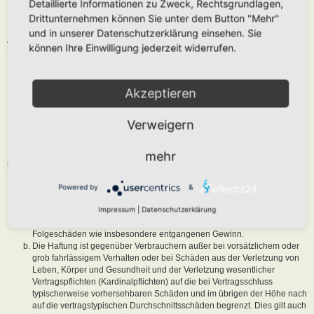
Detaillierte Informationen zu Zweck, Rechtsgrundlagen,
abzuändern, sofern sie gegen o. g. Regeln verstoßen oder geeignet
Drittunternehmen können Sie unter dem Button "Mehr"
sind, dem Betreiber oder einem Dritten Schaden zuzufügen.
und in unserer Datenschutzerklärung einsehen. Sie
4. GENERAL PUBLIC LICENSE
können Ihre Einwilligung jederzeit widerrufen.
Du nimmst zur Kenntnis, dass es sich bei phpBB um eine unter der „
GNU General Public License v2
“ (GPL) bereitgestellten Foren-Software
von phpBB Limited (
www.phpbb.com
) handelt; deutschsprachige
Akzeptieren
Informationen werden durch die deutschsprachige Community unter
www.phpbb.de
zur Verfügung gestellt. Beide haben keinen Einfluss auf
Verweigern
die Art und Weise, wie die Software verwendet wird. Sie können
insbesondere die Verwendung der Software für bestimmte Zwecke nicht
untersagen oder auf Inhalte fremder Foren Einfluss nehmen.
mehr
5. GEWÄHRLEISTUNG
Der Betreiber haftet mit Ausnahme der Verletzung von Leben, Körper
Powered by
&
und Gesundheit und der Verletzung wesentlicher Vertragspflichten
Impressum
|
Datenschutzerklärung
(Kardinalpflichten) nur für Schäden, die auf ein vorsätzliches oder grob
fahrlässiges Verhalten zurückzuführen sind. Dies gilt auch für mittelbare
Folgeschäden wie insbesondere entgangenen Gewinn.
Die Haftung ist gegenüber Verbrauchern außer bei vorsätzlichem oder
grob fahrlässigem Verhalten oder bei Schäden aus der Verletzung von
Leben, Körper und Gesundheit und der Verletzung wesentlicher
Vertragspflichten (Kardinalpflichten) auf die bei Vertragsschluss
typischerweise vorhersehbaren Schäden und im übrigen der Höhe nach
auf die vertragstypischen Durchschnittsschäden begrenzt. Dies gilt auch