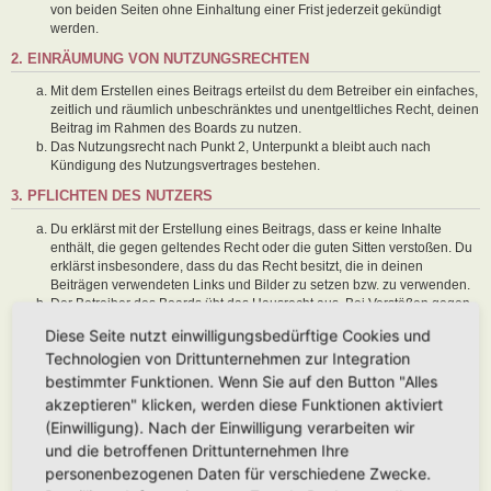
von beiden Seiten ohne Einhaltung einer Frist jederzeit gekündigt
werden.
2. EINRÄUMUNG VON NUTZUNGSRECHTEN
Mit dem Erstellen eines Beitrags erteilst du dem Betreiber ein einfaches,
zeitlich und räumlich unbeschränktes und unentgeltliches Recht, deinen
Beitrag im Rahmen des Boards zu nutzen.
Das Nutzungsrecht nach Punkt 2, Unterpunkt a bleibt auch nach
Kündigung des Nutzungsvertrages bestehen.
3. PFLICHTEN DES NUTZERS
Du erklärst mit der Erstellung eines Beitrags, dass er keine Inhalte
enthält, die gegen geltendes Recht oder die guten Sitten verstoßen. Du
erklärst insbesondere, dass du das Recht besitzt, die in deinen
Beiträgen verwendeten Links und Bilder zu setzen bzw. zu verwenden.
Der Betreiber des Boards übt das Hausrecht aus. Bei Verstößen gegen
diese Nutzungsbedingungen oder anderer im Board veröffentlichten
Diese Seite nutzt einwilligungsbedürftige Cookies und
Regeln kann der Betreiber dich nach Abmahnung zeitweise oder
Technologien von Drittunternehmen zur Integration
dauerhaft von der Nutzung dieses Boards ausschließen und dir ein
Hausverbot erteilen.
bestimmter Funktionen. Wenn Sie auf den Button "Alles
Du nimmst zur Kenntnis, dass der Betreiber keine Verantwortung für die
akzeptieren" klicken, werden diese Funktionen aktiviert
Inhalte von Beiträgen übernimmt, die er nicht selbst erstellt hat oder die
(Einwilligung). Nach der Einwilligung verarbeiten wir
er nicht zur Kenntnis genommen hat. Du gestattest dem Betreiber, dein
und die betroffenen Drittunternehmen Ihre
Benutzerkonto, Beiträge und Funktionen jederzeit zu löschen oder zu
sperren.
personenbezogenen Daten für verschiedene Zwecke.
Du gestattest dem Betreiber darüber hinaus, deine Beiträge