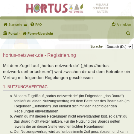
Startseite
FAQ
Anmelden
S
Portal
Foren-Übersicht
u
Sprache:
c
hortus-netzwerk.de - Registrierung
h
e
Mit dem Zugriff auf „hortus-netzwerk.de“ („https://hortus-
netzwerk.de/hortusforum“) wird zwischen dir und dem Betreiber ein
Vertrag mit folgenden Regelungen geschlossen:
1. NUTZUNGSVERTRAG
Mit dem Zugriff auf „hortus-netzwerk.de“ (im Folgenden „das Board“)
schließt du einen Nutzungsvertrag mit dem Betreiber des Boards ab (im
Folgenden „Betreiber“) und erklärst dich mit den nachfolgenden
Regelungen einverstanden.
Wenn du mit diesen Regelungen nicht einverstanden bist, so darfst du
das Board nicht weiter nutzen. Für die Nutzung des Boards gelten
jeweils die an dieser Stelle veröffentlichten Regelungen.
Der Nutzungsvertrag wird auf unbestimmte Zeit geschlossen und kann