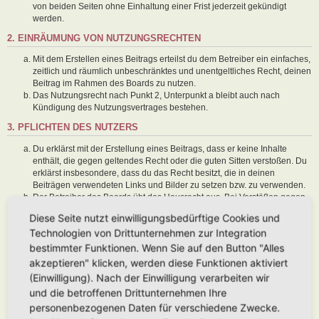
von beiden Seiten ohne Einhaltung einer Frist jederzeit gekündigt
werden.
2. EINRÄUMUNG VON NUTZUNGSRECHTEN
Mit dem Erstellen eines Beitrags erteilst du dem Betreiber ein einfaches,
zeitlich und räumlich unbeschränktes und unentgeltliches Recht, deinen
Beitrag im Rahmen des Boards zu nutzen.
Das Nutzungsrecht nach Punkt 2, Unterpunkt a bleibt auch nach
Kündigung des Nutzungsvertrages bestehen.
3. PFLICHTEN DES NUTZERS
Du erklärst mit der Erstellung eines Beitrags, dass er keine Inhalte
enthält, die gegen geltendes Recht oder die guten Sitten verstoßen. Du
erklärst insbesondere, dass du das Recht besitzt, die in deinen
Beiträgen verwendeten Links und Bilder zu setzen bzw. zu verwenden.
Der Betreiber des Boards übt das Hausrecht aus. Bei Verstößen gegen
diese Nutzungsbedingungen oder anderer im Board veröffentlichten
Diese Seite nutzt einwilligungsbedürftige Cookies und
Regeln kann der Betreiber dich nach Abmahnung zeitweise oder
Technologien von Drittunternehmen zur Integration
dauerhaft von der Nutzung dieses Boards ausschließen und dir ein
Hausverbot erteilen.
bestimmter Funktionen. Wenn Sie auf den Button "Alles
Du nimmst zur Kenntnis, dass der Betreiber keine Verantwortung für die
akzeptieren" klicken, werden diese Funktionen aktiviert
Inhalte von Beiträgen übernimmt, die er nicht selbst erstellt hat oder die
(Einwilligung). Nach der Einwilligung verarbeiten wir
er nicht zur Kenntnis genommen hat. Du gestattest dem Betreiber, dein
und die betroffenen Drittunternehmen Ihre
Benutzerkonto, Beiträge und Funktionen jederzeit zu löschen oder zu
sperren.
personenbezogenen Daten für verschiedene Zwecke.
Du gestattest dem Betreiber darüber hinaus, deine Beiträge