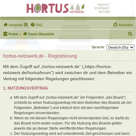
Startseite
FAQ
Anmelden
S
Portal
Foren-Übersicht
u
Sprache:
c
hortus-netzwerk.de - Registrierung
h
e
Mit dem Zugriff auf „hortus-netzwerk.de“ („https://hortus-
netzwerk.de/hortusforum“) wird zwischen dir und dem Betreiber ein
Vertrag mit folgenden Regelungen geschlossen:
1. NUTZUNGSVERTRAG
Mit dem Zugriff auf „hortus-netzwerk.de“ (im Folgenden „das Board“)
schließt du einen Nutzungsvertrag mit dem Betreiber des Boards ab (im
Folgenden „Betreiber“) und erklärst dich mit den nachfolgenden
Regelungen einverstanden.
Wenn du mit diesen Regelungen nicht einverstanden bist, so darfst du
das Board nicht weiter nutzen. Für die Nutzung des Boards gelten
jeweils die an dieser Stelle veröffentlichten Regelungen.
Der Nutzungsvertrag wird auf unbestimmte Zeit geschlossen und kann