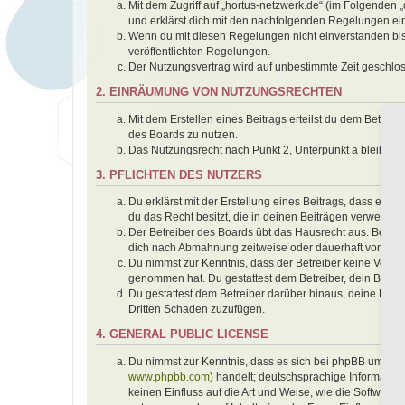
Mit dem Zugriff auf „hortus-netzwerk.de“ (im Folgenden 
und erklärst dich mit den nachfolgenden Regelungen ei
Wenn du mit diesen Regelungen nicht einverstanden bist,
veröffentlichten Regelungen.
Der Nutzungsvertrag wird auf unbestimmte Zeit geschlos
2. EINRÄUMUNG VON NUTZUNGSRECHTEN
Mit dem Erstellen eines Beitrags erteilst du dem Betrei
des Boards zu nutzen.
Das Nutzungsrecht nach Punkt 2, Unterpunkt a bleibt 
3. PFLICHTEN DES NUTZERS
Du erklärst mit der Erstellung eines Beitrags, dass er k
du das Recht besitzt, die in deinen Beiträgen verwendet
Der Betreiber des Boards übt das Hausrecht aus. Bei V
dich nach Abmahnung zeitweise oder dauerhaft von der 
Du nimmst zur Kenntnis, dass der Betreiber keine Verantwo
genommen hat. Du gestattest dem Betreiber, dein Benutz
Du gestattest dem Betreiber darüber hinaus, deine Beit
Dritten Schaden zuzufügen.
4. GENERAL PUBLIC LICENSE
Du nimmst zur Kenntnis, dass es sich bei phpBB um eine
www.phpbb.com
) handelt; deutschsprachige Informati
keinen Einfluss auf die Art und Weise, wie die Softwar