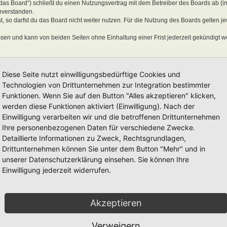
„das Board“) schließt du einen Nutzungsvertrag mit dem Betreiber des Boards ab (i
nverstanden.
 so darfst du das Board nicht weiter nutzen. Für die Nutzung des Boards gelten jew
sen und kann von beiden Seiten ohne Einhaltung einer Frist jederzeit gekündigt w
ber ein einfaches, zeitlich und räumlich unbeschränktes und unentgeltliches Recht
Diese Seite nutzt einwilligungsbedürftige Cookies und
auch nach Kündigung des Nutzungsvertrages bestehen.
Technologien von Drittunternehmen zur Integration bestimmter
Funktionen. Wenn Sie auf den Button "Alles akzeptieren" klicken,
werden diese Funktionen aktiviert (Einwilligung). Nach der
eine Inhalte enthält, die gegen geltendes Recht oder die guten Sitten verstoßen. Du 
Einwilligung verarbeiten wir und die betroffenen Drittunternehmen
en Links und Bilder zu setzen bzw. zu verwenden.
Ihre personenbezogenen Daten für verschiedene Zwecke.
erstößen gegen diese Nutzungsbedingungen oder anderer im Board veröffentlichte
Detaillierte Informationen zu Zweck, Rechtsgrundlagen,
Nutzung dieses Boards ausschließen und dir ein Hausverbot erteilen.
rtung für die Inhalte von Beiträgen übernimmt, die er nicht selbst erstellt hat oder
Drittunternehmen können Sie unter dem Button "Mehr" und in
erkonto, Beiträge und Funktionen jederzeit zu löschen oder zu sperren.
unserer Datenschutzerklärung einsehen. Sie können Ihre
räge abzuändern, sofern sie gegen o. g. Regeln verstoßen oder geeignet sind, dem
Einwilligung jederzeit widerrufen.
Akzeptieren
 unter der „
GNU General Public License v2
“ (GPL) bereitgestellten Foren-Softwar
onen werden durch die deutschsprachige Community unter
www.phpbb.de
zur Verfüg
e verwendet wird. Sie können insbesondere die Verwendung der Software für bestim
Verweigern