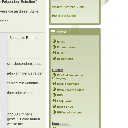
m Folgenden „Betreiber“)
Weitere Hilfe zur Suche
eils die an dieser Stelle
Erweiterte Suche
erden.
MENÜ
, deinen Beitrag im Rahmen
Inhalt
Foren-Übersicht
Suche
Registrieren
erklärst insbesondere, dass
Hortus
n Regeln kann der Betreiber
Wie funktioniert die
Eintragung
 die er nicht zur Kenntnis
Hortus eintragen
Hortus Karte & Liste
 Betreiber oder einem
Hilfe
FAQ-Forum
Board-FAQs
BBCode-Anleitung
e von phpBB Limited (
ung gestellt. Beide haben
Impressum
mte Zwecke nicht