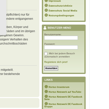
Impressum
Datenschutzrichtlinie
Datenschutz Social Media
inalpflichten) nur für
Nutzungsbedingungen
 insbesondere entgangenen
von Leben, Körper und
BENUTZER-MENÜ
ren Schäden und im übrigen
Benutzername:
ntgangenen Gewinn.
ässigem Verhalten des
Durchschnittsschäden
Passwort:
Mich bei jedem Besuch
automatisch anmelden
Registriere dich jetzt!
itgeteilt.
tzer bestehende
LINKS
Hortus Insectorum
Hortus Netzwerk auf YouTube
Hortus Netzwerk DE Facebook
Seite
Hortus Netzwerk DE Facebook
Gruppe