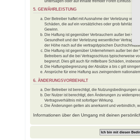
untersagen oder auf Inhalte fremder Foren Einfluss neh
5. GEWÄHRLEISTUNG
Der Betreiber haftet mit Ausnahme der Verletzung von Le
Schäden, die auf ein vorsätzliches oder grob fahrlässig
Gewinn.
Die Haftung ist gegenüber Verbrauchern außer bei vors
Gesundheit und der Verletzung wesentlicher Vertragspfl
der Höhe nach auf die vertragstypischen Durchschnitts
Die Haftung ist gegenüber Unternehmern außer bei der 
Betreibers auf die bei Vertragsschluss typischerweise
begrenzt. Dies gilt auch für mittelbare Schäden, insbe
Die Haftungsbegrenzung der Absätze a bis c gilt sinnge
Ansprüche für eine Haftung aus zwingendem nationalem
6. ÄNDERUNGSVORBEHALT
Der Betreiber ist berechtigt, die Nutzungsbedingungen 
Der Nutzer ist berechtigt, den Änderungen zu widerspr
Vertragsverhältnis mit sofortiger Wirkung.
Die Änderungen gelten als anerkannt und verbindlich, 
Informationen über den Umgang mit deinen persönlich