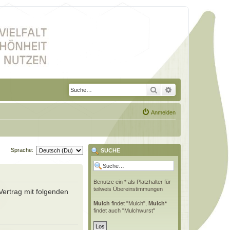
Suche
Erweiterte Suche
Anmelden
Sprache:
SUCHE
Benutze ein * als Platzhalter für
teilweis Übereinstimmungen
Vertrag mit folgenden
Mulch
findet "Mulch",
Mulch*
findet auch "Mulchwurst"