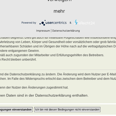
men.
mehr
ben, Körper und Gesundheit und der Verletzung wesentlicher Vertragspflichten (Kard
es Verhalten zurückzuführen sind. Dies gilt auch für mittelbare Folgeschäden wie
Powered by
&
ätzlichem oder grob fahrlässigem Verhalten oder bei Schäden aus der Verletzung 
Impressum
|
Datenschutzerklärung
ichten (Kardinalpflichten) auf die bei Vertragsschluss typischerweise vorhersehba
schäden begrenzt. Dies gilt auch für mittelbare Folgeschäden wie insbesondere e
Verletzung von Leben, Körper und Gesundheit oder vorsätzlichem oder grob fahrl
 vorhersehbaren Schäden und im Übrigen der Höhe nach auf die vertragstypischen 
sondere entgangenen Gewinn.
mäß auch zugunsten der Mitarbeiter und Erfüllungsgehilfen des Betreibers.
 Recht bleiben unberührt.
und die Datenschutzerklärung zu ändern. Die Änderung wird dem Nutzer per E-Mail m
echen. Im Falle des Widerspruchs erlischt das zwischen dem Betreiber und dem Nu
wenn der Nutzer den Änderungen zugestimmt hat.
en Daten sind in der Datenschutzerklärung enthalten.