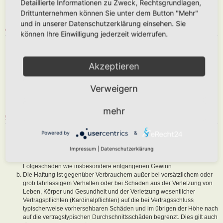
Detaillierte Informationen zu Zweck, Rechtsgrundlagen,
abzuändern, sofern sie gegen o. g. Regeln verstoßen oder geeignet
Drittunternehmen können Sie unter dem Button "Mehr"
sind, dem Betreiber oder einem Dritten Schaden zuzufügen.
und in unserer Datenschutzerklärung einsehen. Sie
4. GENERAL PUBLIC LICENSE
können Ihre Einwilligung jederzeit widerrufen.
Du nimmst zur Kenntnis, dass es sich bei phpBB um eine unter der „
GNU General Public License v2
“ (GPL) bereitgestellten Foren-Software
von phpBB Limited (
www.phpbb.com
) handelt; deutschsprachige
Akzeptieren
Informationen werden durch die deutschsprachige Community unter
www.phpbb.de
zur Verfügung gestellt. Beide haben keinen Einfluss auf
Verweigern
die Art und Weise, wie die Software verwendet wird. Sie können
insbesondere die Verwendung der Software für bestimmte Zwecke nicht
untersagen oder auf Inhalte fremder Foren Einfluss nehmen.
mehr
5. GEWÄHRLEISTUNG
Der Betreiber haftet mit Ausnahme der Verletzung von Leben, Körper
Powered by
&
und Gesundheit und der Verletzung wesentlicher Vertragspflichten
Impressum
|
Datenschutzerklärung
(Kardinalpflichten) nur für Schäden, die auf ein vorsätzliches oder grob
fahrlässiges Verhalten zurückzuführen sind. Dies gilt auch für mittelbare
Folgeschäden wie insbesondere entgangenen Gewinn.
Die Haftung ist gegenüber Verbrauchern außer bei vorsätzlichem oder
grob fahrlässigem Verhalten oder bei Schäden aus der Verletzung von
Leben, Körper und Gesundheit und der Verletzung wesentlicher
Vertragspflichten (Kardinalpflichten) auf die bei Vertragsschluss
typischerweise vorhersehbaren Schäden und im übrigen der Höhe nach
auf die vertragstypischen Durchschnittsschäden begrenzt. Dies gilt auch