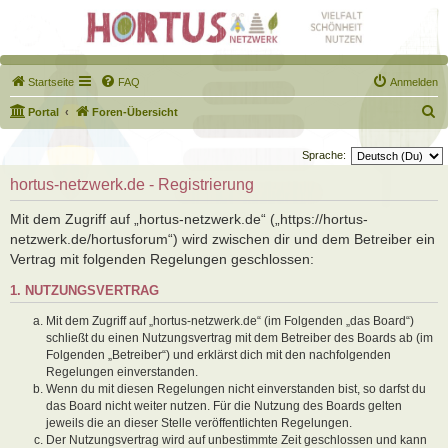
Startseite
FAQ
Anmelden
S
Portal
Foren-Übersicht
u
Sprache:
c
hortus-netzwerk.de - Registrierung
h
e
Mit dem Zugriff auf „hortus-netzwerk.de“ („https://hortus-
netzwerk.de/hortusforum“) wird zwischen dir und dem Betreiber ein
Vertrag mit folgenden Regelungen geschlossen:
1. NUTZUNGSVERTRAG
Mit dem Zugriff auf „hortus-netzwerk.de“ (im Folgenden „das Board“)
schließt du einen Nutzungsvertrag mit dem Betreiber des Boards ab (im
Folgenden „Betreiber“) und erklärst dich mit den nachfolgenden
Regelungen einverstanden.
Wenn du mit diesen Regelungen nicht einverstanden bist, so darfst du
das Board nicht weiter nutzen. Für die Nutzung des Boards gelten
jeweils die an dieser Stelle veröffentlichten Regelungen.
Der Nutzungsvertrag wird auf unbestimmte Zeit geschlossen und kann