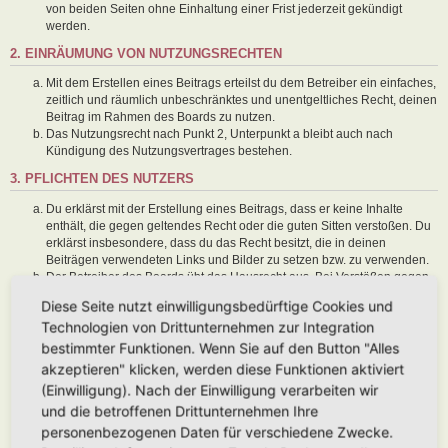
von beiden Seiten ohne Einhaltung einer Frist jederzeit gekündigt
werden.
2. EINRÄUMUNG VON NUTZUNGSRECHTEN
Mit dem Erstellen eines Beitrags erteilst du dem Betreiber ein einfaches,
zeitlich und räumlich unbeschränktes und unentgeltliches Recht, deinen
Beitrag im Rahmen des Boards zu nutzen.
Das Nutzungsrecht nach Punkt 2, Unterpunkt a bleibt auch nach
Kündigung des Nutzungsvertrages bestehen.
3. PFLICHTEN DES NUTZERS
Du erklärst mit der Erstellung eines Beitrags, dass er keine Inhalte
enthält, die gegen geltendes Recht oder die guten Sitten verstoßen. Du
erklärst insbesondere, dass du das Recht besitzt, die in deinen
Beiträgen verwendeten Links und Bilder zu setzen bzw. zu verwenden.
Der Betreiber des Boards übt das Hausrecht aus. Bei Verstößen gegen
diese Nutzungsbedingungen oder anderer im Board veröffentlichten
Diese Seite nutzt einwilligungsbedürftige Cookies und
Regeln kann der Betreiber dich nach Abmahnung zeitweise oder
Technologien von Drittunternehmen zur Integration
dauerhaft von der Nutzung dieses Boards ausschließen und dir ein
Hausverbot erteilen.
bestimmter Funktionen. Wenn Sie auf den Button "Alles
Du nimmst zur Kenntnis, dass der Betreiber keine Verantwortung für die
akzeptieren" klicken, werden diese Funktionen aktiviert
Inhalte von Beiträgen übernimmt, die er nicht selbst erstellt hat oder die
(Einwilligung). Nach der Einwilligung verarbeiten wir
er nicht zur Kenntnis genommen hat. Du gestattest dem Betreiber, dein
und die betroffenen Drittunternehmen Ihre
Benutzerkonto, Beiträge und Funktionen jederzeit zu löschen oder zu
sperren.
personenbezogenen Daten für verschiedene Zwecke.
Du gestattest dem Betreiber darüber hinaus, deine Beiträge