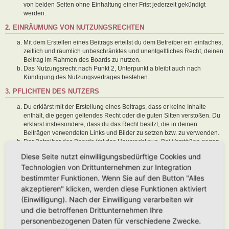
von beiden Seiten ohne Einhaltung einer Frist jederzeit gekündigt
werden.
2. EINRÄUMUNG VON NUTZUNGSRECHTEN
Mit dem Erstellen eines Beitrags erteilst du dem Betreiber ein einfaches,
zeitlich und räumlich unbeschränktes und unentgeltliches Recht, deinen
Beitrag im Rahmen des Boards zu nutzen.
Das Nutzungsrecht nach Punkt 2, Unterpunkt a bleibt auch nach
Kündigung des Nutzungsvertrages bestehen.
3. PFLICHTEN DES NUTZERS
Du erklärst mit der Erstellung eines Beitrags, dass er keine Inhalte
enthält, die gegen geltendes Recht oder die guten Sitten verstoßen. Du
erklärst insbesondere, dass du das Recht besitzt, die in deinen
Beiträgen verwendeten Links und Bilder zu setzen bzw. zu verwenden.
Der Betreiber des Boards übt das Hausrecht aus. Bei Verstößen gegen
diese Nutzungsbedingungen oder anderer im Board veröffentlichten
Diese Seite nutzt einwilligungsbedürftige Cookies und
Regeln kann der Betreiber dich nach Abmahnung zeitweise oder
Technologien von Drittunternehmen zur Integration
dauerhaft von der Nutzung dieses Boards ausschließen und dir ein
Hausverbot erteilen.
bestimmter Funktionen. Wenn Sie auf den Button "Alles
Du nimmst zur Kenntnis, dass der Betreiber keine Verantwortung für die
akzeptieren" klicken, werden diese Funktionen aktiviert
Inhalte von Beiträgen übernimmt, die er nicht selbst erstellt hat oder die
(Einwilligung). Nach der Einwilligung verarbeiten wir
er nicht zur Kenntnis genommen hat. Du gestattest dem Betreiber, dein
und die betroffenen Drittunternehmen Ihre
Benutzerkonto, Beiträge und Funktionen jederzeit zu löschen oder zu
sperren.
personenbezogenen Daten für verschiedene Zwecke.
Du gestattest dem Betreiber darüber hinaus, deine Beiträge