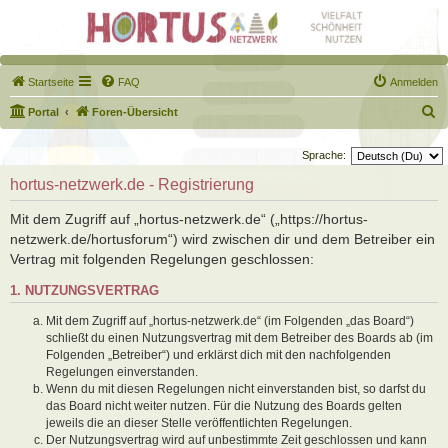
Startseite
FAQ
Anmelden
S
Portal
Foren-Übersicht
u
Sprache:
c
hortus-netzwerk.de - Registrierung
h
e
Mit dem Zugriff auf „hortus-netzwerk.de“ („https://hortus-
netzwerk.de/hortusforum“) wird zwischen dir und dem Betreiber ein
Vertrag mit folgenden Regelungen geschlossen:
1. NUTZUNGSVERTRAG
Mit dem Zugriff auf „hortus-netzwerk.de“ (im Folgenden „das Board“)
schließt du einen Nutzungsvertrag mit dem Betreiber des Boards ab (im
Folgenden „Betreiber“) und erklärst dich mit den nachfolgenden
Regelungen einverstanden.
Wenn du mit diesen Regelungen nicht einverstanden bist, so darfst du
das Board nicht weiter nutzen. Für die Nutzung des Boards gelten
jeweils die an dieser Stelle veröffentlichten Regelungen.
Der Nutzungsvertrag wird auf unbestimmte Zeit geschlossen und kann