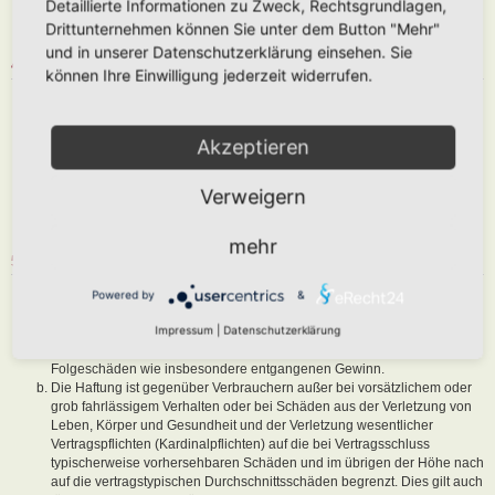
Detaillierte Informationen zu Zweck, Rechtsgrundlagen,
abzuändern, sofern sie gegen o. g. Regeln verstoßen oder geeignet
Drittunternehmen können Sie unter dem Button "Mehr"
sind, dem Betreiber oder einem Dritten Schaden zuzufügen.
und in unserer Datenschutzerklärung einsehen. Sie
4. GENERAL PUBLIC LICENSE
können Ihre Einwilligung jederzeit widerrufen.
Du nimmst zur Kenntnis, dass es sich bei phpBB um eine unter der „
GNU General Public License v2
“ (GPL) bereitgestellten Foren-Software
von phpBB Limited (
www.phpbb.com
) handelt; deutschsprachige
Akzeptieren
Informationen werden durch die deutschsprachige Community unter
www.phpbb.de
zur Verfügung gestellt. Beide haben keinen Einfluss auf
Verweigern
die Art und Weise, wie die Software verwendet wird. Sie können
insbesondere die Verwendung der Software für bestimmte Zwecke nicht
untersagen oder auf Inhalte fremder Foren Einfluss nehmen.
mehr
5. GEWÄHRLEISTUNG
Der Betreiber haftet mit Ausnahme der Verletzung von Leben, Körper
Powered by
&
und Gesundheit und der Verletzung wesentlicher Vertragspflichten
Impressum
|
Datenschutzerklärung
(Kardinalpflichten) nur für Schäden, die auf ein vorsätzliches oder grob
fahrlässiges Verhalten zurückzuführen sind. Dies gilt auch für mittelbare
Folgeschäden wie insbesondere entgangenen Gewinn.
Die Haftung ist gegenüber Verbrauchern außer bei vorsätzlichem oder
grob fahrlässigem Verhalten oder bei Schäden aus der Verletzung von
Leben, Körper und Gesundheit und der Verletzung wesentlicher
Vertragspflichten (Kardinalpflichten) auf die bei Vertragsschluss
typischerweise vorhersehbaren Schäden und im übrigen der Höhe nach
auf die vertragstypischen Durchschnittsschäden begrenzt. Dies gilt auch