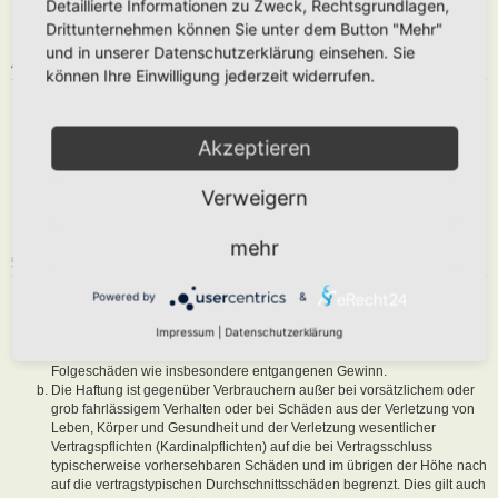
Detaillierte Informationen zu Zweck, Rechtsgrundlagen,
abzuändern, sofern sie gegen o. g. Regeln verstoßen oder geeignet
Drittunternehmen können Sie unter dem Button "Mehr"
sind, dem Betreiber oder einem Dritten Schaden zuzufügen.
und in unserer Datenschutzerklärung einsehen. Sie
4. GENERAL PUBLIC LICENSE
können Ihre Einwilligung jederzeit widerrufen.
Du nimmst zur Kenntnis, dass es sich bei phpBB um eine unter der „
GNU General Public License v2
“ (GPL) bereitgestellten Foren-Software
von phpBB Limited (
www.phpbb.com
) handelt; deutschsprachige
Akzeptieren
Informationen werden durch die deutschsprachige Community unter
www.phpbb.de
zur Verfügung gestellt. Beide haben keinen Einfluss auf
Verweigern
die Art und Weise, wie die Software verwendet wird. Sie können
insbesondere die Verwendung der Software für bestimmte Zwecke nicht
untersagen oder auf Inhalte fremder Foren Einfluss nehmen.
mehr
5. GEWÄHRLEISTUNG
Der Betreiber haftet mit Ausnahme der Verletzung von Leben, Körper
Powered by
&
und Gesundheit und der Verletzung wesentlicher Vertragspflichten
Impressum
|
Datenschutzerklärung
(Kardinalpflichten) nur für Schäden, die auf ein vorsätzliches oder grob
fahrlässiges Verhalten zurückzuführen sind. Dies gilt auch für mittelbare
Folgeschäden wie insbesondere entgangenen Gewinn.
Die Haftung ist gegenüber Verbrauchern außer bei vorsätzlichem oder
grob fahrlässigem Verhalten oder bei Schäden aus der Verletzung von
Leben, Körper und Gesundheit und der Verletzung wesentlicher
Vertragspflichten (Kardinalpflichten) auf die bei Vertragsschluss
typischerweise vorhersehbaren Schäden und im übrigen der Höhe nach
auf die vertragstypischen Durchschnittsschäden begrenzt. Dies gilt auch