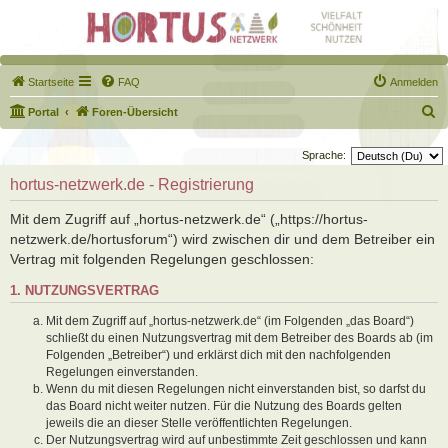
Startseite
FAQ
Anmelden
S
Portal
Foren-Übersicht
u
Sprache:
c
hortus-netzwerk.de - Registrierung
h
e
Mit dem Zugriff auf „hortus-netzwerk.de“ („https://hortus-
netzwerk.de/hortusforum“) wird zwischen dir und dem Betreiber ein
Vertrag mit folgenden Regelungen geschlossen:
1. NUTZUNGSVERTRAG
Mit dem Zugriff auf „hortus-netzwerk.de“ (im Folgenden „das Board“)
schließt du einen Nutzungsvertrag mit dem Betreiber des Boards ab (im
Folgenden „Betreiber“) und erklärst dich mit den nachfolgenden
Regelungen einverstanden.
Wenn du mit diesen Regelungen nicht einverstanden bist, so darfst du
das Board nicht weiter nutzen. Für die Nutzung des Boards gelten
jeweils die an dieser Stelle veröffentlichten Regelungen.
Der Nutzungsvertrag wird auf unbestimmte Zeit geschlossen und kann