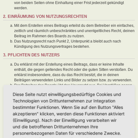
von beiden Seiten ohne Einhaltung einer Frist jederzeit gekündigt
werden.
2. EINRÄUMUNG VON NUTZUNGSRECHTEN
Mit dem Erstellen eines Beitrags erteilst du dem Betreiber ein einfaches,
zeitlich und räumlich unbeschränktes und unentgeltliches Recht, deinen
Beitrag im Rahmen des Boards zu nutzen.
Das Nutzungsrecht nach Punkt 2, Unterpunkt a bleibt auch nach
Kündigung des Nutzungsvertrages bestehen.
3. PFLICHTEN DES NUTZERS
Du erklärst mit der Erstellung eines Beitrags, dass er keine Inhalte
enthält, die gegen geltendes Recht oder die guten Sitten verstoßen. Du
erklärst insbesondere, dass du das Recht besitzt, die in deinen
Beiträgen verwendeten Links und Bilder zu setzen bzw. zu verwenden.
Der Betreiber des Boards übt das Hausrecht aus. Bei Verstößen gegen
diese Nutzungsbedingungen oder anderer im Board veröffentlichten
Diese Seite nutzt einwilligungsbedürftige Cookies und
Regeln kann der Betreiber dich nach Abmahnung zeitweise oder
Technologien von Drittunternehmen zur Integration
dauerhaft von der Nutzung dieses Boards ausschließen und dir ein
Hausverbot erteilen.
bestimmter Funktionen. Wenn Sie auf den Button "Alles
Du nimmst zur Kenntnis, dass der Betreiber keine Verantwortung für die
akzeptieren" klicken, werden diese Funktionen aktiviert
Inhalte von Beiträgen übernimmt, die er nicht selbst erstellt hat oder die
(Einwilligung). Nach der Einwilligung verarbeiten wir
er nicht zur Kenntnis genommen hat. Du gestattest dem Betreiber, dein
und die betroffenen Drittunternehmen Ihre
Benutzerkonto, Beiträge und Funktionen jederzeit zu löschen oder zu
sperren.
personenbezogenen Daten für verschiedene Zwecke.
Du gestattest dem Betreiber darüber hinaus, deine Beiträge