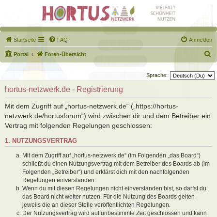
Startseite
FAQ
Anmelden
S
Portal
Foren-Übersicht
u
Sprache:
c
hortus-netzwerk.de - Registrierung
h
e
Mit dem Zugriff auf „hortus-netzwerk.de“ („https://hortus-
netzwerk.de/hortusforum“) wird zwischen dir und dem Betreiber ein
Vertrag mit folgenden Regelungen geschlossen:
1. NUTZUNGSVERTRAG
Mit dem Zugriff auf „hortus-netzwerk.de“ (im Folgenden „das Board“)
schließt du einen Nutzungsvertrag mit dem Betreiber des Boards ab (im
Folgenden „Betreiber“) und erklärst dich mit den nachfolgenden
Regelungen einverstanden.
Wenn du mit diesen Regelungen nicht einverstanden bist, so darfst du
das Board nicht weiter nutzen. Für die Nutzung des Boards gelten
jeweils die an dieser Stelle veröffentlichten Regelungen.
Der Nutzungsvertrag wird auf unbestimmte Zeit geschlossen und kann