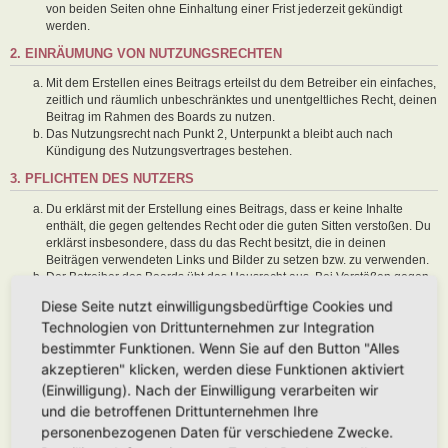
von beiden Seiten ohne Einhaltung einer Frist jederzeit gekündigt
werden.
2. EINRÄUMUNG VON NUTZUNGSRECHTEN
Mit dem Erstellen eines Beitrags erteilst du dem Betreiber ein einfaches,
zeitlich und räumlich unbeschränktes und unentgeltliches Recht, deinen
Beitrag im Rahmen des Boards zu nutzen.
Das Nutzungsrecht nach Punkt 2, Unterpunkt a bleibt auch nach
Kündigung des Nutzungsvertrages bestehen.
3. PFLICHTEN DES NUTZERS
Du erklärst mit der Erstellung eines Beitrags, dass er keine Inhalte
enthält, die gegen geltendes Recht oder die guten Sitten verstoßen. Du
erklärst insbesondere, dass du das Recht besitzt, die in deinen
Beiträgen verwendeten Links und Bilder zu setzen bzw. zu verwenden.
Der Betreiber des Boards übt das Hausrecht aus. Bei Verstößen gegen
diese Nutzungsbedingungen oder anderer im Board veröffentlichten
Diese Seite nutzt einwilligungsbedürftige Cookies und
Regeln kann der Betreiber dich nach Abmahnung zeitweise oder
Technologien von Drittunternehmen zur Integration
dauerhaft von der Nutzung dieses Boards ausschließen und dir ein
Hausverbot erteilen.
bestimmter Funktionen. Wenn Sie auf den Button "Alles
Du nimmst zur Kenntnis, dass der Betreiber keine Verantwortung für die
akzeptieren" klicken, werden diese Funktionen aktiviert
Inhalte von Beiträgen übernimmt, die er nicht selbst erstellt hat oder die
(Einwilligung). Nach der Einwilligung verarbeiten wir
er nicht zur Kenntnis genommen hat. Du gestattest dem Betreiber, dein
und die betroffenen Drittunternehmen Ihre
Benutzerkonto, Beiträge und Funktionen jederzeit zu löschen oder zu
sperren.
personenbezogenen Daten für verschiedene Zwecke.
Du gestattest dem Betreiber darüber hinaus, deine Beiträge