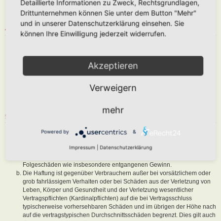
Detaillierte Informationen zu Zweck, Rechtsgrundlagen,
abzuändern, sofern sie gegen o. g. Regeln verstoßen oder geeignet
Drittunternehmen können Sie unter dem Button "Mehr"
sind, dem Betreiber oder einem Dritten Schaden zuzufügen.
und in unserer Datenschutzerklärung einsehen. Sie
4. GENERAL PUBLIC LICENSE
können Ihre Einwilligung jederzeit widerrufen.
Du nimmst zur Kenntnis, dass es sich bei phpBB um eine unter der „
GNU General Public License v2
“ (GPL) bereitgestellten Foren-Software
von phpBB Limited (
www.phpbb.com
) handelt; deutschsprachige
Akzeptieren
Informationen werden durch die deutschsprachige Community unter
www.phpbb.de
zur Verfügung gestellt. Beide haben keinen Einfluss auf
Verweigern
die Art und Weise, wie die Software verwendet wird. Sie können
insbesondere die Verwendung der Software für bestimmte Zwecke nicht
untersagen oder auf Inhalte fremder Foren Einfluss nehmen.
mehr
5. GEWÄHRLEISTUNG
Der Betreiber haftet mit Ausnahme der Verletzung von Leben, Körper
Powered by
&
und Gesundheit und der Verletzung wesentlicher Vertragspflichten
Impressum
|
Datenschutzerklärung
(Kardinalpflichten) nur für Schäden, die auf ein vorsätzliches oder grob
fahrlässiges Verhalten zurückzuführen sind. Dies gilt auch für mittelbare
Folgeschäden wie insbesondere entgangenen Gewinn.
Die Haftung ist gegenüber Verbrauchern außer bei vorsätzlichem oder
grob fahrlässigem Verhalten oder bei Schäden aus der Verletzung von
Leben, Körper und Gesundheit und der Verletzung wesentlicher
Vertragspflichten (Kardinalpflichten) auf die bei Vertragsschluss
typischerweise vorhersehbaren Schäden und im übrigen der Höhe nach
auf die vertragstypischen Durchschnittsschäden begrenzt. Dies gilt auch