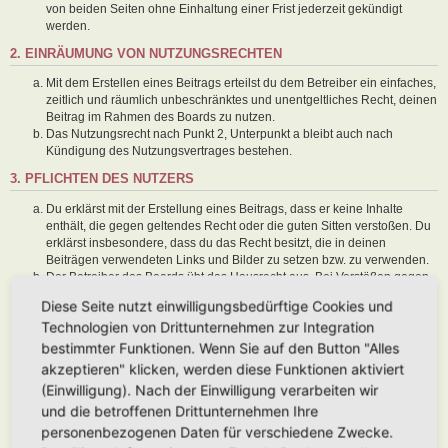
von beiden Seiten ohne Einhaltung einer Frist jederzeit gekündigt
werden.
2. EINRÄUMUNG VON NUTZUNGSRECHTEN
Mit dem Erstellen eines Beitrags erteilst du dem Betreiber ein einfaches,
zeitlich und räumlich unbeschränktes und unentgeltliches Recht, deinen
Beitrag im Rahmen des Boards zu nutzen.
Das Nutzungsrecht nach Punkt 2, Unterpunkt a bleibt auch nach
Kündigung des Nutzungsvertrages bestehen.
3. PFLICHTEN DES NUTZERS
Du erklärst mit der Erstellung eines Beitrags, dass er keine Inhalte
enthält, die gegen geltendes Recht oder die guten Sitten verstoßen. Du
erklärst insbesondere, dass du das Recht besitzt, die in deinen
Beiträgen verwendeten Links und Bilder zu setzen bzw. zu verwenden.
Der Betreiber des Boards übt das Hausrecht aus. Bei Verstößen gegen
diese Nutzungsbedingungen oder anderer im Board veröffentlichten
Diese Seite nutzt einwilligungsbedürftige Cookies und
Regeln kann der Betreiber dich nach Abmahnung zeitweise oder
Technologien von Drittunternehmen zur Integration
dauerhaft von der Nutzung dieses Boards ausschließen und dir ein
Hausverbot erteilen.
bestimmter Funktionen. Wenn Sie auf den Button "Alles
Du nimmst zur Kenntnis, dass der Betreiber keine Verantwortung für die
akzeptieren" klicken, werden diese Funktionen aktiviert
Inhalte von Beiträgen übernimmt, die er nicht selbst erstellt hat oder die
(Einwilligung). Nach der Einwilligung verarbeiten wir
er nicht zur Kenntnis genommen hat. Du gestattest dem Betreiber, dein
und die betroffenen Drittunternehmen Ihre
Benutzerkonto, Beiträge und Funktionen jederzeit zu löschen oder zu
sperren.
personenbezogenen Daten für verschiedene Zwecke.
Du gestattest dem Betreiber darüber hinaus, deine Beiträge