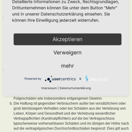
Detaillierte Informationen zu Zweck, Rechtsgrundlagen,
abzuändern, sofern sie gegen o. g. Regeln verstoßen oder geeignet
Drittunternehmen können Sie unter dem Button "Mehr"
sind, dem Betreiber oder einem Dritten Schaden zuzufügen.
und in unserer Datenschutzerklärung einsehen. Sie
4. GENERAL PUBLIC LICENSE
können Ihre Einwilligung jederzeit widerrufen.
Du nimmst zur Kenntnis, dass es sich bei phpBB um eine unter der „
GNU General Public License v2
“ (GPL) bereitgestellten Foren-Software
von phpBB Limited (
www.phpbb.com
) handelt; deutschsprachige
Akzeptieren
Informationen werden durch die deutschsprachige Community unter
www.phpbb.de
zur Verfügung gestellt. Beide haben keinen Einfluss auf
Verweigern
die Art und Weise, wie die Software verwendet wird. Sie können
insbesondere die Verwendung der Software für bestimmte Zwecke nicht
untersagen oder auf Inhalte fremder Foren Einfluss nehmen.
mehr
5. GEWÄHRLEISTUNG
Der Betreiber haftet mit Ausnahme der Verletzung von Leben, Körper
Powered by
&
und Gesundheit und der Verletzung wesentlicher Vertragspflichten
Impressum
|
Datenschutzerklärung
(Kardinalpflichten) nur für Schäden, die auf ein vorsätzliches oder grob
fahrlässiges Verhalten zurückzuführen sind. Dies gilt auch für mittelbare
Folgeschäden wie insbesondere entgangenen Gewinn.
Die Haftung ist gegenüber Verbrauchern außer bei vorsätzlichem oder
grob fahrlässigem Verhalten oder bei Schäden aus der Verletzung von
Leben, Körper und Gesundheit und der Verletzung wesentlicher
Vertragspflichten (Kardinalpflichten) auf die bei Vertragsschluss
typischerweise vorhersehbaren Schäden und im übrigen der Höhe nach
auf die vertragstypischen Durchschnittsschäden begrenzt. Dies gilt auch