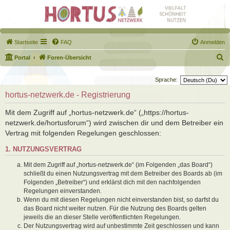
Startseite
FAQ
Anmelden
S
Portal
Foren-Übersicht
u
Sprache:
c
hortus-netzwerk.de - Registrierung
h
e
Mit dem Zugriff auf „hortus-netzwerk.de“ („https://hortus-
netzwerk.de/hortusforum“) wird zwischen dir und dem Betreiber ein
Vertrag mit folgenden Regelungen geschlossen:
1. NUTZUNGSVERTRAG
Mit dem Zugriff auf „hortus-netzwerk.de“ (im Folgenden „das Board“)
schließt du einen Nutzungsvertrag mit dem Betreiber des Boards ab (im
Folgenden „Betreiber“) und erklärst dich mit den nachfolgenden
Regelungen einverstanden.
Wenn du mit diesen Regelungen nicht einverstanden bist, so darfst du
das Board nicht weiter nutzen. Für die Nutzung des Boards gelten
jeweils die an dieser Stelle veröffentlichten Regelungen.
Der Nutzungsvertrag wird auf unbestimmte Zeit geschlossen und kann