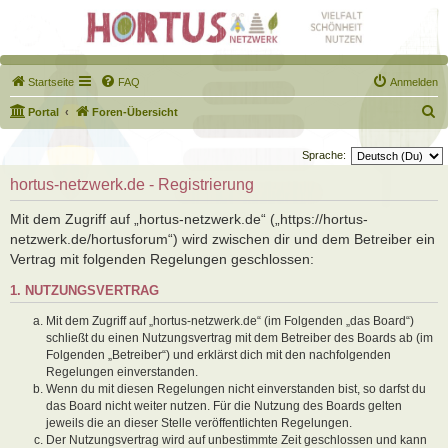
Startseite
FAQ
Anmelden
S
Portal
Foren-Übersicht
u
Sprache:
c
hortus-netzwerk.de - Registrierung
h
e
Mit dem Zugriff auf „hortus-netzwerk.de“ („https://hortus-
netzwerk.de/hortusforum“) wird zwischen dir und dem Betreiber ein
Vertrag mit folgenden Regelungen geschlossen:
1. NUTZUNGSVERTRAG
Mit dem Zugriff auf „hortus-netzwerk.de“ (im Folgenden „das Board“)
schließt du einen Nutzungsvertrag mit dem Betreiber des Boards ab (im
Folgenden „Betreiber“) und erklärst dich mit den nachfolgenden
Regelungen einverstanden.
Wenn du mit diesen Regelungen nicht einverstanden bist, so darfst du
das Board nicht weiter nutzen. Für die Nutzung des Boards gelten
jeweils die an dieser Stelle veröffentlichten Regelungen.
Der Nutzungsvertrag wird auf unbestimmte Zeit geschlossen und kann