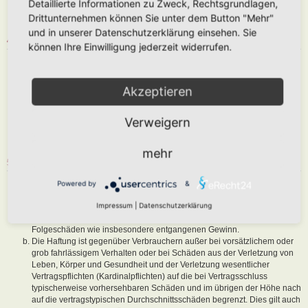
Detaillierte Informationen zu Zweck, Rechtsgrundlagen,
abzuändern, sofern sie gegen o. g. Regeln verstoßen oder geeignet
Drittunternehmen können Sie unter dem Button "Mehr"
sind, dem Betreiber oder einem Dritten Schaden zuzufügen.
und in unserer Datenschutzerklärung einsehen. Sie
4. GENERAL PUBLIC LICENSE
können Ihre Einwilligung jederzeit widerrufen.
Du nimmst zur Kenntnis, dass es sich bei phpBB um eine unter der „
GNU General Public License v2
“ (GPL) bereitgestellten Foren-Software
von phpBB Limited (
www.phpbb.com
) handelt; deutschsprachige
Akzeptieren
Informationen werden durch die deutschsprachige Community unter
www.phpbb.de
zur Verfügung gestellt. Beide haben keinen Einfluss auf
Verweigern
die Art und Weise, wie die Software verwendet wird. Sie können
insbesondere die Verwendung der Software für bestimmte Zwecke nicht
untersagen oder auf Inhalte fremder Foren Einfluss nehmen.
mehr
5. GEWÄHRLEISTUNG
Der Betreiber haftet mit Ausnahme der Verletzung von Leben, Körper
Powered by
&
und Gesundheit und der Verletzung wesentlicher Vertragspflichten
Impressum
|
Datenschutzerklärung
(Kardinalpflichten) nur für Schäden, die auf ein vorsätzliches oder grob
fahrlässiges Verhalten zurückzuführen sind. Dies gilt auch für mittelbare
Folgeschäden wie insbesondere entgangenen Gewinn.
Die Haftung ist gegenüber Verbrauchern außer bei vorsätzlichem oder
grob fahrlässigem Verhalten oder bei Schäden aus der Verletzung von
Leben, Körper und Gesundheit und der Verletzung wesentlicher
Vertragspflichten (Kardinalpflichten) auf die bei Vertragsschluss
typischerweise vorhersehbaren Schäden und im übrigen der Höhe nach
auf die vertragstypischen Durchschnittsschäden begrenzt. Dies gilt auch