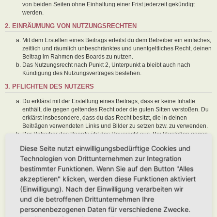
von beiden Seiten ohne Einhaltung einer Frist jederzeit gekündigt
werden.
2. EINRÄUMUNG VON NUTZUNGSRECHTEN
Mit dem Erstellen eines Beitrags erteilst du dem Betreiber ein einfaches,
zeitlich und räumlich unbeschränktes und unentgeltliches Recht, deinen
Beitrag im Rahmen des Boards zu nutzen.
Das Nutzungsrecht nach Punkt 2, Unterpunkt a bleibt auch nach
Kündigung des Nutzungsvertrages bestehen.
3. PFLICHTEN DES NUTZERS
Du erklärst mit der Erstellung eines Beitrags, dass er keine Inhalte
enthält, die gegen geltendes Recht oder die guten Sitten verstoßen. Du
erklärst insbesondere, dass du das Recht besitzt, die in deinen
Beiträgen verwendeten Links und Bilder zu setzen bzw. zu verwenden.
Der Betreiber des Boards übt das Hausrecht aus. Bei Verstößen gegen
diese Nutzungsbedingungen oder anderer im Board veröffentlichten
Diese Seite nutzt einwilligungsbedürftige Cookies und
Regeln kann der Betreiber dich nach Abmahnung zeitweise oder
Technologien von Drittunternehmen zur Integration
dauerhaft von der Nutzung dieses Boards ausschließen und dir ein
Hausverbot erteilen.
bestimmter Funktionen. Wenn Sie auf den Button "Alles
Du nimmst zur Kenntnis, dass der Betreiber keine Verantwortung für die
akzeptieren" klicken, werden diese Funktionen aktiviert
Inhalte von Beiträgen übernimmt, die er nicht selbst erstellt hat oder die
(Einwilligung). Nach der Einwilligung verarbeiten wir
er nicht zur Kenntnis genommen hat. Du gestattest dem Betreiber, dein
und die betroffenen Drittunternehmen Ihre
Benutzerkonto, Beiträge und Funktionen jederzeit zu löschen oder zu
sperren.
personenbezogenen Daten für verschiedene Zwecke.
Du gestattest dem Betreiber darüber hinaus, deine Beiträge