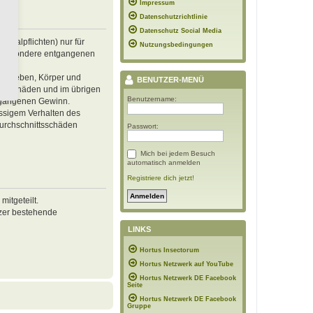
Impressum
Datenschutzrichtlinie
Datenschutz Social Media
inalpflichten) nur für
Nutzungsbedingungen
 insbesondere entgangenen
von Leben, Körper und
BENUTZER-MENÜ
ren Schäden und im übrigen
Benutzername:
ntgangenen Gewinn.
ässigem Verhalten des
Durchschnittsschäden
Passwort:
Mich bei jedem Besuch
automatisch anmelden
Registriere dich jetzt!
itgeteilt.
tzer bestehende
LINKS
Hortus Insectorum
Hortus Netzwerk auf YouTube
Hortus Netzwerk DE Facebook
Seite
Hortus Netzwerk DE Facebook
Gruppe