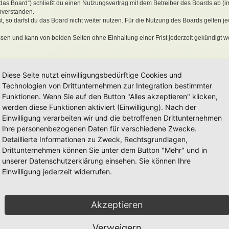
„das Board“) schließt du einen Nutzungsvertrag mit dem Betreiber des Boards ab (i
nverstanden.
 so darfst du das Board nicht weiter nutzen. Für die Nutzung des Boards gelten jew
sen und kann von beiden Seiten ohne Einhaltung einer Frist jederzeit gekündigt w
ber ein einfaches, zeitlich und räumlich unbeschränktes und unentgeltliches Recht
Diese Seite nutzt einwilligungsbedürftige Cookies und
auch nach Kündigung des Nutzungsvertrages bestehen.
Technologien von Drittunternehmen zur Integration bestimmter
Funktionen. Wenn Sie auf den Button "Alles akzeptieren" klicken,
werden diese Funktionen aktiviert (Einwilligung). Nach der
eine Inhalte enthält, die gegen geltendes Recht oder die guten Sitten verstoßen. Du 
Einwilligung verarbeiten wir und die betroffenen Drittunternehmen
en Links und Bilder zu setzen bzw. zu verwenden.
Ihre personenbezogenen Daten für verschiedene Zwecke.
erstößen gegen diese Nutzungsbedingungen oder anderer im Board veröffentlichte
Detaillierte Informationen zu Zweck, Rechtsgrundlagen,
Nutzung dieses Boards ausschließen und dir ein Hausverbot erteilen.
rtung für die Inhalte von Beiträgen übernimmt, die er nicht selbst erstellt hat oder
Drittunternehmen können Sie unter dem Button "Mehr" und in
erkonto, Beiträge und Funktionen jederzeit zu löschen oder zu sperren.
unserer Datenschutzerklärung einsehen. Sie können Ihre
räge abzuändern, sofern sie gegen o. g. Regeln verstoßen oder geeignet sind, dem
Einwilligung jederzeit widerrufen.
Akzeptieren
 unter der „
GNU General Public License v2
“ (GPL) bereitgestellten Foren-Softwar
onen werden durch die deutschsprachige Community unter
www.phpbb.de
zur Verfüg
e verwendet wird. Sie können insbesondere die Verwendung der Software für bestim
Verweigern