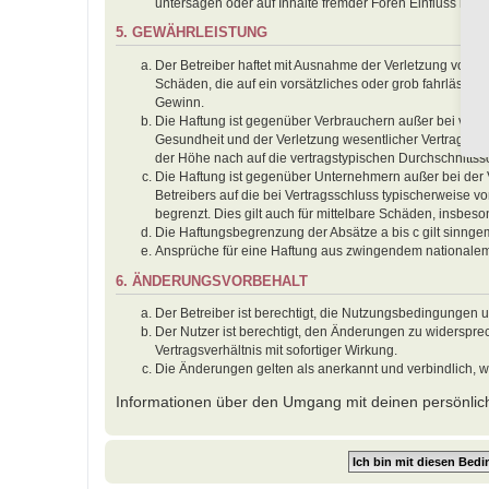
untersagen oder auf Inhalte fremder Foren Einfluss neh
5. GEWÄHRLEISTUNG
Der Betreiber haftet mit Ausnahme der Verletzung von Le
Schäden, die auf ein vorsätzliches oder grob fahrlässig
Gewinn.
Die Haftung ist gegenüber Verbrauchern außer bei vors
Gesundheit und der Verletzung wesentlicher Vertragspfl
der Höhe nach auf die vertragstypischen Durchschnitts
Die Haftung ist gegenüber Unternehmern außer bei der 
Betreibers auf die bei Vertragsschluss typischerweise
begrenzt. Dies gilt auch für mittelbare Schäden, insbe
Die Haftungsbegrenzung der Absätze a bis c gilt sinnge
Ansprüche für eine Haftung aus zwingendem nationalem
6. ÄNDERUNGSVORBEHALT
Der Betreiber ist berechtigt, die Nutzungsbedingungen 
Der Nutzer ist berechtigt, den Änderungen zu widerspr
Vertragsverhältnis mit sofortiger Wirkung.
Die Änderungen gelten als anerkannt und verbindlich, 
Informationen über den Umgang mit deinen persönlich