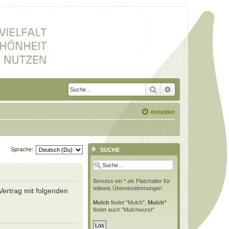
Suche
Erweiterte Suche
Anmelden
Sprache:
SUCHE
Benutze ein * als Platzhalter für
teilweis Übereinstimmungen
Vertrag mit folgenden
Mulch
findet "Mulch",
Mulch*
findet auch "Mulchwurst"