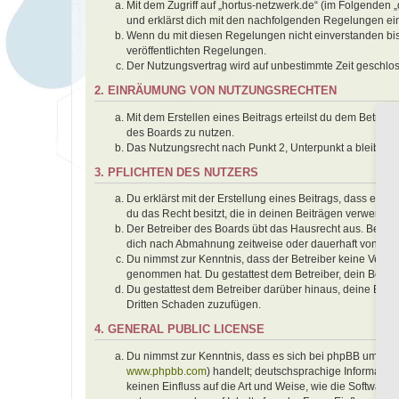
Mit dem Zugriff auf „hortus-netzwerk.de“ (im Folgenden 
und erklärst dich mit den nachfolgenden Regelungen ei
Wenn du mit diesen Regelungen nicht einverstanden bist,
veröffentlichten Regelungen.
Der Nutzungsvertrag wird auf unbestimmte Zeit geschlos
2. EINRÄUMUNG VON NUTZUNGSRECHTEN
Mit dem Erstellen eines Beitrags erteilst du dem Betrei
des Boards zu nutzen.
Das Nutzungsrecht nach Punkt 2, Unterpunkt a bleibt 
3. PFLICHTEN DES NUTZERS
Du erklärst mit der Erstellung eines Beitrags, dass er k
du das Recht besitzt, die in deinen Beiträgen verwendet
Der Betreiber des Boards übt das Hausrecht aus. Bei V
dich nach Abmahnung zeitweise oder dauerhaft von der 
Du nimmst zur Kenntnis, dass der Betreiber keine Verantwo
genommen hat. Du gestattest dem Betreiber, dein Benutz
Du gestattest dem Betreiber darüber hinaus, deine Beit
Dritten Schaden zuzufügen.
4. GENERAL PUBLIC LICENSE
Du nimmst zur Kenntnis, dass es sich bei phpBB um eine
www.phpbb.com
) handelt; deutschsprachige Informati
keinen Einfluss auf die Art und Weise, wie die Softwar