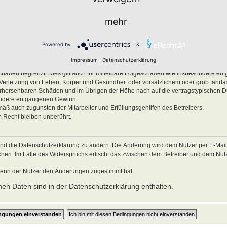
men.
mehr
ben, Körper und Gesundheit und der Verletzung wesentlicher Vertragspflichten (Kard
es Verhalten zurückzuführen sind. Dies gilt auch für mittelbare Folgeschäden wie
Powered by
&
ätzlichem oder grob fahrlässigem Verhalten oder bei Schäden aus der Verletzung 
Impressum
|
Datenschutzerklärung
ichten (Kardinalpflichten) auf die bei Vertragsschluss typischerweise vorhersehba
schäden begrenzt. Dies gilt auch für mittelbare Folgeschäden wie insbesondere e
Verletzung von Leben, Körper und Gesundheit oder vorsätzlichem oder grob fahrl
 vorhersehbaren Schäden und im Übrigen der Höhe nach auf die vertragstypischen 
sondere entgangenen Gewinn.
mäß auch zugunsten der Mitarbeiter und Erfüllungsgehilfen des Betreibers.
 Recht bleiben unberührt.
und die Datenschutzerklärung zu ändern. Die Änderung wird dem Nutzer per E-Mail m
echen. Im Falle des Widerspruchs erlischt das zwischen dem Betreiber und dem Nu
wenn der Nutzer den Änderungen zugestimmt hat.
en Daten sind in der Datenschutzerklärung enthalten.