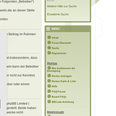
m Folgenden „Betreiber“)
Weitere Hilfe zur Suche
eils die an dieser Stelle
Erweiterte Suche
erden.
MENÜ
, deinen Beitrag im Rahmen
Inhalt
Foren-Übersicht
Suche
Registrieren
erklärst insbesondere, dass
Hortus
n Regeln kann der Betreiber
Wie funktioniert die
Eintragung
 die er nicht zur Kenntnis
Hortus eintragen
Hortus Karte & Liste
 Betreiber oder einem
Hilfe
FAQ-Forum
Board-FAQs
BBCode-Anleitung
e von phpBB Limited (
ung gestellt. Beide haben
Impressum
mte Zwecke nicht