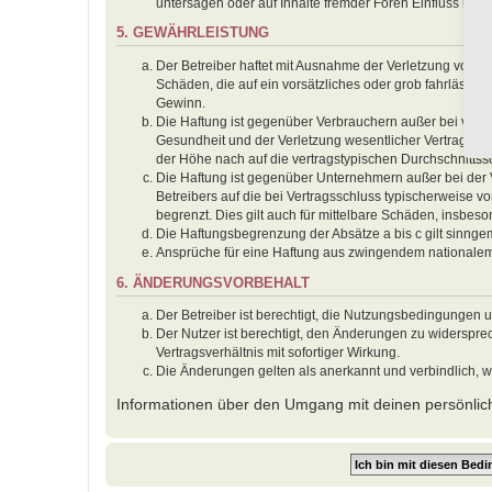
untersagen oder auf Inhalte fremder Foren Einfluss neh
5. GEWÄHRLEISTUNG
Der Betreiber haftet mit Ausnahme der Verletzung von Le
Schäden, die auf ein vorsätzliches oder grob fahrlässig
Gewinn.
Die Haftung ist gegenüber Verbrauchern außer bei vors
Gesundheit und der Verletzung wesentlicher Vertragspfl
der Höhe nach auf die vertragstypischen Durchschnitts
Die Haftung ist gegenüber Unternehmern außer bei der 
Betreibers auf die bei Vertragsschluss typischerweise
begrenzt. Dies gilt auch für mittelbare Schäden, insbe
Die Haftungsbegrenzung der Absätze a bis c gilt sinnge
Ansprüche für eine Haftung aus zwingendem nationalem
6. ÄNDERUNGSVORBEHALT
Der Betreiber ist berechtigt, die Nutzungsbedingungen 
Der Nutzer ist berechtigt, den Änderungen zu widerspr
Vertragsverhältnis mit sofortiger Wirkung.
Die Änderungen gelten als anerkannt und verbindlich, 
Informationen über den Umgang mit deinen persönlich