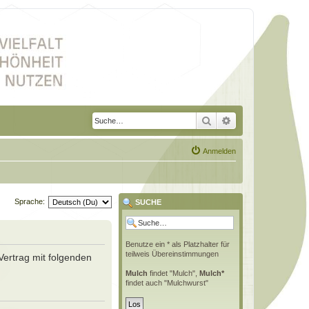
Suche
Erweiterte Suche
Anmelden
Sprache:
SUCHE
Benutze ein * als Platzhalter für
teilweis Übereinstimmungen
Vertrag mit folgenden
Mulch
findet "Mulch",
Mulch*
findet auch "Mulchwurst"