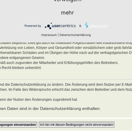
men.
mehr
ben, Körper und Gesundheit und der Verletzung wesentlicher Vertragspflichten (Kard
es Verhalten zurückzuführen sind. Dies gilt auch für mittelbare Folgeschäden wie
Powered by
&
ätzlichem oder grob fahrlässigem Verhalten oder bei Schäden aus der Verletzung 
Impressum
|
Datenschutzerklärung
ichten (Kardinalpflichten) auf die bei Vertragsschluss typischerweise vorhersehba
schäden begrenzt. Dies gilt auch für mittelbare Folgeschäden wie insbesondere e
Verletzung von Leben, Körper und Gesundheit oder vorsätzlichem oder grob fahrl
 vorhersehbaren Schäden und im Übrigen der Höhe nach auf die vertragstypischen 
sondere entgangenen Gewinn.
mäß auch zugunsten der Mitarbeiter und Erfüllungsgehilfen des Betreibers.
 Recht bleiben unberührt.
und die Datenschutzerklärung zu ändern. Die Änderung wird dem Nutzer per E-Mail m
echen. Im Falle des Widerspruchs erlischt das zwischen dem Betreiber und dem Nu
wenn der Nutzer den Änderungen zugestimmt hat.
en Daten sind in der Datenschutzerklärung enthalten.