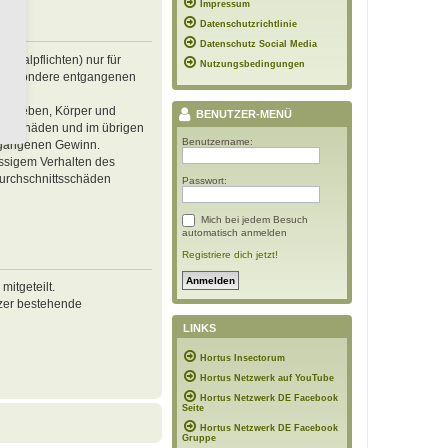
Impressum
Datenschutzrichtlinie
Datenschutz Social Media
inalpflichten) nur für
Nutzungsbedingungen
 insbesondere entgangenen
von Leben, Körper und
BENUTZER-MENÜ
ren Schäden und im übrigen
Benutzername:
ntgangenen Gewinn.
ässigem Verhalten des
Durchschnittsschäden
Passwort:
Mich bei jedem Besuch
automatisch anmelden
Registriere dich jetzt!
itgeteilt.
tzer bestehende
LINKS
Hortus Insectorum
Hortus Netzwerk auf YouTube
Hortus Netzwerk DE Facebook
Seite
Hortus Netzwerk DE Facebook
Gruppe