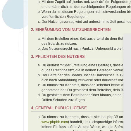
Mit dem Zugriff auf „hortus-netzwerk.de“ (im Folgenden 
und erklärst dich mit den nachfolgenden Regelungen ei
Wenn du mit diesen Regelungen nicht einverstanden bist,
veröffentlichten Regelungen.
Der Nutzungsvertrag wird auf unbestimmte Zeit geschlos
2. EINRÄUMUNG VON NUTZUNGSRECHTEN
Mit dem Erstellen eines Beitrags erteilst du dem Betrei
des Boards zu nutzen.
Das Nutzungsrecht nach Punkt 2, Unterpunkt a bleibt 
3. PFLICHTEN DES NUTZERS
Du erklärst mit der Erstellung eines Beitrags, dass er k
du das Recht besitzt, die in deinen Beiträgen verwendet
Der Betreiber des Boards übt das Hausrecht aus. Bei V
dich nach Abmahnung zeitweise oder dauerhaft von der 
Du nimmst zur Kenntnis, dass der Betreiber keine Verantwo
genommen hat. Du gestattest dem Betreiber, dein Benutz
Du gestattest dem Betreiber darüber hinaus, deine Beit
Dritten Schaden zuzufügen.
4. GENERAL PUBLIC LICENSE
Du nimmst zur Kenntnis, dass es sich bei phpBB um eine
www.phpbb.com
) handelt; deutschsprachige Informati
keinen Einfluss auf die Art und Weise, wie die Softwar