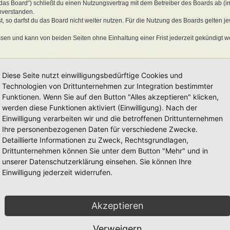
„das Board“) schließt du einen Nutzungsvertrag mit dem Betreiber des Boards ab (i
nverstanden.
 so darfst du das Board nicht weiter nutzen. Für die Nutzung des Boards gelten jew
sen und kann von beiden Seiten ohne Einhaltung einer Frist jederzeit gekündigt w
ber ein einfaches, zeitlich und räumlich unbeschränktes und unentgeltliches Recht
Diese Seite nutzt einwilligungsbedürftige Cookies und
auch nach Kündigung des Nutzungsvertrages bestehen.
Technologien von Drittunternehmen zur Integration bestimmter
Funktionen. Wenn Sie auf den Button "Alles akzeptieren" klicken,
werden diese Funktionen aktiviert (Einwilligung). Nach der
eine Inhalte enthält, die gegen geltendes Recht oder die guten Sitten verstoßen. Du 
Einwilligung verarbeiten wir und die betroffenen Drittunternehmen
en Links und Bilder zu setzen bzw. zu verwenden.
Ihre personenbezogenen Daten für verschiedene Zwecke.
erstößen gegen diese Nutzungsbedingungen oder anderer im Board veröffentlichte
Detaillierte Informationen zu Zweck, Rechtsgrundlagen,
Nutzung dieses Boards ausschließen und dir ein Hausverbot erteilen.
rtung für die Inhalte von Beiträgen übernimmt, die er nicht selbst erstellt hat oder
Drittunternehmen können Sie unter dem Button "Mehr" und in
erkonto, Beiträge und Funktionen jederzeit zu löschen oder zu sperren.
unserer Datenschutzerklärung einsehen. Sie können Ihre
räge abzuändern, sofern sie gegen o. g. Regeln verstoßen oder geeignet sind, dem
Einwilligung jederzeit widerrufen.
Akzeptieren
 unter der „
GNU General Public License v2
“ (GPL) bereitgestellten Foren-Softwar
onen werden durch die deutschsprachige Community unter
www.phpbb.de
zur Verfüg
e verwendet wird. Sie können insbesondere die Verwendung der Software für bestim
Verweigern