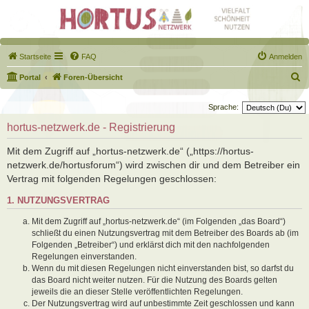
Startseite
FAQ
Anmelden
S
Portal
Foren-Übersicht
u
Sprache:
c
hortus-netzwerk.de - Registrierung
h
e
Mit dem Zugriff auf „hortus-netzwerk.de“ („https://hortus-
netzwerk.de/hortusforum“) wird zwischen dir und dem Betreiber ein
Vertrag mit folgenden Regelungen geschlossen:
1. NUTZUNGSVERTRAG
Mit dem Zugriff auf „hortus-netzwerk.de“ (im Folgenden „das Board“)
schließt du einen Nutzungsvertrag mit dem Betreiber des Boards ab (im
Folgenden „Betreiber“) und erklärst dich mit den nachfolgenden
Regelungen einverstanden.
Wenn du mit diesen Regelungen nicht einverstanden bist, so darfst du
das Board nicht weiter nutzen. Für die Nutzung des Boards gelten
jeweils die an dieser Stelle veröffentlichten Regelungen.
Der Nutzungsvertrag wird auf unbestimmte Zeit geschlossen und kann