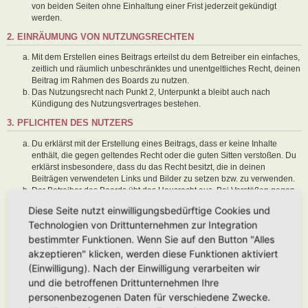
von beiden Seiten ohne Einhaltung einer Frist jederzeit gekündigt
werden.
2. EINRÄUMUNG VON NUTZUNGSRECHTEN
Mit dem Erstellen eines Beitrags erteilst du dem Betreiber ein einfaches,
zeitlich und räumlich unbeschränktes und unentgeltliches Recht, deinen
Beitrag im Rahmen des Boards zu nutzen.
Das Nutzungsrecht nach Punkt 2, Unterpunkt a bleibt auch nach
Kündigung des Nutzungsvertrages bestehen.
3. PFLICHTEN DES NUTZERS
Du erklärst mit der Erstellung eines Beitrags, dass er keine Inhalte
enthält, die gegen geltendes Recht oder die guten Sitten verstoßen. Du
erklärst insbesondere, dass du das Recht besitzt, die in deinen
Beiträgen verwendeten Links und Bilder zu setzen bzw. zu verwenden.
Der Betreiber des Boards übt das Hausrecht aus. Bei Verstößen gegen
diese Nutzungsbedingungen oder anderer im Board veröffentlichten
Diese Seite nutzt einwilligungsbedürftige Cookies und
Regeln kann der Betreiber dich nach Abmahnung zeitweise oder
Technologien von Drittunternehmen zur Integration
dauerhaft von der Nutzung dieses Boards ausschließen und dir ein
Hausverbot erteilen.
bestimmter Funktionen. Wenn Sie auf den Button "Alles
Du nimmst zur Kenntnis, dass der Betreiber keine Verantwortung für die
akzeptieren" klicken, werden diese Funktionen aktiviert
Inhalte von Beiträgen übernimmt, die er nicht selbst erstellt hat oder die
(Einwilligung). Nach der Einwilligung verarbeiten wir
er nicht zur Kenntnis genommen hat. Du gestattest dem Betreiber, dein
und die betroffenen Drittunternehmen Ihre
Benutzerkonto, Beiträge und Funktionen jederzeit zu löschen oder zu
sperren.
personenbezogenen Daten für verschiedene Zwecke.
Du gestattest dem Betreiber darüber hinaus, deine Beiträge