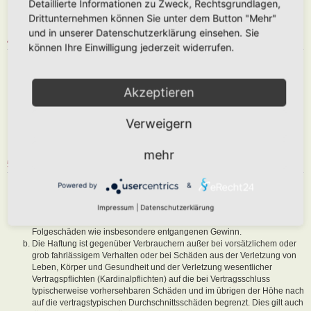
Detaillierte Informationen zu Zweck, Rechtsgrundlagen,
abzuändern, sofern sie gegen o. g. Regeln verstoßen oder geeignet
Drittunternehmen können Sie unter dem Button "Mehr"
sind, dem Betreiber oder einem Dritten Schaden zuzufügen.
und in unserer Datenschutzerklärung einsehen. Sie
4. GENERAL PUBLIC LICENSE
können Ihre Einwilligung jederzeit widerrufen.
Du nimmst zur Kenntnis, dass es sich bei phpBB um eine unter der „
GNU General Public License v2
“ (GPL) bereitgestellten Foren-Software
von phpBB Limited (
www.phpbb.com
) handelt; deutschsprachige
Akzeptieren
Informationen werden durch die deutschsprachige Community unter
www.phpbb.de
zur Verfügung gestellt. Beide haben keinen Einfluss auf
Verweigern
die Art und Weise, wie die Software verwendet wird. Sie können
insbesondere die Verwendung der Software für bestimmte Zwecke nicht
untersagen oder auf Inhalte fremder Foren Einfluss nehmen.
mehr
5. GEWÄHRLEISTUNG
Der Betreiber haftet mit Ausnahme der Verletzung von Leben, Körper
Powered by
&
und Gesundheit und der Verletzung wesentlicher Vertragspflichten
Impressum
|
Datenschutzerklärung
(Kardinalpflichten) nur für Schäden, die auf ein vorsätzliches oder grob
fahrlässiges Verhalten zurückzuführen sind. Dies gilt auch für mittelbare
Folgeschäden wie insbesondere entgangenen Gewinn.
Die Haftung ist gegenüber Verbrauchern außer bei vorsätzlichem oder
grob fahrlässigem Verhalten oder bei Schäden aus der Verletzung von
Leben, Körper und Gesundheit und der Verletzung wesentlicher
Vertragspflichten (Kardinalpflichten) auf die bei Vertragsschluss
typischerweise vorhersehbaren Schäden und im übrigen der Höhe nach
auf die vertragstypischen Durchschnittsschäden begrenzt. Dies gilt auch