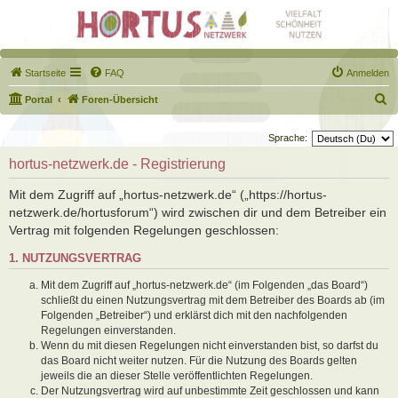
Startseite
FAQ
Anmelden
S
Portal
Foren-Übersicht
u
Sprache:
c
hortus-netzwerk.de - Registrierung
h
e
Mit dem Zugriff auf „hortus-netzwerk.de“ („https://hortus-
netzwerk.de/hortusforum“) wird zwischen dir und dem Betreiber ein
Vertrag mit folgenden Regelungen geschlossen:
1. NUTZUNGSVERTRAG
Mit dem Zugriff auf „hortus-netzwerk.de“ (im Folgenden „das Board“)
schließt du einen Nutzungsvertrag mit dem Betreiber des Boards ab (im
Folgenden „Betreiber“) und erklärst dich mit den nachfolgenden
Regelungen einverstanden.
Wenn du mit diesen Regelungen nicht einverstanden bist, so darfst du
das Board nicht weiter nutzen. Für die Nutzung des Boards gelten
jeweils die an dieser Stelle veröffentlichten Regelungen.
Der Nutzungsvertrag wird auf unbestimmte Zeit geschlossen und kann