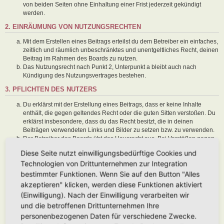
von beiden Seiten ohne Einhaltung einer Frist jederzeit gekündigt
werden.
2. EINRÄUMUNG VON NUTZUNGSRECHTEN
Mit dem Erstellen eines Beitrags erteilst du dem Betreiber ein einfaches,
zeitlich und räumlich unbeschränktes und unentgeltliches Recht, deinen
Beitrag im Rahmen des Boards zu nutzen.
Das Nutzungsrecht nach Punkt 2, Unterpunkt a bleibt auch nach
Kündigung des Nutzungsvertrages bestehen.
3. PFLICHTEN DES NUTZERS
Du erklärst mit der Erstellung eines Beitrags, dass er keine Inhalte
enthält, die gegen geltendes Recht oder die guten Sitten verstoßen. Du
erklärst insbesondere, dass du das Recht besitzt, die in deinen
Beiträgen verwendeten Links und Bilder zu setzen bzw. zu verwenden.
Der Betreiber des Boards übt das Hausrecht aus. Bei Verstößen gegen
diese Nutzungsbedingungen oder anderer im Board veröffentlichten
Diese Seite nutzt einwilligungsbedürftige Cookies und
Regeln kann der Betreiber dich nach Abmahnung zeitweise oder
Technologien von Drittunternehmen zur Integration
dauerhaft von der Nutzung dieses Boards ausschließen und dir ein
Hausverbot erteilen.
bestimmter Funktionen. Wenn Sie auf den Button "Alles
Du nimmst zur Kenntnis, dass der Betreiber keine Verantwortung für die
akzeptieren" klicken, werden diese Funktionen aktiviert
Inhalte von Beiträgen übernimmt, die er nicht selbst erstellt hat oder die
(Einwilligung). Nach der Einwilligung verarbeiten wir
er nicht zur Kenntnis genommen hat. Du gestattest dem Betreiber, dein
und die betroffenen Drittunternehmen Ihre
Benutzerkonto, Beiträge und Funktionen jederzeit zu löschen oder zu
sperren.
personenbezogenen Daten für verschiedene Zwecke.
Du gestattest dem Betreiber darüber hinaus, deine Beiträge