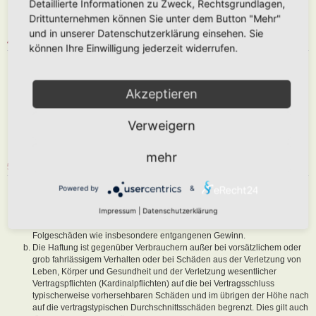
Detaillierte Informationen zu Zweck, Rechtsgrundlagen,
abzuändern, sofern sie gegen o. g. Regeln verstoßen oder geeignet
Drittunternehmen können Sie unter dem Button "Mehr"
sind, dem Betreiber oder einem Dritten Schaden zuzufügen.
und in unserer Datenschutzerklärung einsehen. Sie
4. GENERAL PUBLIC LICENSE
können Ihre Einwilligung jederzeit widerrufen.
Du nimmst zur Kenntnis, dass es sich bei phpBB um eine unter der „
GNU General Public License v2
“ (GPL) bereitgestellten Foren-Software
von phpBB Limited (
www.phpbb.com
) handelt; deutschsprachige
Akzeptieren
Informationen werden durch die deutschsprachige Community unter
www.phpbb.de
zur Verfügung gestellt. Beide haben keinen Einfluss auf
Verweigern
die Art und Weise, wie die Software verwendet wird. Sie können
insbesondere die Verwendung der Software für bestimmte Zwecke nicht
untersagen oder auf Inhalte fremder Foren Einfluss nehmen.
mehr
5. GEWÄHRLEISTUNG
Der Betreiber haftet mit Ausnahme der Verletzung von Leben, Körper
Powered by
&
und Gesundheit und der Verletzung wesentlicher Vertragspflichten
Impressum
|
Datenschutzerklärung
(Kardinalpflichten) nur für Schäden, die auf ein vorsätzliches oder grob
fahrlässiges Verhalten zurückzuführen sind. Dies gilt auch für mittelbare
Folgeschäden wie insbesondere entgangenen Gewinn.
Die Haftung ist gegenüber Verbrauchern außer bei vorsätzlichem oder
grob fahrlässigem Verhalten oder bei Schäden aus der Verletzung von
Leben, Körper und Gesundheit und der Verletzung wesentlicher
Vertragspflichten (Kardinalpflichten) auf die bei Vertragsschluss
typischerweise vorhersehbaren Schäden und im übrigen der Höhe nach
auf die vertragstypischen Durchschnittsschäden begrenzt. Dies gilt auch