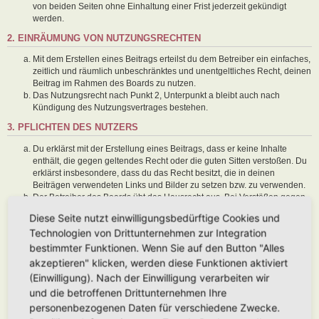
von beiden Seiten ohne Einhaltung einer Frist jederzeit gekündigt
werden.
2. EINRÄUMUNG VON NUTZUNGSRECHTEN
Mit dem Erstellen eines Beitrags erteilst du dem Betreiber ein einfaches,
zeitlich und räumlich unbeschränktes und unentgeltliches Recht, deinen
Beitrag im Rahmen des Boards zu nutzen.
Das Nutzungsrecht nach Punkt 2, Unterpunkt a bleibt auch nach
Kündigung des Nutzungsvertrages bestehen.
3. PFLICHTEN DES NUTZERS
Du erklärst mit der Erstellung eines Beitrags, dass er keine Inhalte
enthält, die gegen geltendes Recht oder die guten Sitten verstoßen. Du
erklärst insbesondere, dass du das Recht besitzt, die in deinen
Beiträgen verwendeten Links und Bilder zu setzen bzw. zu verwenden.
Der Betreiber des Boards übt das Hausrecht aus. Bei Verstößen gegen
diese Nutzungsbedingungen oder anderer im Board veröffentlichten
Diese Seite nutzt einwilligungsbedürftige Cookies und
Regeln kann der Betreiber dich nach Abmahnung zeitweise oder
Technologien von Drittunternehmen zur Integration
dauerhaft von der Nutzung dieses Boards ausschließen und dir ein
Hausverbot erteilen.
bestimmter Funktionen. Wenn Sie auf den Button "Alles
Du nimmst zur Kenntnis, dass der Betreiber keine Verantwortung für die
akzeptieren" klicken, werden diese Funktionen aktiviert
Inhalte von Beiträgen übernimmt, die er nicht selbst erstellt hat oder die
(Einwilligung). Nach der Einwilligung verarbeiten wir
er nicht zur Kenntnis genommen hat. Du gestattest dem Betreiber, dein
und die betroffenen Drittunternehmen Ihre
Benutzerkonto, Beiträge und Funktionen jederzeit zu löschen oder zu
sperren.
personenbezogenen Daten für verschiedene Zwecke.
Du gestattest dem Betreiber darüber hinaus, deine Beiträge