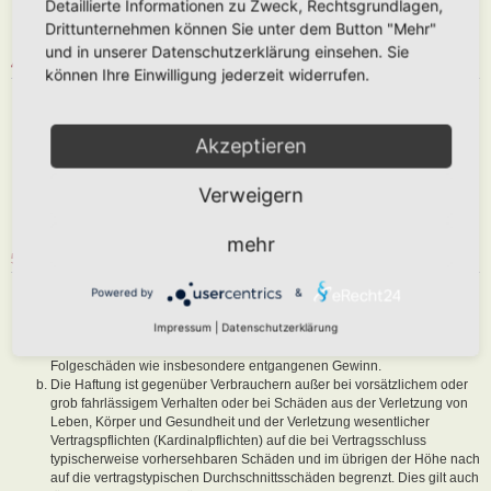
Detaillierte Informationen zu Zweck, Rechtsgrundlagen,
abzuändern, sofern sie gegen o. g. Regeln verstoßen oder geeignet
Drittunternehmen können Sie unter dem Button "Mehr"
sind, dem Betreiber oder einem Dritten Schaden zuzufügen.
und in unserer Datenschutzerklärung einsehen. Sie
4. GENERAL PUBLIC LICENSE
können Ihre Einwilligung jederzeit widerrufen.
Du nimmst zur Kenntnis, dass es sich bei phpBB um eine unter der „
GNU General Public License v2
“ (GPL) bereitgestellten Foren-Software
von phpBB Limited (
www.phpbb.com
) handelt; deutschsprachige
Akzeptieren
Informationen werden durch die deutschsprachige Community unter
www.phpbb.de
zur Verfügung gestellt. Beide haben keinen Einfluss auf
Verweigern
die Art und Weise, wie die Software verwendet wird. Sie können
insbesondere die Verwendung der Software für bestimmte Zwecke nicht
untersagen oder auf Inhalte fremder Foren Einfluss nehmen.
mehr
5. GEWÄHRLEISTUNG
Der Betreiber haftet mit Ausnahme der Verletzung von Leben, Körper
Powered by
&
und Gesundheit und der Verletzung wesentlicher Vertragspflichten
Impressum
|
Datenschutzerklärung
(Kardinalpflichten) nur für Schäden, die auf ein vorsätzliches oder grob
fahrlässiges Verhalten zurückzuführen sind. Dies gilt auch für mittelbare
Folgeschäden wie insbesondere entgangenen Gewinn.
Die Haftung ist gegenüber Verbrauchern außer bei vorsätzlichem oder
grob fahrlässigem Verhalten oder bei Schäden aus der Verletzung von
Leben, Körper und Gesundheit und der Verletzung wesentlicher
Vertragspflichten (Kardinalpflichten) auf die bei Vertragsschluss
typischerweise vorhersehbaren Schäden und im übrigen der Höhe nach
auf die vertragstypischen Durchschnittsschäden begrenzt. Dies gilt auch