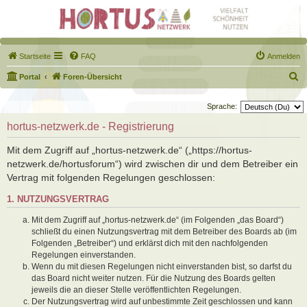
Startseite
FAQ
Anmelden
S
Portal
Foren-Übersicht
u
Sprache:
c
hortus-netzwerk.de - Registrierung
h
e
Mit dem Zugriff auf „hortus-netzwerk.de“ („https://hortus-
netzwerk.de/hortusforum“) wird zwischen dir und dem Betreiber ein
Vertrag mit folgenden Regelungen geschlossen:
1. NUTZUNGSVERTRAG
Mit dem Zugriff auf „hortus-netzwerk.de“ (im Folgenden „das Board“)
schließt du einen Nutzungsvertrag mit dem Betreiber des Boards ab (im
Folgenden „Betreiber“) und erklärst dich mit den nachfolgenden
Regelungen einverstanden.
Wenn du mit diesen Regelungen nicht einverstanden bist, so darfst du
das Board nicht weiter nutzen. Für die Nutzung des Boards gelten
jeweils die an dieser Stelle veröffentlichten Regelungen.
Der Nutzungsvertrag wird auf unbestimmte Zeit geschlossen und kann