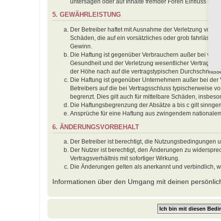
untersagen oder auf Inhalte fremder Foren Einfluss neh
5. GEWÄHRLEISTUNG
Der Betreiber haftet mit Ausnahme der Verletzung von Le
Schäden, die auf ein vorsätzliches oder grob fahrlässig
Gewinn.
Die Haftung ist gegenüber Verbrauchern außer bei vors
Gesundheit und der Verletzung wesentlicher Vertragspfl
der Höhe nach auf die vertragstypischen Durchschnitts
Die Haftung ist gegenüber Unternehmern außer bei der 
Betreibers auf die bei Vertragsschluss typischerweise
begrenzt. Dies gilt auch für mittelbare Schäden, insbe
Die Haftungsbegrenzung der Absätze a bis c gilt sinnge
Ansprüche für eine Haftung aus zwingendem nationalem
6. ÄNDERUNGSVORBEHALT
Der Betreiber ist berechtigt, die Nutzungsbedingungen 
Der Nutzer ist berechtigt, den Änderungen zu widerspr
Vertragsverhältnis mit sofortiger Wirkung.
Die Änderungen gelten als anerkannt und verbindlich, 
Informationen über den Umgang mit deinen persönlich