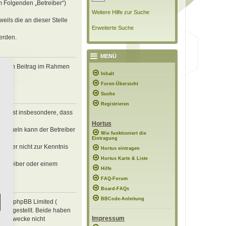
m Folgenden „Betreiber“)
Weitere Hilfe zur Suche
eils die an dieser Stelle
Erweiterte Suche
erden.
MENÜ
, deinen Beitrag im Rahmen
Inhalt
Foren-Übersicht
Suche
Registrieren
erklärst insbesondere, dass
Hortus
n Regeln kann der Betreiber
Wie funktioniert die
Eintragung
 die er nicht zur Kenntnis
Hortus eintragen
Hortus Karte & Liste
 Betreiber oder einem
Hilfe
FAQ-Forum
Board-FAQs
BBCode-Anleitung
e von phpBB Limited (
ung gestellt. Beide haben
Impressum
mte Zwecke nicht