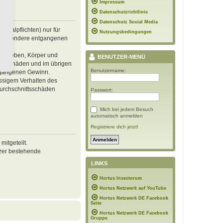
Impressum
Datenschutzrichtlinie
Datenschutz Social Media
inalpflichten) nur für
Nutzungsbedingungen
 insbesondere entgangenen
von Leben, Körper und
BENUTZER-MENÜ
ren Schäden und im übrigen
Benutzername:
ntgangenen Gewinn.
ässigem Verhalten des
Durchschnittsschäden
Passwort:
Mich bei jedem Besuch
automatisch anmelden
Registriere dich jetzt!
itgeteilt.
tzer bestehende
LINKS
Hortus Insectorum
Hortus Netzwerk auf YouTube
Hortus Netzwerk DE Facebook
Seite
Hortus Netzwerk DE Facebook
Gruppe