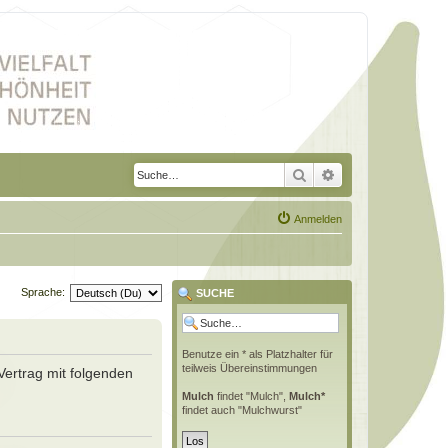
Suche
Erweiterte Suche
Anmelden
Sprache:
SUCHE
Benutze ein * als Platzhalter für
teilweis Übereinstimmungen
Vertrag mit folgenden
Mulch
findet "Mulch",
Mulch*
findet auch "Mulchwurst"