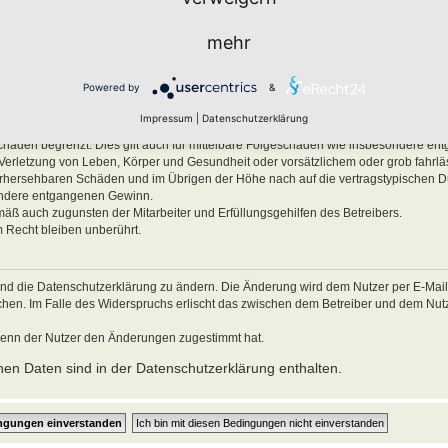
men.
mehr
ben, Körper und Gesundheit und der Verletzung wesentlicher Vertragspflichten (Kard
es Verhalten zurückzuführen sind. Dies gilt auch für mittelbare Folgeschäden wie
Powered by
&
ätzlichem oder grob fahrlässigem Verhalten oder bei Schäden aus der Verletzung 
Impressum
|
Datenschutzerklärung
ichten (Kardinalpflichten) auf die bei Vertragsschluss typischerweise vorhersehba
schäden begrenzt. Dies gilt auch für mittelbare Folgeschäden wie insbesondere e
Verletzung von Leben, Körper und Gesundheit oder vorsätzlichem oder grob fahrl
 vorhersehbaren Schäden und im Übrigen der Höhe nach auf die vertragstypischen 
sondere entgangenen Gewinn.
mäß auch zugunsten der Mitarbeiter und Erfüllungsgehilfen des Betreibers.
 Recht bleiben unberührt.
und die Datenschutzerklärung zu ändern. Die Änderung wird dem Nutzer per E-Mail m
echen. Im Falle des Widerspruchs erlischt das zwischen dem Betreiber und dem Nu
wenn der Nutzer den Änderungen zugestimmt hat.
en Daten sind in der Datenschutzerklärung enthalten.