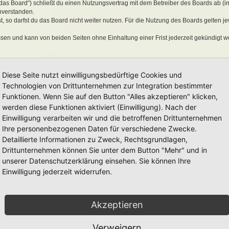
„das Board“) schließt du einen Nutzungsvertrag mit dem Betreiber des Boards ab (i
nverstanden.
 so darfst du das Board nicht weiter nutzen. Für die Nutzung des Boards gelten jew
sen und kann von beiden Seiten ohne Einhaltung einer Frist jederzeit gekündigt w
ber ein einfaches, zeitlich und räumlich unbeschränktes und unentgeltliches Recht
Diese Seite nutzt einwilligungsbedürftige Cookies und
auch nach Kündigung des Nutzungsvertrages bestehen.
Technologien von Drittunternehmen zur Integration bestimmter
Funktionen. Wenn Sie auf den Button "Alles akzeptieren" klicken,
werden diese Funktionen aktiviert (Einwilligung). Nach der
eine Inhalte enthält, die gegen geltendes Recht oder die guten Sitten verstoßen. Du 
Einwilligung verarbeiten wir und die betroffenen Drittunternehmen
en Links und Bilder zu setzen bzw. zu verwenden.
Ihre personenbezogenen Daten für verschiedene Zwecke.
erstößen gegen diese Nutzungsbedingungen oder anderer im Board veröffentlichte
Detaillierte Informationen zu Zweck, Rechtsgrundlagen,
Nutzung dieses Boards ausschließen und dir ein Hausverbot erteilen.
rtung für die Inhalte von Beiträgen übernimmt, die er nicht selbst erstellt hat oder
Drittunternehmen können Sie unter dem Button "Mehr" und in
erkonto, Beiträge und Funktionen jederzeit zu löschen oder zu sperren.
unserer Datenschutzerklärung einsehen. Sie können Ihre
räge abzuändern, sofern sie gegen o. g. Regeln verstoßen oder geeignet sind, dem
Einwilligung jederzeit widerrufen.
Akzeptieren
 unter der „
GNU General Public License v2
“ (GPL) bereitgestellten Foren-Softwar
onen werden durch die deutschsprachige Community unter
www.phpbb.de
zur Verfüg
e verwendet wird. Sie können insbesondere die Verwendung der Software für bestim
Verweigern