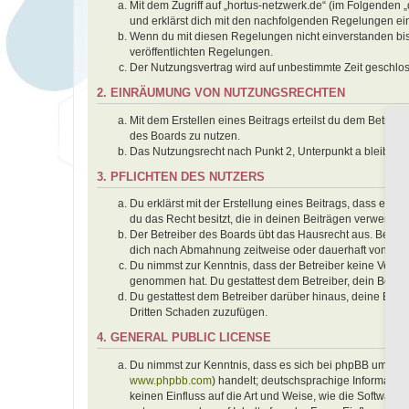
Mit dem Zugriff auf „hortus-netzwerk.de“ (im Folgenden 
und erklärst dich mit den nachfolgenden Regelungen ei
Wenn du mit diesen Regelungen nicht einverstanden bist,
veröffentlichten Regelungen.
Der Nutzungsvertrag wird auf unbestimmte Zeit geschlos
2. EINRÄUMUNG VON NUTZUNGSRECHTEN
Mit dem Erstellen eines Beitrags erteilst du dem Betrei
des Boards zu nutzen.
Das Nutzungsrecht nach Punkt 2, Unterpunkt a bleibt 
3. PFLICHTEN DES NUTZERS
Du erklärst mit der Erstellung eines Beitrags, dass er k
du das Recht besitzt, die in deinen Beiträgen verwendet
Der Betreiber des Boards übt das Hausrecht aus. Bei V
dich nach Abmahnung zeitweise oder dauerhaft von der 
Du nimmst zur Kenntnis, dass der Betreiber keine Verantwo
genommen hat. Du gestattest dem Betreiber, dein Benutz
Du gestattest dem Betreiber darüber hinaus, deine Beit
Dritten Schaden zuzufügen.
4. GENERAL PUBLIC LICENSE
Du nimmst zur Kenntnis, dass es sich bei phpBB um eine
www.phpbb.com
) handelt; deutschsprachige Informati
keinen Einfluss auf die Art und Weise, wie die Softwar