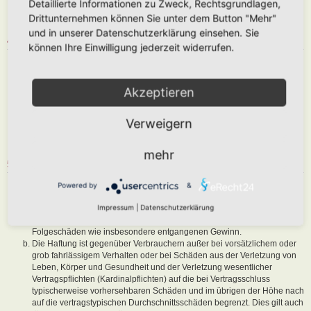
Detaillierte Informationen zu Zweck, Rechtsgrundlagen,
abzuändern, sofern sie gegen o. g. Regeln verstoßen oder geeignet
Drittunternehmen können Sie unter dem Button "Mehr"
sind, dem Betreiber oder einem Dritten Schaden zuzufügen.
und in unserer Datenschutzerklärung einsehen. Sie
4. GENERAL PUBLIC LICENSE
können Ihre Einwilligung jederzeit widerrufen.
Du nimmst zur Kenntnis, dass es sich bei phpBB um eine unter der „
GNU General Public License v2
“ (GPL) bereitgestellten Foren-Software
von phpBB Limited (
www.phpbb.com
) handelt; deutschsprachige
Akzeptieren
Informationen werden durch die deutschsprachige Community unter
www.phpbb.de
zur Verfügung gestellt. Beide haben keinen Einfluss auf
Verweigern
die Art und Weise, wie die Software verwendet wird. Sie können
insbesondere die Verwendung der Software für bestimmte Zwecke nicht
untersagen oder auf Inhalte fremder Foren Einfluss nehmen.
mehr
5. GEWÄHRLEISTUNG
Der Betreiber haftet mit Ausnahme der Verletzung von Leben, Körper
Powered by
&
und Gesundheit und der Verletzung wesentlicher Vertragspflichten
Impressum
|
Datenschutzerklärung
(Kardinalpflichten) nur für Schäden, die auf ein vorsätzliches oder grob
fahrlässiges Verhalten zurückzuführen sind. Dies gilt auch für mittelbare
Folgeschäden wie insbesondere entgangenen Gewinn.
Die Haftung ist gegenüber Verbrauchern außer bei vorsätzlichem oder
grob fahrlässigem Verhalten oder bei Schäden aus der Verletzung von
Leben, Körper und Gesundheit und der Verletzung wesentlicher
Vertragspflichten (Kardinalpflichten) auf die bei Vertragsschluss
typischerweise vorhersehbaren Schäden und im übrigen der Höhe nach
auf die vertragstypischen Durchschnittsschäden begrenzt. Dies gilt auch