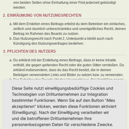
von beiden Seiten ohne Einhaltung einer Frist jederzeit gekündigt
werden.
2. EINRÄUMUNG VON NUTZUNGSRECHTEN
Mit dem Erstellen eines Beitrags erteilst du dem Betreiber ein einfaches,
zeitlich und räumlich unbeschränktes und unentgeltliches Recht, deinen
Beitrag im Rahmen des Boards zu nutzen.
Das Nutzungsrecht nach Punkt 2, Unterpunkt a bleibt auch nach
Kündigung des Nutzungsvertrages bestehen.
3. PFLICHTEN DES NUTZERS
Du erklärst mit der Erstellung eines Beitrags, dass er keine Inhalte
enthält, die gegen geltendes Recht oder die guten Sitten verstoßen. Du
erklärst insbesondere, dass du das Recht besitzt, die in deinen
Beiträgen verwendeten Links und Bilder zu setzen bzw. zu verwenden.
Der Betreiber des Boards übt das Hausrecht aus. Bei Verstößen gegen
diese Nutzungsbedingungen oder anderer im Board veröffentlichten
Diese Seite nutzt einwilligungsbedürftige Cookies und
Regeln kann der Betreiber dich nach Abmahnung zeitweise oder
Technologien von Drittunternehmen zur Integration
dauerhaft von der Nutzung dieses Boards ausschließen und dir ein
Hausverbot erteilen.
bestimmter Funktionen. Wenn Sie auf den Button "Alles
Du nimmst zur Kenntnis, dass der Betreiber keine Verantwortung für die
akzeptieren" klicken, werden diese Funktionen aktiviert
Inhalte von Beiträgen übernimmt, die er nicht selbst erstellt hat oder die
(Einwilligung). Nach der Einwilligung verarbeiten wir
er nicht zur Kenntnis genommen hat. Du gestattest dem Betreiber, dein
und die betroffenen Drittunternehmen Ihre
Benutzerkonto, Beiträge und Funktionen jederzeit zu löschen oder zu
sperren.
personenbezogenen Daten für verschiedene Zwecke.
Du gestattest dem Betreiber darüber hinaus, deine Beiträge