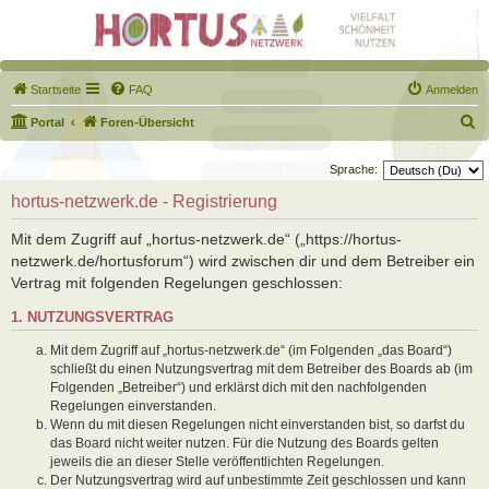
Startseite
FAQ
Anmelden
S
Portal
Foren-Übersicht
u
Sprache:
c
hortus-netzwerk.de - Registrierung
h
e
Mit dem Zugriff auf „hortus-netzwerk.de“ („https://hortus-
netzwerk.de/hortusforum“) wird zwischen dir und dem Betreiber ein
Vertrag mit folgenden Regelungen geschlossen:
1. NUTZUNGSVERTRAG
Mit dem Zugriff auf „hortus-netzwerk.de“ (im Folgenden „das Board“)
schließt du einen Nutzungsvertrag mit dem Betreiber des Boards ab (im
Folgenden „Betreiber“) und erklärst dich mit den nachfolgenden
Regelungen einverstanden.
Wenn du mit diesen Regelungen nicht einverstanden bist, so darfst du
das Board nicht weiter nutzen. Für die Nutzung des Boards gelten
jeweils die an dieser Stelle veröffentlichten Regelungen.
Der Nutzungsvertrag wird auf unbestimmte Zeit geschlossen und kann