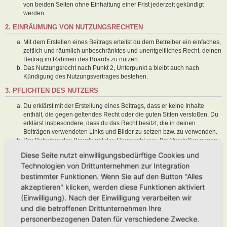
von beiden Seiten ohne Einhaltung einer Frist jederzeit gekündigt
werden.
2. EINRÄUMUNG VON NUTZUNGSRECHTEN
Mit dem Erstellen eines Beitrags erteilst du dem Betreiber ein einfaches,
zeitlich und räumlich unbeschränktes und unentgeltliches Recht, deinen
Beitrag im Rahmen des Boards zu nutzen.
Das Nutzungsrecht nach Punkt 2, Unterpunkt a bleibt auch nach
Kündigung des Nutzungsvertrages bestehen.
3. PFLICHTEN DES NUTZERS
Du erklärst mit der Erstellung eines Beitrags, dass er keine Inhalte
enthält, die gegen geltendes Recht oder die guten Sitten verstoßen. Du
erklärst insbesondere, dass du das Recht besitzt, die in deinen
Beiträgen verwendeten Links und Bilder zu setzen bzw. zu verwenden.
Der Betreiber des Boards übt das Hausrecht aus. Bei Verstößen gegen
diese Nutzungsbedingungen oder anderer im Board veröffentlichten
Diese Seite nutzt einwilligungsbedürftige Cookies und
Regeln kann der Betreiber dich nach Abmahnung zeitweise oder
Technologien von Drittunternehmen zur Integration
dauerhaft von der Nutzung dieses Boards ausschließen und dir ein
Hausverbot erteilen.
bestimmter Funktionen. Wenn Sie auf den Button "Alles
Du nimmst zur Kenntnis, dass der Betreiber keine Verantwortung für die
akzeptieren" klicken, werden diese Funktionen aktiviert
Inhalte von Beiträgen übernimmt, die er nicht selbst erstellt hat oder die
(Einwilligung). Nach der Einwilligung verarbeiten wir
er nicht zur Kenntnis genommen hat. Du gestattest dem Betreiber, dein
und die betroffenen Drittunternehmen Ihre
Benutzerkonto, Beiträge und Funktionen jederzeit zu löschen oder zu
sperren.
personenbezogenen Daten für verschiedene Zwecke.
Du gestattest dem Betreiber darüber hinaus, deine Beiträge