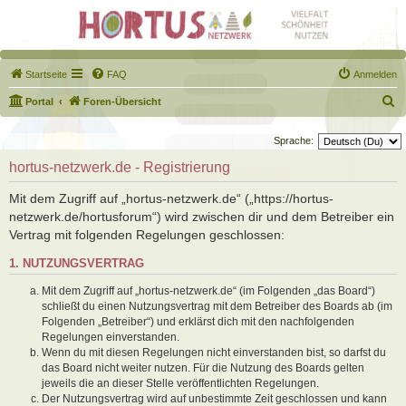
Startseite
FAQ
Anmelden
S
Portal
Foren-Übersicht
u
Sprache:
c
hortus-netzwerk.de - Registrierung
h
e
Mit dem Zugriff auf „hortus-netzwerk.de“ („https://hortus-
netzwerk.de/hortusforum“) wird zwischen dir und dem Betreiber ein
Vertrag mit folgenden Regelungen geschlossen:
1. NUTZUNGSVERTRAG
Mit dem Zugriff auf „hortus-netzwerk.de“ (im Folgenden „das Board“)
schließt du einen Nutzungsvertrag mit dem Betreiber des Boards ab (im
Folgenden „Betreiber“) und erklärst dich mit den nachfolgenden
Regelungen einverstanden.
Wenn du mit diesen Regelungen nicht einverstanden bist, so darfst du
das Board nicht weiter nutzen. Für die Nutzung des Boards gelten
jeweils die an dieser Stelle veröffentlichten Regelungen.
Der Nutzungsvertrag wird auf unbestimmte Zeit geschlossen und kann