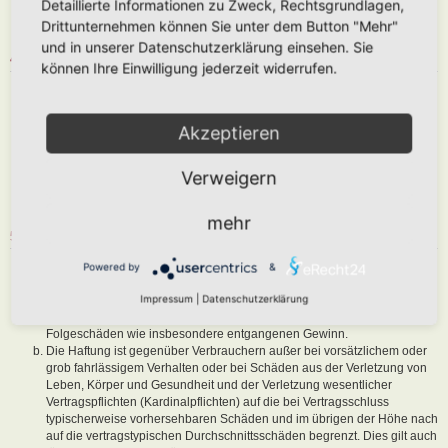
Detaillierte Informationen zu Zweck, Rechtsgrundlagen,
abzuändern, sofern sie gegen o. g. Regeln verstoßen oder geeignet
Drittunternehmen können Sie unter dem Button "Mehr"
sind, dem Betreiber oder einem Dritten Schaden zuzufügen.
und in unserer Datenschutzerklärung einsehen. Sie
4. GENERAL PUBLIC LICENSE
können Ihre Einwilligung jederzeit widerrufen.
Du nimmst zur Kenntnis, dass es sich bei phpBB um eine unter der „
GNU General Public License v2
“ (GPL) bereitgestellten Foren-Software
von phpBB Limited (
www.phpbb.com
) handelt; deutschsprachige
Akzeptieren
Informationen werden durch die deutschsprachige Community unter
www.phpbb.de
zur Verfügung gestellt. Beide haben keinen Einfluss auf
Verweigern
die Art und Weise, wie die Software verwendet wird. Sie können
insbesondere die Verwendung der Software für bestimmte Zwecke nicht
untersagen oder auf Inhalte fremder Foren Einfluss nehmen.
mehr
5. GEWÄHRLEISTUNG
Der Betreiber haftet mit Ausnahme der Verletzung von Leben, Körper
Powered by
&
und Gesundheit und der Verletzung wesentlicher Vertragspflichten
Impressum
|
Datenschutzerklärung
(Kardinalpflichten) nur für Schäden, die auf ein vorsätzliches oder grob
fahrlässiges Verhalten zurückzuführen sind. Dies gilt auch für mittelbare
Folgeschäden wie insbesondere entgangenen Gewinn.
Die Haftung ist gegenüber Verbrauchern außer bei vorsätzlichem oder
grob fahrlässigem Verhalten oder bei Schäden aus der Verletzung von
Leben, Körper und Gesundheit und der Verletzung wesentlicher
Vertragspflichten (Kardinalpflichten) auf die bei Vertragsschluss
typischerweise vorhersehbaren Schäden und im übrigen der Höhe nach
auf die vertragstypischen Durchschnittsschäden begrenzt. Dies gilt auch