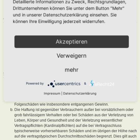
Detaillierte Informationen zu Zweck, Rechtsgrundlagen,
abzuändern, sofern sie gegen o. g. Regeln verstoßen oder geeignet
Drittunternehmen können Sie unter dem Button "Mehr"
sind, dem Betreiber oder einem Dritten Schaden zuzufügen.
und in unserer Datenschutzerklärung einsehen. Sie
4. GENERAL PUBLIC LICENSE
können Ihre Einwilligung jederzeit widerrufen.
Du nimmst zur Kenntnis, dass es sich bei phpBB um eine unter der „
GNU General Public License v2
“ (GPL) bereitgestellten Foren-Software
von phpBB Limited (
www.phpbb.com
) handelt; deutschsprachige
Akzeptieren
Informationen werden durch die deutschsprachige Community unter
www.phpbb.de
zur Verfügung gestellt. Beide haben keinen Einfluss auf
Verweigern
die Art und Weise, wie die Software verwendet wird. Sie können
insbesondere die Verwendung der Software für bestimmte Zwecke nicht
untersagen oder auf Inhalte fremder Foren Einfluss nehmen.
mehr
5. GEWÄHRLEISTUNG
Der Betreiber haftet mit Ausnahme der Verletzung von Leben, Körper
Powered by
&
und Gesundheit und der Verletzung wesentlicher Vertragspflichten
Impressum
|
Datenschutzerklärung
(Kardinalpflichten) nur für Schäden, die auf ein vorsätzliches oder grob
fahrlässiges Verhalten zurückzuführen sind. Dies gilt auch für mittelbare
Folgeschäden wie insbesondere entgangenen Gewinn.
Die Haftung ist gegenüber Verbrauchern außer bei vorsätzlichem oder
grob fahrlässigem Verhalten oder bei Schäden aus der Verletzung von
Leben, Körper und Gesundheit und der Verletzung wesentlicher
Vertragspflichten (Kardinalpflichten) auf die bei Vertragsschluss
typischerweise vorhersehbaren Schäden und im übrigen der Höhe nach
auf die vertragstypischen Durchschnittsschäden begrenzt. Dies gilt auch