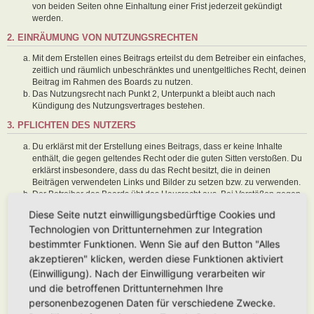
von beiden Seiten ohne Einhaltung einer Frist jederzeit gekündigt
werden.
2. EINRÄUMUNG VON NUTZUNGSRECHTEN
Mit dem Erstellen eines Beitrags erteilst du dem Betreiber ein einfaches,
zeitlich und räumlich unbeschränktes und unentgeltliches Recht, deinen
Beitrag im Rahmen des Boards zu nutzen.
Das Nutzungsrecht nach Punkt 2, Unterpunkt a bleibt auch nach
Kündigung des Nutzungsvertrages bestehen.
3. PFLICHTEN DES NUTZERS
Du erklärst mit der Erstellung eines Beitrags, dass er keine Inhalte
enthält, die gegen geltendes Recht oder die guten Sitten verstoßen. Du
erklärst insbesondere, dass du das Recht besitzt, die in deinen
Beiträgen verwendeten Links und Bilder zu setzen bzw. zu verwenden.
Der Betreiber des Boards übt das Hausrecht aus. Bei Verstößen gegen
diese Nutzungsbedingungen oder anderer im Board veröffentlichten
Diese Seite nutzt einwilligungsbedürftige Cookies und
Regeln kann der Betreiber dich nach Abmahnung zeitweise oder
Technologien von Drittunternehmen zur Integration
dauerhaft von der Nutzung dieses Boards ausschließen und dir ein
Hausverbot erteilen.
bestimmter Funktionen. Wenn Sie auf den Button "Alles
Du nimmst zur Kenntnis, dass der Betreiber keine Verantwortung für die
akzeptieren" klicken, werden diese Funktionen aktiviert
Inhalte von Beiträgen übernimmt, die er nicht selbst erstellt hat oder die
(Einwilligung). Nach der Einwilligung verarbeiten wir
er nicht zur Kenntnis genommen hat. Du gestattest dem Betreiber, dein
und die betroffenen Drittunternehmen Ihre
Benutzerkonto, Beiträge und Funktionen jederzeit zu löschen oder zu
sperren.
personenbezogenen Daten für verschiedene Zwecke.
Du gestattest dem Betreiber darüber hinaus, deine Beiträge