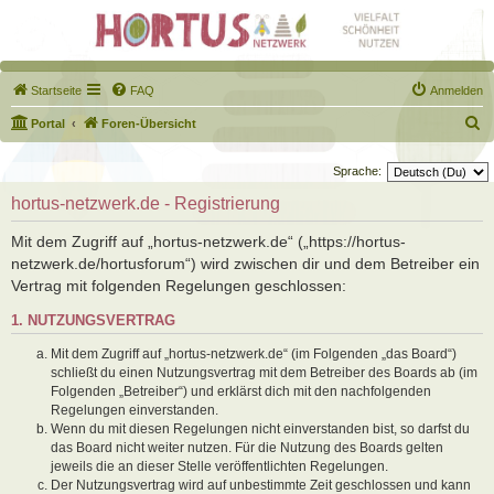
Startseite
FAQ
Anmelden
S
Portal
Foren-Übersicht
u
Sprache:
c
hortus-netzwerk.de - Registrierung
h
e
Mit dem Zugriff auf „hortus-netzwerk.de“ („https://hortus-
netzwerk.de/hortusforum“) wird zwischen dir und dem Betreiber ein
Vertrag mit folgenden Regelungen geschlossen:
1. NUTZUNGSVERTRAG
Mit dem Zugriff auf „hortus-netzwerk.de“ (im Folgenden „das Board“)
schließt du einen Nutzungsvertrag mit dem Betreiber des Boards ab (im
Folgenden „Betreiber“) und erklärst dich mit den nachfolgenden
Regelungen einverstanden.
Wenn du mit diesen Regelungen nicht einverstanden bist, so darfst du
das Board nicht weiter nutzen. Für die Nutzung des Boards gelten
jeweils die an dieser Stelle veröffentlichten Regelungen.
Der Nutzungsvertrag wird auf unbestimmte Zeit geschlossen und kann