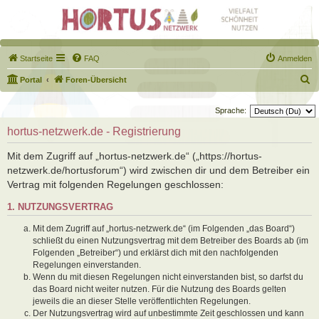
Startseite
FAQ
Anmelden
S
Portal
Foren-Übersicht
u
Sprache:
c
hortus-netzwerk.de - Registrierung
h
e
Mit dem Zugriff auf „hortus-netzwerk.de“ („https://hortus-
netzwerk.de/hortusforum“) wird zwischen dir und dem Betreiber ein
Vertrag mit folgenden Regelungen geschlossen:
1. NUTZUNGSVERTRAG
Mit dem Zugriff auf „hortus-netzwerk.de“ (im Folgenden „das Board“)
schließt du einen Nutzungsvertrag mit dem Betreiber des Boards ab (im
Folgenden „Betreiber“) und erklärst dich mit den nachfolgenden
Regelungen einverstanden.
Wenn du mit diesen Regelungen nicht einverstanden bist, so darfst du
das Board nicht weiter nutzen. Für die Nutzung des Boards gelten
jeweils die an dieser Stelle veröffentlichten Regelungen.
Der Nutzungsvertrag wird auf unbestimmte Zeit geschlossen und kann