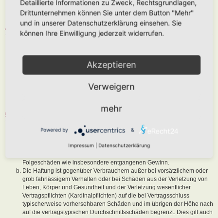
Detaillierte Informationen zu Zweck, Rechtsgrundlagen,
abzuändern, sofern sie gegen o. g. Regeln verstoßen oder geeignet
Drittunternehmen können Sie unter dem Button "Mehr"
sind, dem Betreiber oder einem Dritten Schaden zuzufügen.
und in unserer Datenschutzerklärung einsehen. Sie
4. GENERAL PUBLIC LICENSE
können Ihre Einwilligung jederzeit widerrufen.
Du nimmst zur Kenntnis, dass es sich bei phpBB um eine unter der „
GNU General Public License v2
“ (GPL) bereitgestellten Foren-Software
von phpBB Limited (
www.phpbb.com
) handelt; deutschsprachige
Akzeptieren
Informationen werden durch die deutschsprachige Community unter
www.phpbb.de
zur Verfügung gestellt. Beide haben keinen Einfluss auf
Verweigern
die Art und Weise, wie die Software verwendet wird. Sie können
insbesondere die Verwendung der Software für bestimmte Zwecke nicht
untersagen oder auf Inhalte fremder Foren Einfluss nehmen.
mehr
5. GEWÄHRLEISTUNG
Der Betreiber haftet mit Ausnahme der Verletzung von Leben, Körper
Powered by
&
und Gesundheit und der Verletzung wesentlicher Vertragspflichten
Impressum
|
Datenschutzerklärung
(Kardinalpflichten) nur für Schäden, die auf ein vorsätzliches oder grob
fahrlässiges Verhalten zurückzuführen sind. Dies gilt auch für mittelbare
Folgeschäden wie insbesondere entgangenen Gewinn.
Die Haftung ist gegenüber Verbrauchern außer bei vorsätzlichem oder
grob fahrlässigem Verhalten oder bei Schäden aus der Verletzung von
Leben, Körper und Gesundheit und der Verletzung wesentlicher
Vertragspflichten (Kardinalpflichten) auf die bei Vertragsschluss
typischerweise vorhersehbaren Schäden und im übrigen der Höhe nach
auf die vertragstypischen Durchschnittsschäden begrenzt. Dies gilt auch