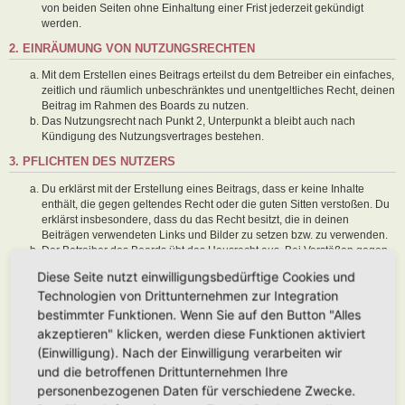
von beiden Seiten ohne Einhaltung einer Frist jederzeit gekündigt
werden.
2. EINRÄUMUNG VON NUTZUNGSRECHTEN
Mit dem Erstellen eines Beitrags erteilst du dem Betreiber ein einfaches,
zeitlich und räumlich unbeschränktes und unentgeltliches Recht, deinen
Beitrag im Rahmen des Boards zu nutzen.
Das Nutzungsrecht nach Punkt 2, Unterpunkt a bleibt auch nach
Kündigung des Nutzungsvertrages bestehen.
3. PFLICHTEN DES NUTZERS
Du erklärst mit der Erstellung eines Beitrags, dass er keine Inhalte
enthält, die gegen geltendes Recht oder die guten Sitten verstoßen. Du
erklärst insbesondere, dass du das Recht besitzt, die in deinen
Beiträgen verwendeten Links und Bilder zu setzen bzw. zu verwenden.
Der Betreiber des Boards übt das Hausrecht aus. Bei Verstößen gegen
diese Nutzungsbedingungen oder anderer im Board veröffentlichten
Diese Seite nutzt einwilligungsbedürftige Cookies und
Regeln kann der Betreiber dich nach Abmahnung zeitweise oder
Technologien von Drittunternehmen zur Integration
dauerhaft von der Nutzung dieses Boards ausschließen und dir ein
Hausverbot erteilen.
bestimmter Funktionen. Wenn Sie auf den Button "Alles
Du nimmst zur Kenntnis, dass der Betreiber keine Verantwortung für die
akzeptieren" klicken, werden diese Funktionen aktiviert
Inhalte von Beiträgen übernimmt, die er nicht selbst erstellt hat oder die
(Einwilligung). Nach der Einwilligung verarbeiten wir
er nicht zur Kenntnis genommen hat. Du gestattest dem Betreiber, dein
und die betroffenen Drittunternehmen Ihre
Benutzerkonto, Beiträge und Funktionen jederzeit zu löschen oder zu
sperren.
personenbezogenen Daten für verschiedene Zwecke.
Du gestattest dem Betreiber darüber hinaus, deine Beiträge