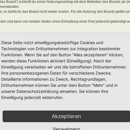
„das Board“) schließt du einen Nutzungsvertrag mit dem Betreiber des Boards ab (i
nverstanden.
 so darfst du das Board nicht weiter nutzen. Für die Nutzung des Boards gelten jew
sen und kann von beiden Seiten ohne Einhaltung einer Frist jederzeit gekündigt w
ber ein einfaches, zeitlich und räumlich unbeschränktes und unentgeltliches Recht
Diese Seite nutzt einwilligungsbedürftige Cookies und
auch nach Kündigung des Nutzungsvertrages bestehen.
Technologien von Drittunternehmen zur Integration bestimmter
Funktionen. Wenn Sie auf den Button "Alles akzeptieren" klicken,
werden diese Funktionen aktiviert (Einwilligung). Nach der
eine Inhalte enthält, die gegen geltendes Recht oder die guten Sitten verstoßen. Du 
Einwilligung verarbeiten wir und die betroffenen Drittunternehmen
en Links und Bilder zu setzen bzw. zu verwenden.
Ihre personenbezogenen Daten für verschiedene Zwecke.
erstößen gegen diese Nutzungsbedingungen oder anderer im Board veröffentlichte
Detaillierte Informationen zu Zweck, Rechtsgrundlagen,
Nutzung dieses Boards ausschließen und dir ein Hausverbot erteilen.
rtung für die Inhalte von Beiträgen übernimmt, die er nicht selbst erstellt hat oder
Drittunternehmen können Sie unter dem Button "Mehr" und in
erkonto, Beiträge und Funktionen jederzeit zu löschen oder zu sperren.
unserer Datenschutzerklärung einsehen. Sie können Ihre
räge abzuändern, sofern sie gegen o. g. Regeln verstoßen oder geeignet sind, dem
Einwilligung jederzeit widerrufen.
Akzeptieren
 unter der „
GNU General Public License v2
“ (GPL) bereitgestellten Foren-Softwar
onen werden durch die deutschsprachige Community unter
www.phpbb.de
zur Verfüg
e verwendet wird. Sie können insbesondere die Verwendung der Software für bestim
Verweigern