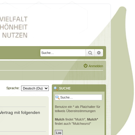
Suche
Erweiterte Suche
Anmelden
Sprache:
SUCHE
Benutze ein * als Platzhalter für
teilweis Übereinstimmungen
Vertrag mit folgenden
Mulch
findet "Mulch",
Mulch*
findet auch "Mulchwurst"