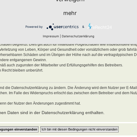
men.
mehr
ben, Körper und Gesundheit und der Verletzung wesentlicher Vertragspflichten (Kard
es Verhalten zurückzuführen sind. Dies gilt auch für mittelbare Folgeschäden wie
Powered by
&
ätzlichem oder grob fahrlässigem Verhalten oder bei Schäden aus der Verletzung 
Impressum
|
Datenschutzerklärung
ichten (Kardinalpflichten) auf die bei Vertragsschluss typischerweise vorhersehba
schäden begrenzt. Dies gilt auch für mittelbare Folgeschäden wie insbesondere e
Verletzung von Leben, Körper und Gesundheit oder vorsätzlichem oder grob fahrl
 vorhersehbaren Schäden und im Übrigen der Höhe nach auf die vertragstypischen 
sondere entgangenen Gewinn.
mäß auch zugunsten der Mitarbeiter und Erfüllungsgehilfen des Betreibers.
 Recht bleiben unberührt.
und die Datenschutzerklärung zu ändern. Die Änderung wird dem Nutzer per E-Mail m
echen. Im Falle des Widerspruchs erlischt das zwischen dem Betreiber und dem Nu
wenn der Nutzer den Änderungen zugestimmt hat.
en Daten sind in der Datenschutzerklärung enthalten.