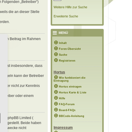
m Folgenden „Betreiber“)
Weitere Hilfe zur Suche
eils die an dieser Stelle
Erweiterte Suche
erden.
MENÜ
, deinen Beitrag im Rahmen
Inhalt
Foren-Übersicht
Suche
Registrieren
erklärst insbesondere, dass
Hortus
n Regeln kann der Betreiber
Wie funktioniert die
Eintragung
 die er nicht zur Kenntnis
Hortus eintragen
Hortus Karte & Liste
 Betreiber oder einem
Hilfe
FAQ-Forum
Board-FAQs
BBCode-Anleitung
e von phpBB Limited (
ung gestellt. Beide haben
Impressum
mte Zwecke nicht