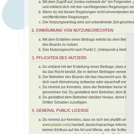
Mit dem Zugriff auf „hortus-netzwerk.de“ (im Folgenden 
und erklärst dich mit den nachfolgenden Regelungen ei
Wenn du mit diesen Regelungen nicht einverstanden bist,
veröffentlichten Regelungen.
Der Nutzungsvertrag wird auf unbestimmte Zeit geschlos
2. EINRÄUMUNG VON NUTZUNGSRECHTEN
Mit dem Erstellen eines Beitrags erteilst du dem Betrei
des Boards zu nutzen.
Das Nutzungsrecht nach Punkt 2, Unterpunkt a bleibt 
3. PFLICHTEN DES NUTZERS
Du erklärst mit der Erstellung eines Beitrags, dass er k
du das Recht besitzt, die in deinen Beiträgen verwendet
Der Betreiber des Boards übt das Hausrecht aus. Bei V
dich nach Abmahnung zeitweise oder dauerhaft von der 
Du nimmst zur Kenntnis, dass der Betreiber keine Verantwo
genommen hat. Du gestattest dem Betreiber, dein Benutz
Du gestattest dem Betreiber darüber hinaus, deine Beit
Dritten Schaden zuzufügen.
4. GENERAL PUBLIC LICENSE
Du nimmst zur Kenntnis, dass es sich bei phpBB um eine
www.phpbb.com
) handelt; deutschsprachige Informati
keinen Einfluss auf die Art und Weise, wie die Softwar