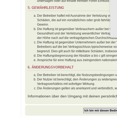
untersagen oder auf Inhalte fremder Foren Einfluss neh
5. GEWÄHRLEISTUNG
Der Betreiber haftet mit Ausnahme der Verletzung von Le
Schäden, die auf ein vorsätzliches oder grob fahrlässig
Gewinn.
Die Haftung ist gegenüber Verbrauchern außer bei vors
Gesundheit und der Verletzung wesentlicher Vertragspfl
der Höhe nach auf die vertragstypischen Durchschnitts
Die Haftung ist gegenüber Unternehmern außer bei der 
Betreibers auf die bei Vertragsschluss typischerweise
begrenzt. Dies gilt auch für mittelbare Schäden, insbe
Die Haftungsbegrenzung der Absätze a bis c gilt sinnge
Ansprüche für eine Haftung aus zwingendem nationalem
6. ÄNDERUNGSVORBEHALT
Der Betreiber ist berechtigt, die Nutzungsbedingungen 
Der Nutzer ist berechtigt, den Änderungen zu widerspr
Vertragsverhältnis mit sofortiger Wirkung.
Die Änderungen gelten als anerkannt und verbindlich, 
Informationen über den Umgang mit deinen persönlich