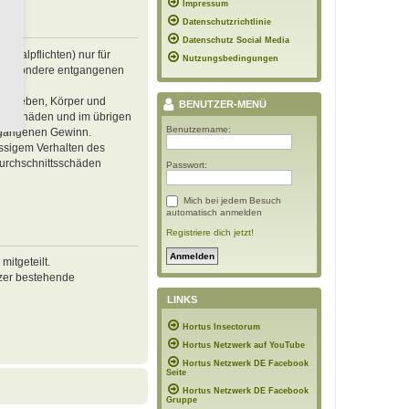
Impressum
Datenschutzrichtlinie
Datenschutz Social Media
inalpflichten) nur für
Nutzungsbedingungen
 insbesondere entgangenen
von Leben, Körper und
BENUTZER-MENÜ
ren Schäden und im übrigen
Benutzername:
ntgangenen Gewinn.
ässigem Verhalten des
Durchschnittsschäden
Passwort:
Mich bei jedem Besuch
automatisch anmelden
Registriere dich jetzt!
itgeteilt.
tzer bestehende
LINKS
Hortus Insectorum
Hortus Netzwerk auf YouTube
Hortus Netzwerk DE Facebook
Seite
Hortus Netzwerk DE Facebook
Gruppe