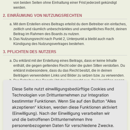
von beiden Seiten ohne Einhaltung einer Frist jederzeit gekündigt
werden.
2. EINRÄUMUNG VON NUTZUNGSRECHTEN
Mit dem Erstellen eines Beitrags erteilst du dem Betreiber ein einfaches,
zeitlich und räumlich unbeschränktes und unentgeltliches Recht, deinen
Beitrag im Rahmen des Boards zu nutzen.
Das Nutzungsrecht nach Punkt 2, Unterpunkt a bleibt auch nach
Kündigung des Nutzungsvertrages bestehen.
3. PFLICHTEN DES NUTZERS
Du erklärst mit der Erstellung eines Beitrags, dass er keine Inhalte
enthält, die gegen geltendes Recht oder die guten Sitten verstoßen. Du
erklärst insbesondere, dass du das Recht besitzt, die in deinen
Beiträgen verwendeten Links und Bilder zu setzen bzw. zu verwenden.
Der Betreiber des Boards übt das Hausrecht aus. Bei Verstößen gegen
diese Nutzungsbedingungen oder anderer im Board veröffentlichten
Diese Seite nutzt einwilligungsbedürftige Cookies und
Regeln kann der Betreiber dich nach Abmahnung zeitweise oder
Technologien von Drittunternehmen zur Integration
dauerhaft von der Nutzung dieses Boards ausschließen und dir ein
Hausverbot erteilen.
bestimmter Funktionen. Wenn Sie auf den Button "Alles
Du nimmst zur Kenntnis, dass der Betreiber keine Verantwortung für die
akzeptieren" klicken, werden diese Funktionen aktiviert
Inhalte von Beiträgen übernimmt, die er nicht selbst erstellt hat oder die
(Einwilligung). Nach der Einwilligung verarbeiten wir
er nicht zur Kenntnis genommen hat. Du gestattest dem Betreiber, dein
und die betroffenen Drittunternehmen Ihre
Benutzerkonto, Beiträge und Funktionen jederzeit zu löschen oder zu
sperren.
personenbezogenen Daten für verschiedene Zwecke.
Du gestattest dem Betreiber darüber hinaus, deine Beiträge