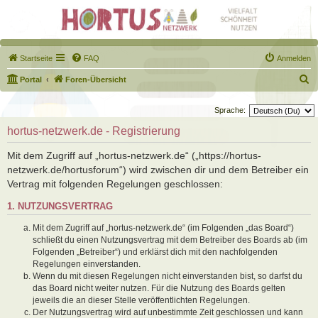
Startseite
FAQ
Anmelden
S
Portal
Foren-Übersicht
u
Sprache:
c
hortus-netzwerk.de - Registrierung
h
e
Mit dem Zugriff auf „hortus-netzwerk.de“ („https://hortus-
netzwerk.de/hortusforum“) wird zwischen dir und dem Betreiber ein
Vertrag mit folgenden Regelungen geschlossen:
1. NUTZUNGSVERTRAG
Mit dem Zugriff auf „hortus-netzwerk.de“ (im Folgenden „das Board“)
schließt du einen Nutzungsvertrag mit dem Betreiber des Boards ab (im
Folgenden „Betreiber“) und erklärst dich mit den nachfolgenden
Regelungen einverstanden.
Wenn du mit diesen Regelungen nicht einverstanden bist, so darfst du
das Board nicht weiter nutzen. Für die Nutzung des Boards gelten
jeweils die an dieser Stelle veröffentlichten Regelungen.
Der Nutzungsvertrag wird auf unbestimmte Zeit geschlossen und kann