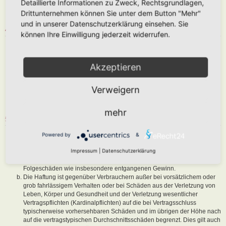
Detaillierte Informationen zu Zweck, Rechtsgrundlagen,
abzuändern, sofern sie gegen o. g. Regeln verstoßen oder geeignet
Drittunternehmen können Sie unter dem Button "Mehr"
sind, dem Betreiber oder einem Dritten Schaden zuzufügen.
und in unserer Datenschutzerklärung einsehen. Sie
4. GENERAL PUBLIC LICENSE
können Ihre Einwilligung jederzeit widerrufen.
Du nimmst zur Kenntnis, dass es sich bei phpBB um eine unter der „
GNU General Public License v2
“ (GPL) bereitgestellten Foren-Software
von phpBB Limited (
www.phpbb.com
) handelt; deutschsprachige
Akzeptieren
Informationen werden durch die deutschsprachige Community unter
www.phpbb.de
zur Verfügung gestellt. Beide haben keinen Einfluss auf
Verweigern
die Art und Weise, wie die Software verwendet wird. Sie können
insbesondere die Verwendung der Software für bestimmte Zwecke nicht
untersagen oder auf Inhalte fremder Foren Einfluss nehmen.
mehr
5. GEWÄHRLEISTUNG
Der Betreiber haftet mit Ausnahme der Verletzung von Leben, Körper
Powered by
&
und Gesundheit und der Verletzung wesentlicher Vertragspflichten
Impressum
|
Datenschutzerklärung
(Kardinalpflichten) nur für Schäden, die auf ein vorsätzliches oder grob
fahrlässiges Verhalten zurückzuführen sind. Dies gilt auch für mittelbare
Folgeschäden wie insbesondere entgangenen Gewinn.
Die Haftung ist gegenüber Verbrauchern außer bei vorsätzlichem oder
grob fahrlässigem Verhalten oder bei Schäden aus der Verletzung von
Leben, Körper und Gesundheit und der Verletzung wesentlicher
Vertragspflichten (Kardinalpflichten) auf die bei Vertragsschluss
typischerweise vorhersehbaren Schäden und im übrigen der Höhe nach
auf die vertragstypischen Durchschnittsschäden begrenzt. Dies gilt auch