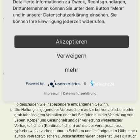
Detaillierte Informationen zu Zweck, Rechtsgrundlagen,
abzuändern, sofern sie gegen o. g. Regeln verstoßen oder geeignet
Drittunternehmen können Sie unter dem Button "Mehr"
sind, dem Betreiber oder einem Dritten Schaden zuzufügen.
und in unserer Datenschutzerklärung einsehen. Sie
4. GENERAL PUBLIC LICENSE
können Ihre Einwilligung jederzeit widerrufen.
Du nimmst zur Kenntnis, dass es sich bei phpBB um eine unter der „
GNU General Public License v2
“ (GPL) bereitgestellten Foren-Software
von phpBB Limited (
www.phpbb.com
) handelt; deutschsprachige
Akzeptieren
Informationen werden durch die deutschsprachige Community unter
www.phpbb.de
zur Verfügung gestellt. Beide haben keinen Einfluss auf
Verweigern
die Art und Weise, wie die Software verwendet wird. Sie können
insbesondere die Verwendung der Software für bestimmte Zwecke nicht
untersagen oder auf Inhalte fremder Foren Einfluss nehmen.
mehr
5. GEWÄHRLEISTUNG
Der Betreiber haftet mit Ausnahme der Verletzung von Leben, Körper
Powered by
&
und Gesundheit und der Verletzung wesentlicher Vertragspflichten
Impressum
|
Datenschutzerklärung
(Kardinalpflichten) nur für Schäden, die auf ein vorsätzliches oder grob
fahrlässiges Verhalten zurückzuführen sind. Dies gilt auch für mittelbare
Folgeschäden wie insbesondere entgangenen Gewinn.
Die Haftung ist gegenüber Verbrauchern außer bei vorsätzlichem oder
grob fahrlässigem Verhalten oder bei Schäden aus der Verletzung von
Leben, Körper und Gesundheit und der Verletzung wesentlicher
Vertragspflichten (Kardinalpflichten) auf die bei Vertragsschluss
typischerweise vorhersehbaren Schäden und im übrigen der Höhe nach
auf die vertragstypischen Durchschnittsschäden begrenzt. Dies gilt auch