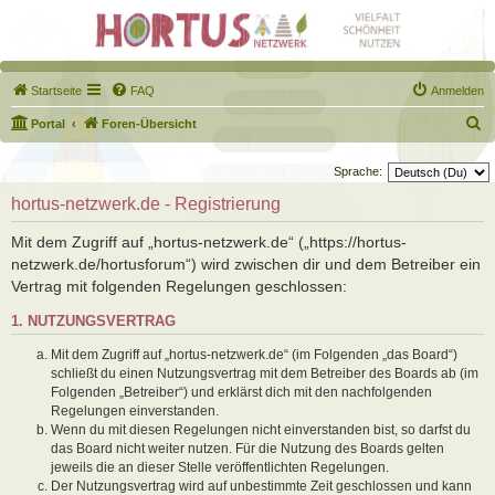
Startseite
FAQ
Anmelden
S
Portal
Foren-Übersicht
u
Sprache:
c
hortus-netzwerk.de - Registrierung
h
e
Mit dem Zugriff auf „hortus-netzwerk.de“ („https://hortus-
netzwerk.de/hortusforum“) wird zwischen dir und dem Betreiber ein
Vertrag mit folgenden Regelungen geschlossen:
1. NUTZUNGSVERTRAG
Mit dem Zugriff auf „hortus-netzwerk.de“ (im Folgenden „das Board“)
schließt du einen Nutzungsvertrag mit dem Betreiber des Boards ab (im
Folgenden „Betreiber“) und erklärst dich mit den nachfolgenden
Regelungen einverstanden.
Wenn du mit diesen Regelungen nicht einverstanden bist, so darfst du
das Board nicht weiter nutzen. Für die Nutzung des Boards gelten
jeweils die an dieser Stelle veröffentlichten Regelungen.
Der Nutzungsvertrag wird auf unbestimmte Zeit geschlossen und kann