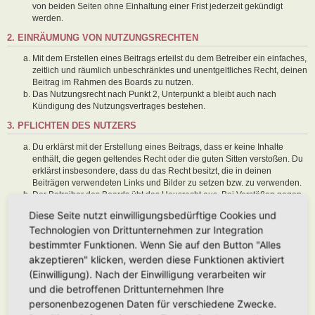
von beiden Seiten ohne Einhaltung einer Frist jederzeit gekündigt
werden.
2. EINRÄUMUNG VON NUTZUNGSRECHTEN
Mit dem Erstellen eines Beitrags erteilst du dem Betreiber ein einfaches,
zeitlich und räumlich unbeschränktes und unentgeltliches Recht, deinen
Beitrag im Rahmen des Boards zu nutzen.
Das Nutzungsrecht nach Punkt 2, Unterpunkt a bleibt auch nach
Kündigung des Nutzungsvertrages bestehen.
3. PFLICHTEN DES NUTZERS
Du erklärst mit der Erstellung eines Beitrags, dass er keine Inhalte
enthält, die gegen geltendes Recht oder die guten Sitten verstoßen. Du
erklärst insbesondere, dass du das Recht besitzt, die in deinen
Beiträgen verwendeten Links und Bilder zu setzen bzw. zu verwenden.
Der Betreiber des Boards übt das Hausrecht aus. Bei Verstößen gegen
diese Nutzungsbedingungen oder anderer im Board veröffentlichten
Diese Seite nutzt einwilligungsbedürftige Cookies und
Regeln kann der Betreiber dich nach Abmahnung zeitweise oder
Technologien von Drittunternehmen zur Integration
dauerhaft von der Nutzung dieses Boards ausschließen und dir ein
Hausverbot erteilen.
bestimmter Funktionen. Wenn Sie auf den Button "Alles
Du nimmst zur Kenntnis, dass der Betreiber keine Verantwortung für die
akzeptieren" klicken, werden diese Funktionen aktiviert
Inhalte von Beiträgen übernimmt, die er nicht selbst erstellt hat oder die
(Einwilligung). Nach der Einwilligung verarbeiten wir
er nicht zur Kenntnis genommen hat. Du gestattest dem Betreiber, dein
und die betroffenen Drittunternehmen Ihre
Benutzerkonto, Beiträge und Funktionen jederzeit zu löschen oder zu
sperren.
personenbezogenen Daten für verschiedene Zwecke.
Du gestattest dem Betreiber darüber hinaus, deine Beiträge