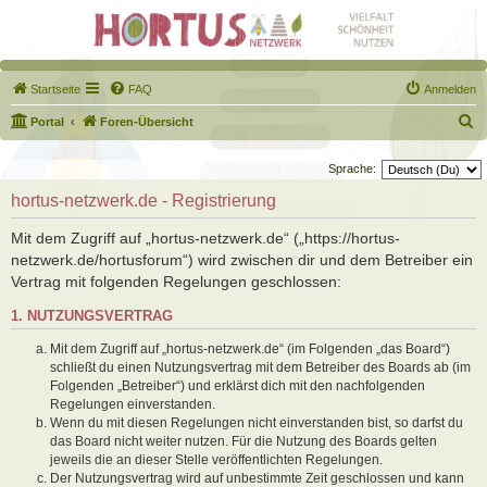
Startseite
FAQ
Anmelden
S
Portal
Foren-Übersicht
u
Sprache:
c
hortus-netzwerk.de - Registrierung
h
e
Mit dem Zugriff auf „hortus-netzwerk.de“ („https://hortus-
netzwerk.de/hortusforum“) wird zwischen dir und dem Betreiber ein
Vertrag mit folgenden Regelungen geschlossen:
1. NUTZUNGSVERTRAG
Mit dem Zugriff auf „hortus-netzwerk.de“ (im Folgenden „das Board“)
schließt du einen Nutzungsvertrag mit dem Betreiber des Boards ab (im
Folgenden „Betreiber“) und erklärst dich mit den nachfolgenden
Regelungen einverstanden.
Wenn du mit diesen Regelungen nicht einverstanden bist, so darfst du
das Board nicht weiter nutzen. Für die Nutzung des Boards gelten
jeweils die an dieser Stelle veröffentlichten Regelungen.
Der Nutzungsvertrag wird auf unbestimmte Zeit geschlossen und kann