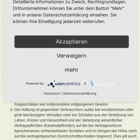
Detaillierte Informationen zu Zweck, Rechtsgrundlagen,
abzuändern, sofern sie gegen o. g. Regeln verstoßen oder geeignet
Drittunternehmen können Sie unter dem Button "Mehr"
sind, dem Betreiber oder einem Dritten Schaden zuzufügen.
und in unserer Datenschutzerklärung einsehen. Sie
4. GENERAL PUBLIC LICENSE
können Ihre Einwilligung jederzeit widerrufen.
Du nimmst zur Kenntnis, dass es sich bei phpBB um eine unter der „
GNU General Public License v2
“ (GPL) bereitgestellten Foren-Software
von phpBB Limited (
www.phpbb.com
) handelt; deutschsprachige
Akzeptieren
Informationen werden durch die deutschsprachige Community unter
www.phpbb.de
zur Verfügung gestellt. Beide haben keinen Einfluss auf
Verweigern
die Art und Weise, wie die Software verwendet wird. Sie können
insbesondere die Verwendung der Software für bestimmte Zwecke nicht
untersagen oder auf Inhalte fremder Foren Einfluss nehmen.
mehr
5. GEWÄHRLEISTUNG
Der Betreiber haftet mit Ausnahme der Verletzung von Leben, Körper
Powered by
&
und Gesundheit und der Verletzung wesentlicher Vertragspflichten
Impressum
|
Datenschutzerklärung
(Kardinalpflichten) nur für Schäden, die auf ein vorsätzliches oder grob
fahrlässiges Verhalten zurückzuführen sind. Dies gilt auch für mittelbare
Folgeschäden wie insbesondere entgangenen Gewinn.
Die Haftung ist gegenüber Verbrauchern außer bei vorsätzlichem oder
grob fahrlässigem Verhalten oder bei Schäden aus der Verletzung von
Leben, Körper und Gesundheit und der Verletzung wesentlicher
Vertragspflichten (Kardinalpflichten) auf die bei Vertragsschluss
typischerweise vorhersehbaren Schäden und im übrigen der Höhe nach
auf die vertragstypischen Durchschnittsschäden begrenzt. Dies gilt auch