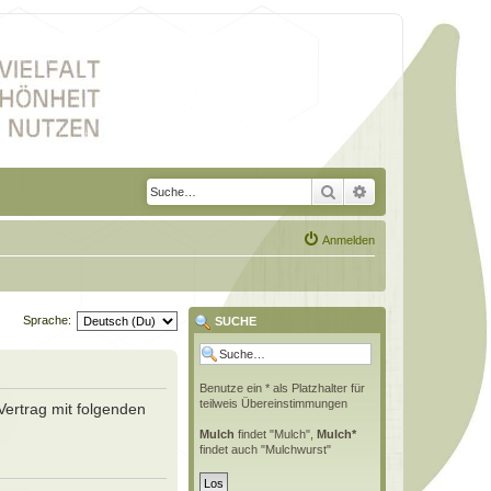
Suche
Erweiterte Suche
Anmelden
Sprache:
SUCHE
Benutze ein * als Platzhalter für
teilweis Übereinstimmungen
Vertrag mit folgenden
Mulch
findet "Mulch",
Mulch*
findet auch "Mulchwurst"