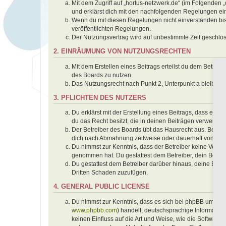
Mit dem Zugriff auf „hortus-netzwerk.de“ (im Folgenden 
und erklärst dich mit den nachfolgenden Regelungen ei
Wenn du mit diesen Regelungen nicht einverstanden bist,
veröffentlichten Regelungen.
Der Nutzungsvertrag wird auf unbestimmte Zeit geschlos
2. EINRÄUMUNG VON NUTZUNGSRECHTEN
Mit dem Erstellen eines Beitrags erteilst du dem Betrei
des Boards zu nutzen.
Das Nutzungsrecht nach Punkt 2, Unterpunkt a bleibt 
3. PFLICHTEN DES NUTZERS
Du erklärst mit der Erstellung eines Beitrags, dass er k
du das Recht besitzt, die in deinen Beiträgen verwendet
Der Betreiber des Boards übt das Hausrecht aus. Bei V
dich nach Abmahnung zeitweise oder dauerhaft von der 
Du nimmst zur Kenntnis, dass der Betreiber keine Verantwo
genommen hat. Du gestattest dem Betreiber, dein Benutz
Du gestattest dem Betreiber darüber hinaus, deine Beit
Dritten Schaden zuzufügen.
4. GENERAL PUBLIC LICENSE
Du nimmst zur Kenntnis, dass es sich bei phpBB um eine
www.phpbb.com
) handelt; deutschsprachige Informati
keinen Einfluss auf die Art und Weise, wie die Softwar