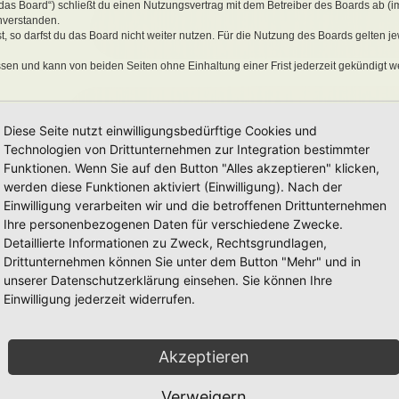
„das Board“) schließt du einen Nutzungsvertrag mit dem Betreiber des Boards ab (i
nverstanden.
 so darfst du das Board nicht weiter nutzen. Für die Nutzung des Boards gelten jew
sen und kann von beiden Seiten ohne Einhaltung einer Frist jederzeit gekündigt w
ber ein einfaches, zeitlich und räumlich unbeschränktes und unentgeltliches Recht
Diese Seite nutzt einwilligungsbedürftige Cookies und
auch nach Kündigung des Nutzungsvertrages bestehen.
Technologien von Drittunternehmen zur Integration bestimmter
Funktionen. Wenn Sie auf den Button "Alles akzeptieren" klicken,
werden diese Funktionen aktiviert (Einwilligung). Nach der
eine Inhalte enthält, die gegen geltendes Recht oder die guten Sitten verstoßen. Du 
Einwilligung verarbeiten wir und die betroffenen Drittunternehmen
en Links und Bilder zu setzen bzw. zu verwenden.
Ihre personenbezogenen Daten für verschiedene Zwecke.
erstößen gegen diese Nutzungsbedingungen oder anderer im Board veröffentlichte
Detaillierte Informationen zu Zweck, Rechtsgrundlagen,
Nutzung dieses Boards ausschließen und dir ein Hausverbot erteilen.
rtung für die Inhalte von Beiträgen übernimmt, die er nicht selbst erstellt hat oder
Drittunternehmen können Sie unter dem Button "Mehr" und in
erkonto, Beiträge und Funktionen jederzeit zu löschen oder zu sperren.
unserer Datenschutzerklärung einsehen. Sie können Ihre
räge abzuändern, sofern sie gegen o. g. Regeln verstoßen oder geeignet sind, dem
Einwilligung jederzeit widerrufen.
Akzeptieren
 unter der „
GNU General Public License v2
“ (GPL) bereitgestellten Foren-Softwar
onen werden durch die deutschsprachige Community unter
www.phpbb.de
zur Verfüg
e verwendet wird. Sie können insbesondere die Verwendung der Software für bestim
Verweigern