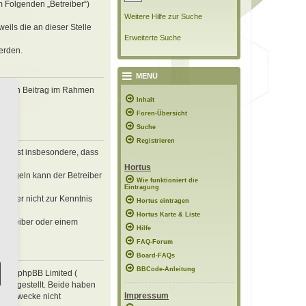
m Folgenden „Betreiber“)
Weitere Hilfe zur Suche
eils die an dieser Stelle
Erweiterte Suche
erden.
MENÜ
, deinen Beitrag im Rahmen
Inhalt
Foren-Übersicht
Suche
Registrieren
erklärst insbesondere, dass
Hortus
n Regeln kann der Betreiber
Wie funktioniert die
Eintragung
 die er nicht zur Kenntnis
Hortus eintragen
Hortus Karte & Liste
 Betreiber oder einem
Hilfe
FAQ-Forum
Board-FAQs
BBCode-Anleitung
e von phpBB Limited (
ung gestellt. Beide haben
Impressum
mte Zwecke nicht