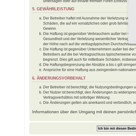
untersagen oder auf Inhalte fremder Foren Einfluss neh
5. GEWÄHRLEISTUNG
Der Betreiber haftet mit Ausnahme der Verletzung von Le
Schäden, die auf ein vorsätzliches oder grob fahrlässig
Gewinn.
Die Haftung ist gegenüber Verbrauchern außer bei vors
Gesundheit und der Verletzung wesentlicher Vertragspfl
der Höhe nach auf die vertragstypischen Durchschnitts
Die Haftung ist gegenüber Unternehmern außer bei der 
Betreibers auf die bei Vertragsschluss typischerweise
begrenzt. Dies gilt auch für mittelbare Schäden, insbe
Die Haftungsbegrenzung der Absätze a bis c gilt sinnge
Ansprüche für eine Haftung aus zwingendem nationalem
6. ÄNDERUNGSVORBEHALT
Der Betreiber ist berechtigt, die Nutzungsbedingungen 
Der Nutzer ist berechtigt, den Änderungen zu widerspr
Vertragsverhältnis mit sofortiger Wirkung.
Die Änderungen gelten als anerkannt und verbindlich, 
Informationen über den Umgang mit deinen persönlich