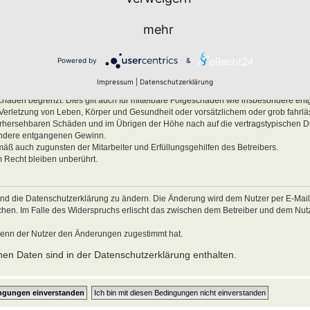
men.
mehr
ben, Körper und Gesundheit und der Verletzung wesentlicher Vertragspflichten (Kard
es Verhalten zurückzuführen sind. Dies gilt auch für mittelbare Folgeschäden wie
Powered by
&
ätzlichem oder grob fahrlässigem Verhalten oder bei Schäden aus der Verletzung 
Impressum
|
Datenschutzerklärung
ichten (Kardinalpflichten) auf die bei Vertragsschluss typischerweise vorhersehba
schäden begrenzt. Dies gilt auch für mittelbare Folgeschäden wie insbesondere e
Verletzung von Leben, Körper und Gesundheit oder vorsätzlichem oder grob fahrl
 vorhersehbaren Schäden und im Übrigen der Höhe nach auf die vertragstypischen 
sondere entgangenen Gewinn.
mäß auch zugunsten der Mitarbeiter und Erfüllungsgehilfen des Betreibers.
 Recht bleiben unberührt.
und die Datenschutzerklärung zu ändern. Die Änderung wird dem Nutzer per E-Mail m
echen. Im Falle des Widerspruchs erlischt das zwischen dem Betreiber und dem Nu
wenn der Nutzer den Änderungen zugestimmt hat.
en Daten sind in der Datenschutzerklärung enthalten.