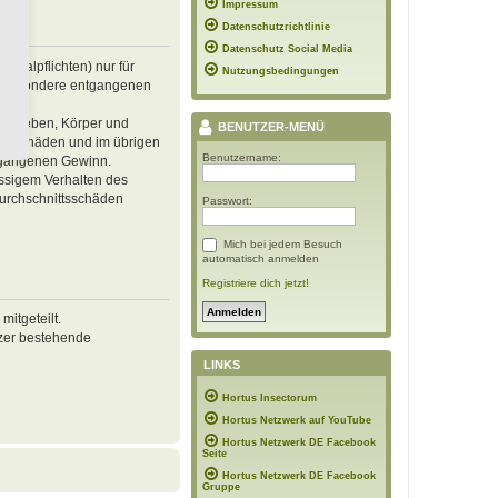
Impressum
Datenschutzrichtlinie
Datenschutz Social Media
inalpflichten) nur für
Nutzungsbedingungen
 insbesondere entgangenen
von Leben, Körper und
BENUTZER-MENÜ
ren Schäden und im übrigen
Benutzername:
ntgangenen Gewinn.
ässigem Verhalten des
Durchschnittsschäden
Passwort:
Mich bei jedem Besuch
automatisch anmelden
Registriere dich jetzt!
itgeteilt.
tzer bestehende
LINKS
Hortus Insectorum
Hortus Netzwerk auf YouTube
Hortus Netzwerk DE Facebook
Seite
Hortus Netzwerk DE Facebook
Gruppe