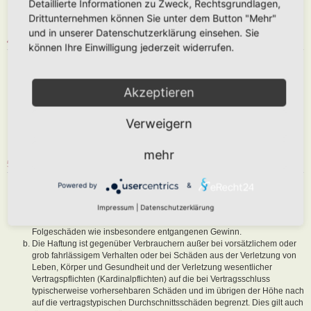
Detaillierte Informationen zu Zweck, Rechtsgrundlagen,
abzuändern, sofern sie gegen o. g. Regeln verstoßen oder geeignet
Drittunternehmen können Sie unter dem Button "Mehr"
sind, dem Betreiber oder einem Dritten Schaden zuzufügen.
und in unserer Datenschutzerklärung einsehen. Sie
4. GENERAL PUBLIC LICENSE
können Ihre Einwilligung jederzeit widerrufen.
Du nimmst zur Kenntnis, dass es sich bei phpBB um eine unter der „
GNU General Public License v2
“ (GPL) bereitgestellten Foren-Software
von phpBB Limited (
www.phpbb.com
) handelt; deutschsprachige
Akzeptieren
Informationen werden durch die deutschsprachige Community unter
www.phpbb.de
zur Verfügung gestellt. Beide haben keinen Einfluss auf
Verweigern
die Art und Weise, wie die Software verwendet wird. Sie können
insbesondere die Verwendung der Software für bestimmte Zwecke nicht
untersagen oder auf Inhalte fremder Foren Einfluss nehmen.
mehr
5. GEWÄHRLEISTUNG
Der Betreiber haftet mit Ausnahme der Verletzung von Leben, Körper
Powered by
&
und Gesundheit und der Verletzung wesentlicher Vertragspflichten
Impressum
|
Datenschutzerklärung
(Kardinalpflichten) nur für Schäden, die auf ein vorsätzliches oder grob
fahrlässiges Verhalten zurückzuführen sind. Dies gilt auch für mittelbare
Folgeschäden wie insbesondere entgangenen Gewinn.
Die Haftung ist gegenüber Verbrauchern außer bei vorsätzlichem oder
grob fahrlässigem Verhalten oder bei Schäden aus der Verletzung von
Leben, Körper und Gesundheit und der Verletzung wesentlicher
Vertragspflichten (Kardinalpflichten) auf die bei Vertragsschluss
typischerweise vorhersehbaren Schäden und im übrigen der Höhe nach
auf die vertragstypischen Durchschnittsschäden begrenzt. Dies gilt auch