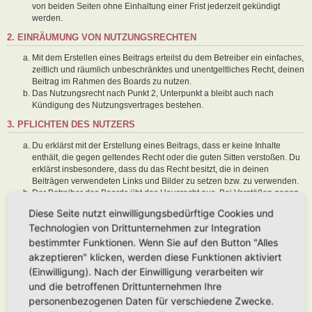
von beiden Seiten ohne Einhaltung einer Frist jederzeit gekündigt
werden.
2. EINRÄUMUNG VON NUTZUNGSRECHTEN
Mit dem Erstellen eines Beitrags erteilst du dem Betreiber ein einfaches,
zeitlich und räumlich unbeschränktes und unentgeltliches Recht, deinen
Beitrag im Rahmen des Boards zu nutzen.
Das Nutzungsrecht nach Punkt 2, Unterpunkt a bleibt auch nach
Kündigung des Nutzungsvertrages bestehen.
3. PFLICHTEN DES NUTZERS
Du erklärst mit der Erstellung eines Beitrags, dass er keine Inhalte
enthält, die gegen geltendes Recht oder die guten Sitten verstoßen. Du
erklärst insbesondere, dass du das Recht besitzt, die in deinen
Beiträgen verwendeten Links und Bilder zu setzen bzw. zu verwenden.
Der Betreiber des Boards übt das Hausrecht aus. Bei Verstößen gegen
diese Nutzungsbedingungen oder anderer im Board veröffentlichten
Diese Seite nutzt einwilligungsbedürftige Cookies und
Regeln kann der Betreiber dich nach Abmahnung zeitweise oder
Technologien von Drittunternehmen zur Integration
dauerhaft von der Nutzung dieses Boards ausschließen und dir ein
Hausverbot erteilen.
bestimmter Funktionen. Wenn Sie auf den Button "Alles
Du nimmst zur Kenntnis, dass der Betreiber keine Verantwortung für die
akzeptieren" klicken, werden diese Funktionen aktiviert
Inhalte von Beiträgen übernimmt, die er nicht selbst erstellt hat oder die
(Einwilligung). Nach der Einwilligung verarbeiten wir
er nicht zur Kenntnis genommen hat. Du gestattest dem Betreiber, dein
und die betroffenen Drittunternehmen Ihre
Benutzerkonto, Beiträge und Funktionen jederzeit zu löschen oder zu
sperren.
personenbezogenen Daten für verschiedene Zwecke.
Du gestattest dem Betreiber darüber hinaus, deine Beiträge