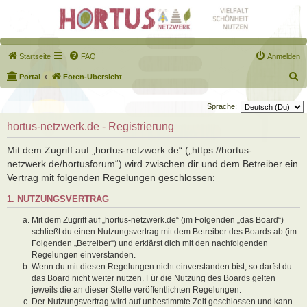
Startseite
FAQ
Anmelden
S
Portal
Foren-Übersicht
u
Sprache:
c
hortus-netzwerk.de - Registrierung
h
e
Mit dem Zugriff auf „hortus-netzwerk.de“ („https://hortus-
netzwerk.de/hortusforum“) wird zwischen dir und dem Betreiber ein
Vertrag mit folgenden Regelungen geschlossen:
1. NUTZUNGSVERTRAG
Mit dem Zugriff auf „hortus-netzwerk.de“ (im Folgenden „das Board“)
schließt du einen Nutzungsvertrag mit dem Betreiber des Boards ab (im
Folgenden „Betreiber“) und erklärst dich mit den nachfolgenden
Regelungen einverstanden.
Wenn du mit diesen Regelungen nicht einverstanden bist, so darfst du
das Board nicht weiter nutzen. Für die Nutzung des Boards gelten
jeweils die an dieser Stelle veröffentlichten Regelungen.
Der Nutzungsvertrag wird auf unbestimmte Zeit geschlossen und kann