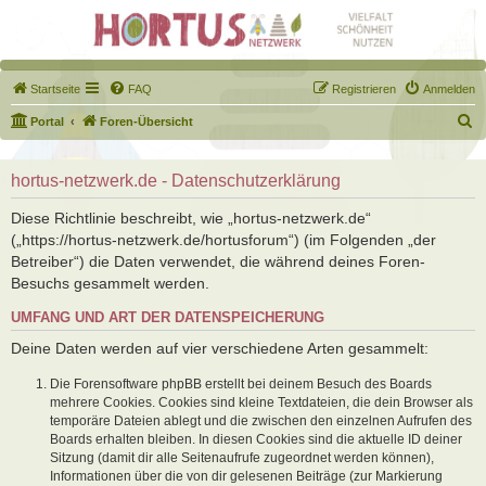
Startseite
FAQ
Registrieren
Anmelden
S
Portal
Foren-Übersicht
u
c
hortus-netzwerk.de - Datenschutzerklärung
h
Diese Richtlinie beschreibt, wie „hortus-netzwerk.de“
e
(„https://hortus-netzwerk.de/hortusforum“) (im Folgenden „der
Betreiber“) die Daten verwendet, die während deines Foren-
Besuchs gesammelt werden.
UMFANG UND ART DER DATENSPEICHERUNG
Deine Daten werden auf vier verschiedene Arten gesammelt:
Die Forensoftware phpBB erstellt bei deinem Besuch des Boards
mehrere Cookies. Cookies sind kleine Textdateien, die dein Browser als
temporäre Dateien ablegt und die zwischen den einzelnen Aufrufen des
Boards erhalten bleiben. In diesen Cookies sind die aktuelle ID deiner
Sitzung (damit dir alle Seitenaufrufe zugeordnet werden können),
Informationen über die von dir gelesenen Beiträge (zur Markierung