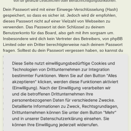
von dir gesetzte Lesezeichen oder Benachrichtigungsfunktionen.
Dein Passwort wird mit einer Einwege-Verschlüsselung (Hash)
gespeichert, so dass es sicher ist. Jedoch wird dir empfohlen,
dieses Passwort nicht auf einer Vielzahl von Webseiten zu
verwenden. Das Passwort ist dein Schlüssel zu deinem
Benutzerkonto für das Board, also geh mit ihm sorgsam um.
Insbesondere wird dich kein Vertreter des Betreibers, von phpBB
Limited oder ein Dritter berechtigterweise nach deinem Passwort
fragen. Solltest du dein Passwort vergessen haben, so kannst du
die Funktion „Ich habe mein Passwort vergessen“ benutzen. Die
phpBB-Software fragt dich dann nach deinem Benutzernamen und
Diese Seite nutzt einwilligungsbedürftige Cookies und
deiner E-Mail-Adresse und sendet anschließend ein neu
Technologien von Drittunternehmen zur Integration
generiertes Passwort an diese Adresse, mit dem du dann auf das
bestimmter Funktionen. Wenn Sie auf den Button "Alles
Board zugreifen kannst.
akzeptieren" klicken, werden diese Funktionen aktiviert
(Einwilligung). Nach der Einwilligung verarbeiten wir
GESTATTUNG DER DATENSPEICHERUNG
und die betroffenen Drittunternehmen Ihre
Du gestattest dem Betreiber, die von dir eingegebenen und oben
personenbezogenen Daten für verschiedene Zwecke.
näher spezifizierten Daten zu speichern, um das Board betreiben
Detaillierte Informationen zu Zweck, Rechtsgrundlagen,
und anbieten zu können.
Drittunternehmen können Sie unter dem Button "Mehr"
und in unserer Datenschutzerklärung einsehen. Sie
Darüber hinaus ist der Betreiber berechtigt, im Rahmen einer
können Ihre Einwilligung jederzeit widerrufen.
Interessenabwägung zwischen deinen und seinen Interessen sowie
den Interessen Dritter, Zeitpunkte von Zugriffen und Aktionen