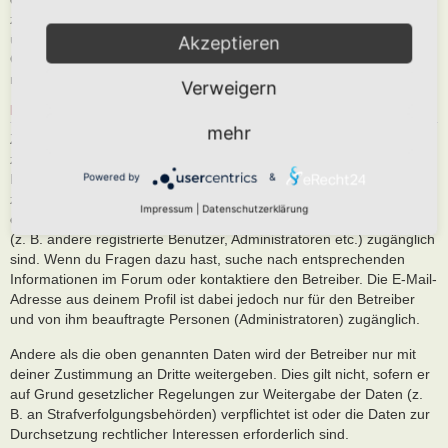
zusammen mit deiner IP-Adresse und der von deinem Browser
übermittelter Browser-Kennung zu speichern, sofern dies zur
Akzeptieren
Gefahrenabwehr oder zur rechtlichen Nachverfolgbarkeit
notwendig ist.
Verweigern
REGELUNGEN BEZÜGLICH DER WEITERGABE DEINER DATEN
mehr
Zweck eines Boards ist es, einen Austausch mit anderen Personen
zu ermöglichen. Du bist dir daher bewusst, dass die Daten deines
Powered by
&
Profils und die von dir erstellten Beiträge im Internet öffentlich
zugänglich sein können. Der Betreiber kann jedoch festlegen, dass
Impressum
|
Datenschutzerklärung
einzelne Informationen nur für einen eingeschränkten Nutzerkreis
(z. B. andere registrierte Benutzer, Administratoren etc.) zugänglich
sind. Wenn du Fragen dazu hast, suche nach entsprechenden
Informationen im Forum oder kontaktiere den Betreiber. Die E-Mail-
Adresse aus deinem Profil ist dabei jedoch nur für den Betreiber
und von ihm beauftragte Personen (Administratoren) zugänglich.
Andere als die oben genannten Daten wird der Betreiber nur mit
deiner Zustimmung an Dritte weitergeben. Dies gilt nicht, sofern er
auf Grund gesetzlicher Regelungen zur Weitergabe der Daten (z.
B. an Strafverfolgungsbehörden) verpflichtet ist oder die Daten zur
Durchsetzung rechtlicher Interessen erforderlich sind.