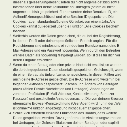
dieser als gelesen/ungelesen; sofern du nicht angemeldet bist) sowie
Informationen über deine Teilnahme an Umfragen (sofern du nicht
angemeldet bist) gespeichert. Ferner werden deine Benutzer-ID, ein
Authentifizierungsschlüssel und eine Session-ID gespeichert. Die
Cookies haben standardmäßig eine Gültigkeit von einem Jahr. Alle
Cookies kannst du jederzeit über die Funktion „Alle Cookies löschen“
löschen.
Weiterhin werden die Daten gespeichert, die du bei der Registrierung,
in deinem Profil oder deinem persönlichem Bereich angibst. Für die
Registrierung sind mindestens ein eindeutiger Benutzername, eine E-
Mail-Adresse und ein Passwort notwendig. Wenn durch den Betreiber
weitere Daten als notwendig festgelegt wurden, so ist dies für dich vor
deren Eingabe ersichtlich.
Wenn du einen Beitrag oder eine private Nachricht erstellst, so werden
die dort eingegebenen Daten ebenfalls gespeichert. Gleiches gilt, wenn
du einen Beitrag als Entwurf zwischenspeicherst. In diesen Fällen wird
auch deine IP-Adresse gespeichert. Die IP-Adresse wird weiterhin bei
folgenden Aktionen gespeichert: Löschen und Ändern von Beiträgen
(dazu zählen Private Nachrichten und Umfragen), Änderungen an
zentralen Profildaten (E-Mail-Adresse, Kontoaktivierung, Benutzer-
Passwort) und gescheiterte Anmeldeversuche. Die von deinem Browser
übermittelte Browser-Kennzeichnung (User Agent) wird nur in der „Wer
ist online?“-Funktion angezeigt und nicht dauerhaft gespeichert.
Schließlich erfordern einzelne Funktionen des Boards, dass weitere
Daten gespeichert werden. Dazu gehören dein Abstimmungsverhalten
bei Umfragen, der Gelesen-Status von deinen Beiträgen oder explizit