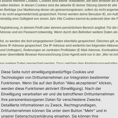
 Boards mehrere Cookies. Cookies sind kleine Textdateien, die dein Browser als 
lten bleiben. In diesen Cookies sind die aktuelle ID deiner Sitzung (damit dir all
en Beiträge (zur Markierung dieser als gelesen/ungelesen; sofern du nicht angemel
 du nicht angemeldet bist) gespeichert. Ferner werden deine Benutzer-ID, ein Aut
mäßig eine Gültigkeit von einem Jahr. Alle Cookies kannst du jederzeit über die 
Registrierung, in deinem Profil oder deinem persönlichem Bereich angibst. Für die 
Adresse und ein Passwort notwendig. Wenn durch den Betreiber weitere Daten als 
.
llst, so werden die dort eingegebenen Daten ebenfalls gespeichert. Gleiches gilt, 
 deine IP-Adresse gespeichert. Die IP-Adresse wird weiterhin bei folgenden Aktion
 und Umfragen), Änderungen an zentralen Profildaten (E-Mail-Adresse, Kontoaktiv
er übermittelte Browser-Kennzeichnung (User Agent) wird nur in der „Wer ist onl
 dass weitere Daten gespeichert werden. Dazu gehören dein Abstimmungsverhalten
zte Lesezeichen oder Benachrichtigungsfunktionen.
Diese Seite nutzt einwilligungsbedürftige Cookies und
(Hash) gespeichert, so dass es sicher ist. Jedoch wird dir empfohlen,
Technologien von Drittunternehmen zur Integration bestimmter
Passwort ist dein Schlüssel zu deinem Benutzerkonto für das Board, a
Funktionen. Wenn Sie auf den Button "Alles akzeptieren" klicken,
bers, von phpBB Limited oder ein Dritter berechtigterweise nach deinem
werden diese Funktionen aktiviert (Einwilligung). Nach der
t du die Funktion „Ich habe mein Passwort vergessen“ benutzen. Die p
Einwilligung verarbeiten wir und die betroffenen Drittunternehmen
dresse und sendet anschließend ein neu generiertes Passwort an di
Ihre personenbezogenen Daten für verschiedene Zwecke.
Detaillierte Informationen zu Zweck, Rechtsgrundlagen,
Drittunternehmen können Sie unter dem Button "Mehr" und in
unserer Datenschutzerklärung einsehen. Sie können Ihre