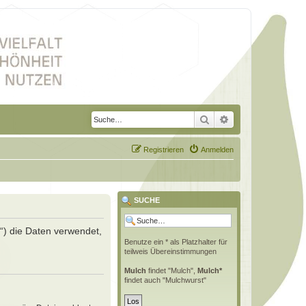
Suche
Erweiterte Suche
Registrieren
Anmelden
SUCHE
r“) die Daten verwendet,
Benutze ein * als Platzhalter für
teilweis Übereinstimmungen
Mulch
findet "Mulch",
Mulch*
findet auch "Mulchwurst"