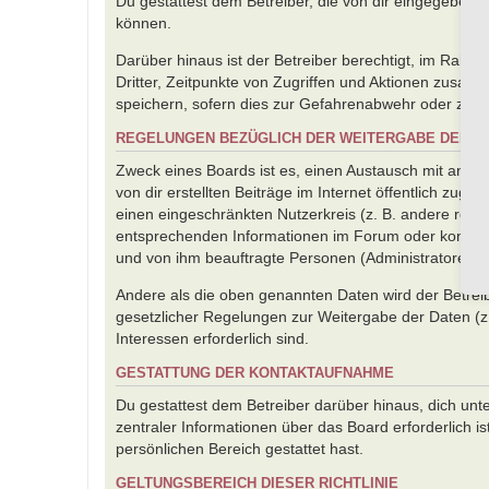
Du gestattest dem Betreiber, die von dir eingegebene
können.
Darüber hinaus ist der Betreiber berechtigt, im Rah
Dritter, Zeitpunkte von Zugriffen und Aktionen zusa
speichern, sofern dies zur Gefahrenabwehr oder zur re
REGELUNGEN BEZÜGLICH DER WEITERGABE DEINE
Zweck eines Boards ist es, einen Austausch mit ander
von dir erstellten Beiträge im Internet öffentlich zug
einen eingeschränkten Nutzerkreis (z. B. andere regis
entsprechenden Informationen im Forum oder kontaktie
und von ihm beauftragte Personen (Administratoren) 
Andere als die oben genannten Daten wird der Betreibe
gesetzlicher Regelungen zur Weitergabe der Daten (z. 
Interessen erforderlich sind.
GESTATTUNG DER KONTAKTAUFNAHME
Du gestattest dem Betreiber darüber hinaus, dich unt
zentraler Informationen über das Board erforderlich i
persönlichen Bereich gestattet hast.
GELTUNGSBEREICH DIESER RICHTLINIE