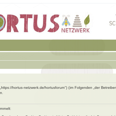
 („https://hortus-netzwerk.de/hortusforum“) (im Folgenden „der Betreibe
n.
ammelt: