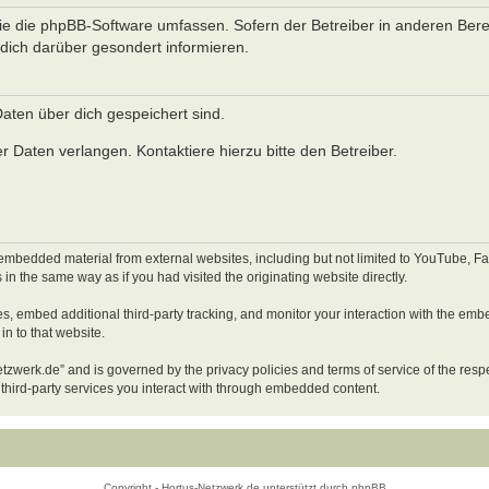
 die die phpBB-Software umfassen. Sofern der Betreiber in anderen Ber
dich darüber gesondert informieren.
 Daten über dich gespeichert sind.
 Daten verlangen. Kontaktiere hierzu bitte den Betreiber.
embedded material from external websites, including but not limited to YouTube, Fac
n the same way as if you had visited the originating website directly.
s, embed additional third-party tracking, and monitor your interaction with the emb
in to that website.
netzwerk.de” and is governed by the privacy policies and terms of service of the res
 third-party services you interact with through embedded content.
Copyright - Hortus-Netzwerk.de unterstützt durch phpBB