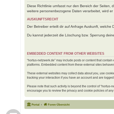
Diese Richtlinie umfasst nur den Bereich der Seiten,
weitere personenbezogene Daten verarbeitet, wird er 
AUSKUNFTSRECHT
Der Betreiber erteilt dir auf Anfrage Auskunft, welche
Du kannst jederzeit die Löschung bzw. Sperrung deiner
EMBEDDED CONTENT FROM OTHER WEBSITES
“hortus-netzwerk.de” may include posts or content that contain 
platforms. Embedded content from these external sites behaves i
These external websites may collect data about you, use cookie
tracking your interaction if you have an account and are logged 
Please note that such activity is beyond the control of “hortus-
encourage you to review the privacy and cookie policies of any
Portal
Foren-Übersicht