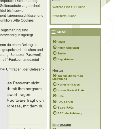
temporäre Dateien ablegt
e Seitenaufrufe zugeordnet
Weitere Hilfe zur Suche
det bist) sowie
hentifizierungsschlüssel und
Erweiterte Suche
Funktion „Alle Cookies
Registrierung sind
MENÜ
notwendig festgelegt
Inhalt
wenn du einen Beitrag als
Foren-Übersicht
en gespeichert: Löschen und
Suche
ierung, Benutzer-Passwort)
ine?“-Funktion angezeigt
Registrieren
 bei Umfragen, der Gelesen-
Hortus
Wie funktioniert die
Eintragung
 dieses Passwort nicht
Hortus eintragen
lso geh mit ihm sorgsam
Hortus Karte & Liste
 Passwort fragen.
Hilfe
hpBB-Software fragt dich
FAQ-Forum
ese Adresse, mit dem du
Board-FAQs
BBCode-Anleitung
Impressum