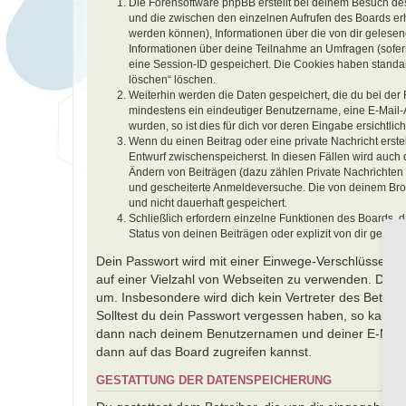
Die Forensoftware phpBB erstellt bei deinem Besuch des
und die zwischen den einzelnen Aufrufen des Boards erha
werden können), Informationen über die von dir gelesen
Informationen über deine Teilnahme an Umfragen (sofern
eine Session-ID gespeichert. Die Cookies haben standard
löschen“ löschen.
Weiterhin werden die Daten gespeichert, die du bei der 
mindestens ein eindeutiger Benutzername, eine E-Mail-
wurden, so ist dies für dich vor deren Eingabe ersichtlich
Wenn du einen Beitrag oder eine private Nachricht erste
Entwurf zwischenspeicherst. In diesen Fällen wird auch
Ändern von Beiträgen (dazu zählen Private Nachrichten
und gescheiterte Anmeldeversuche. Die von deinem Brows
und nicht dauerhaft gespeichert.
Schließlich erfordern einzelne Funktionen des Boards,
Status von deinen Beiträgen oder explizit von dir geset
Dein Passwort wird mit einer Einwege-Verschlüsselung 
auf einer Vielzahl von Webseiten zu verwenden. Das 
um. Insbesondere wird dich kein Vertreter des Betrei
Solltest du dein Passwort vergessen haben, so kanns
dann nach deinem Benutzernamen und deiner E-Mail-A
dann auf das Board zugreifen kannst.
GESTATTUNG DER DATENSPEICHERUNG