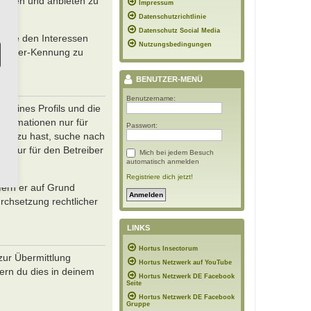
reiben und anbieten zu
Impressum
Datenschutzrichtlinie
Datenschutz Social Media
sowie den Interessen
Nutzungsbedingungen
 Browser-Kennung zu
BENUTZER-MENÜ
Benutzername:
 deines Profils und die
Informationen nur für
Passwort:
en dazu hast, suche nach
ch nur für den Betreiber
Mich bei jedem Besuch
automatisch anmelden
Registriere dich jetzt!
fern er auf Grund
rchsetzung rechtlicher
LINKS
Hortus Insectorum
zur Übermittlung
Hortus Netzwerk auf YouTube
fern du dies in deinem
Hortus Netzwerk DE Facebook
Seite
Hortus Netzwerk DE Facebook
Gruppe