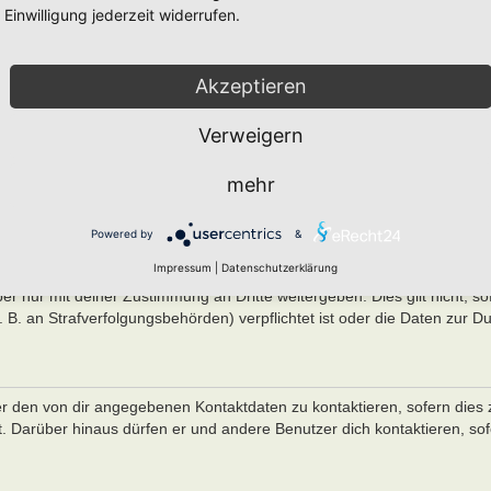
n und oben näher spezifizierten Daten zu speichern, um das Board bet
Einwilligung jederzeit widerrufen.
men einer Interessenabwägung zwischen deinen und seinen Interessen 
mmen mit deiner IP-Adresse und der von deinem Browser übermittelter
Akzeptieren
chtlichen Nachverfolgbarkeit notwendig ist.
Verweigern
R DATEN
en Personen zu ermöglichen. Du bist dir daher bewusst, dass die Daten
mehr
änglich sein können. Der Betreiber kann jedoch festlegen, dass einzelne 
trierte Benutzer, Administratoren etc.) zugänglich sind. Wenn du Frag
Powered by
&
re den Betreiber. Die E-Mail-Adresse aus deinem Profil ist dabei jedo
zugänglich.
Impressum
|
Datenschutzerklärung
r nur mit deiner Zustimmung an Dritte weitergeben. Dies gilt nicht, so
B. an Strafverfolgungsbehörden) verpflichtet ist oder die Daten zur Du
er den von dir angegebenen Kontaktdaten zu kontaktieren, sofern dies 
st. Darüber hinaus dürfen er und andere Benutzer dich kontaktieren, so