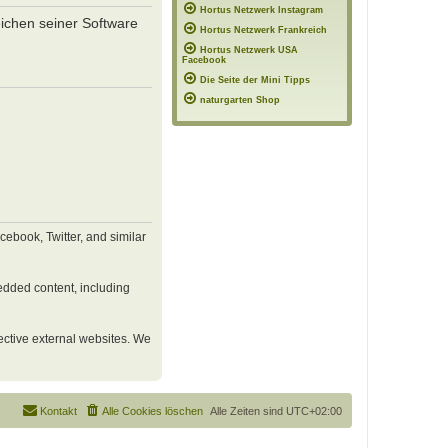
Hortus Netzwerk Instagram
eichen seiner Software
Hortus Netzwerk Frankreich
Hortus Netzwerk USA
Facebook
Die Seite der Mini Tipps
naturgarten Shop
ebook, Twitter, and similar
edded content, including
pective external websites. We
Kontakt
Alle Cookies löschen
Alle Zeiten sind
UTC+02:00