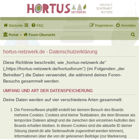
Startseite
FAQ
Registrieren
Anmelden
S
Portal
Foren-Übersicht
u
c
hortus-netzwerk.de - Datenschutzerklärung
h
Diese Richtlinie beschreibt, wie „hortus-netzwerk.de“
e
(„https://hortus-netzwerk.de/hortusforum“) (im Folgenden „der
Betreiber“) die Daten verwendet, die während deines Foren-
Besuchs gesammelt werden.
UMFANG UND ART DER DATENSPEICHERUNG
Deine Daten werden auf vier verschiedene Arten gesammelt:
Die Forensoftware phpBB erstellt bei deinem Besuch des Boards
mehrere Cookies. Cookies sind kleine Textdateien, die dein Browser als
temporäre Dateien ablegt und die zwischen den einzelnen Aufrufen des
Boards erhalten bleiben. In diesen Cookies sind die aktuelle ID deiner
Sitzung (damit dir alle Seitenaufrufe zugeordnet werden können),
Informationen über die von dir gelesenen Beiträge (zur Markierung