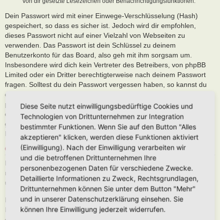
von dir gesetzte Lesezeichen oder Benachrichtigungsfunktionen.
Dein Passwort wird mit einer Einwege-Verschlüsselung (Hash)
gespeichert, so dass es sicher ist. Jedoch wird dir empfohlen,
dieses Passwort nicht auf einer Vielzahl von Webseiten zu
verwenden. Das Passwort ist dein Schlüssel zu deinem
Benutzerkonto für das Board, also geh mit ihm sorgsam um.
Insbesondere wird dich kein Vertreter des Betreibers, von phpBB
Limited oder ein Dritter berechtigterweise nach deinem Passwort
fragen. Solltest du dein Passwort vergessen haben, so kannst du
die Funktion „Ich habe mein Passwort vergessen“ benutzen. Die
phpBB-Software fragt dich dann nach deinem Benutzernamen und
Diese Seite nutzt einwilligungsbedürftige Cookies und
deiner E-Mail-Adresse und sendet anschließend ein neu
Technologien von Drittunternehmen zur Integration
generiertes Passwort an diese Adresse, mit dem du dann auf das
bestimmter Funktionen. Wenn Sie auf den Button "Alles
Board zugreifen kannst.
akzeptieren" klicken, werden diese Funktionen aktiviert
(Einwilligung). Nach der Einwilligung verarbeiten wir
GESTATTUNG DER DATENSPEICHERUNG
und die betroffenen Drittunternehmen Ihre
Du gestattest dem Betreiber, die von dir eingegebenen und oben
personenbezogenen Daten für verschiedene Zwecke.
näher spezifizierten Daten zu speichern, um das Board betreiben
Detaillierte Informationen zu Zweck, Rechtsgrundlagen,
und anbieten zu können.
Drittunternehmen können Sie unter dem Button "Mehr"
und in unserer Datenschutzerklärung einsehen. Sie
Darüber hinaus ist der Betreiber berechtigt, im Rahmen einer
können Ihre Einwilligung jederzeit widerrufen.
Interessenabwägung zwischen deinen und seinen Interessen sowie
den Interessen Dritter, Zeitpunkte von Zugriffen und Aktionen