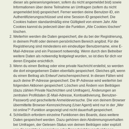
dieser als gelesen/ungelesen; sofern du nicht angemeldet bist) sowie
Informationen über deine Teilnahme an Umfragen (sofern du nicht
angemeldet bist) gespeichert. Ferner werden deine Benutzer-ID, ein
Authentifizierungsschlüssel und eine Session-ID gespeichert. Die
Cookies haben standardmäßig eine Gültigkeit von einem Jahr. Alle
Cookies kannst du jederzeit über die Funktion „Alle Cookies löschen“
löschen.
Weiterhin werden die Daten gespeichert, die du bei der Registrierung,
in deinem Profil oder deinem persönlichem Bereich angibst. Für die
Registrierung sind mindestens ein eindeutiger Benutzername, eine E-
Mail-Adresse und ein Passwort notwendig. Wenn durch den Betreiber
weitere Daten als notwendig festgelegt wurden, so ist dies für dich vor
deren Eingabe ersichtlich.
Wenn du einen Beitrag oder eine private Nachricht erstellst, so werden
die dort eingegebenen Daten ebenfalls gespeichert. Gleiches gilt, wenn
du einen Beitrag als Entwurf zwischenspeicherst. In diesen Fällen wird
auch deine IP-Adresse gespeichert. Die IP-Adresse wird weiterhin bei
folgenden Aktionen gespeichert: Löschen und Ändern von Beiträgen
(dazu zählen Private Nachrichten und Umfragen), Änderungen an
zentralen Profildaten (E-Mail-Adresse, Kontoaktivierung, Benutzer-
Passwort) und gescheiterte Anmeldeversuche. Die von deinem Browser
übermittelte Browser-Kennzeichnung (User Agent) wird nur in der „Wer
ist online?“-Funktion angezeigt und nicht dauerhaft gespeichert.
Schließlich erfordern einzelne Funktionen des Boards, dass weitere
Daten gespeichert werden. Dazu gehören dein Abstimmungsverhalten
bei Umfragen, der Gelesen-Status von deinen Beiträgen oder explizit