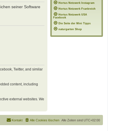
Hortus Netzwerk Instagram
eichen seiner Software
Hortus Netzwerk Frankreich
Hortus Netzwerk USA
Facebook
Die Seite der Mini Tipps
naturgarten Shop
ebook, Twitter, and similar
edded content, including
pective external websites. We
Kontakt
Alle Cookies löschen
Alle Zeiten sind
UTC+02:00