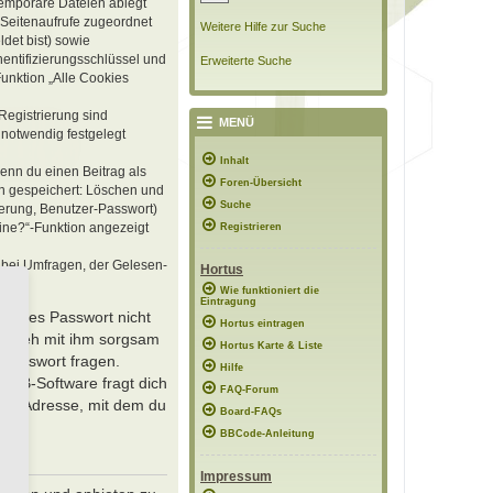
temporäre Dateien ablegt
e Seitenaufrufe zugeordnet
Weitere Hilfe zur Suche
det bist) sowie
hentifizierungsschlüssel und
Erweiterte Suche
Funktion „Alle Cookies
Registrierung sind
MENÜ
notwendig festgelegt
Inhalt
wenn du einen Beitrag als
Foren-Übersicht
en gespeichert: Löschen und
Suche
ierung, Benutzer-Passwort)
ine?“-Funktion angezeigt
Registrieren
 bei Umfragen, der Gelesen-
Hortus
Wie funktioniert die
Eintragung
 dieses Passwort nicht
Hortus eintragen
lso geh mit ihm sorgsam
Hortus Karte & Liste
 Passwort fragen.
Hilfe
hpBB-Software fragt dich
FAQ-Forum
ese Adresse, mit dem du
Board-FAQs
BBCode-Anleitung
Impressum