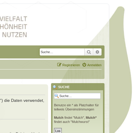
Suche
Erweiterte Suche
Registrieren
Anmelden
SUCHE
r“) die Daten verwendet,
Benutze ein * als Platzhalter für
teilweis Übereinstimmungen
Mulch
findet "Mulch",
Mulch*
findet auch "Mulchwurst"