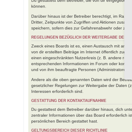
Du gestattest dem Betreiber, die von dir eingegebene
können.
Darüber hinaus ist der Betreiber berechtigt, im Rah
Dritter, Zeitpunkte von Zugriffen und Aktionen zusa
speichern, sofern dies zur Gefahrenabwehr oder zur re
REGELUNGEN BEZÜGLICH DER WEITERGABE DEINE
Zweck eines Boards ist es, einen Austausch mit ander
von dir erstellten Beiträge im Internet öffentlich zug
einen eingeschränkten Nutzerkreis (z. B. andere regis
entsprechenden Informationen im Forum oder kontaktie
und von ihm beauftragte Personen (Administratoren) 
Andere als die oben genannten Daten wird der Betreibe
gesetzlicher Regelungen zur Weitergabe der Daten (z. 
Interessen erforderlich sind.
GESTATTUNG DER KONTAKTAUFNAHME
Du gestattest dem Betreiber darüber hinaus, dich unt
zentraler Informationen über das Board erforderlich i
persönlichen Bereich gestattet hast.
GELTUNGSBEREICH DIESER RICHTLINIE