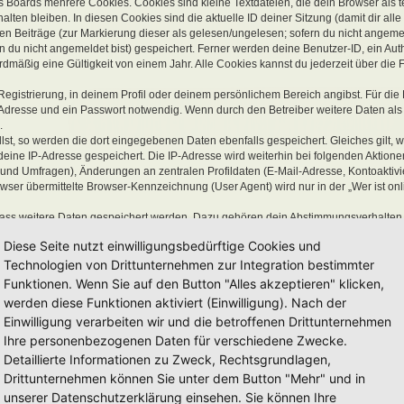
 Boards mehrere Cookies. Cookies sind kleine Textdateien, die dein Browser als 
lten bleiben. In diesen Cookies sind die aktuelle ID deiner Sitzung (damit dir all
en Beiträge (zur Markierung dieser als gelesen/ungelesen; sofern du nicht angemel
 du nicht angemeldet bist) gespeichert. Ferner werden deine Benutzer-ID, ein Aut
mäßig eine Gültigkeit von einem Jahr. Alle Cookies kannst du jederzeit über die 
Registrierung, in deinem Profil oder deinem persönlichem Bereich angibst. Für die 
Adresse und ein Passwort notwendig. Wenn durch den Betreiber weitere Daten als 
.
llst, so werden die dort eingegebenen Daten ebenfalls gespeichert. Gleiches gilt, 
 deine IP-Adresse gespeichert. Die IP-Adresse wird weiterhin bei folgenden Aktion
 und Umfragen), Änderungen an zentralen Profildaten (E-Mail-Adresse, Kontoaktiv
er übermittelte Browser-Kennzeichnung (User Agent) wird nur in der „Wer ist onl
 dass weitere Daten gespeichert werden. Dazu gehören dein Abstimmungsverhalten
zte Lesezeichen oder Benachrichtigungsfunktionen.
Diese Seite nutzt einwilligungsbedürftige Cookies und
(Hash) gespeichert, so dass es sicher ist. Jedoch wird dir empfohlen,
Technologien von Drittunternehmen zur Integration bestimmter
Passwort ist dein Schlüssel zu deinem Benutzerkonto für das Board, a
Funktionen. Wenn Sie auf den Button "Alles akzeptieren" klicken,
bers, von phpBB Limited oder ein Dritter berechtigterweise nach deinem
werden diese Funktionen aktiviert (Einwilligung). Nach der
t du die Funktion „Ich habe mein Passwort vergessen“ benutzen. Die p
Einwilligung verarbeiten wir und die betroffenen Drittunternehmen
dresse und sendet anschließend ein neu generiertes Passwort an di
Ihre personenbezogenen Daten für verschiedene Zwecke.
Detaillierte Informationen zu Zweck, Rechtsgrundlagen,
Drittunternehmen können Sie unter dem Button "Mehr" und in
unserer Datenschutzerklärung einsehen. Sie können Ihre