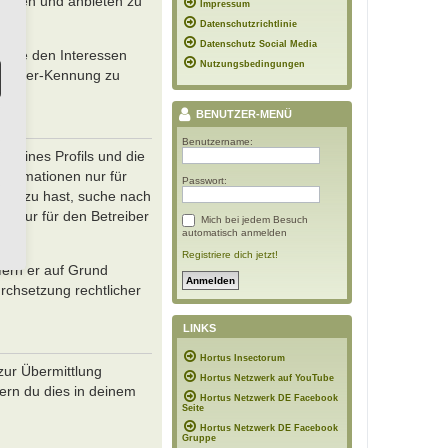
reiben und anbieten zu
Impressum
Datenschutzrichtlinie
Datenschutz Social Media
sowie den Interessen
Nutzungsbedingungen
 Browser-Kennung zu
BENUTZER-MENÜ
Benutzername:
 deines Profils und die
Informationen nur für
Passwort:
en dazu hast, suche nach
ch nur für den Betreiber
Mich bei jedem Besuch
automatisch anmelden
Registriere dich jetzt!
fern er auf Grund
rchsetzung rechtlicher
LINKS
Hortus Insectorum
zur Übermittlung
Hortus Netzwerk auf YouTube
fern du dies in deinem
Hortus Netzwerk DE Facebook
Seite
Hortus Netzwerk DE Facebook
Gruppe