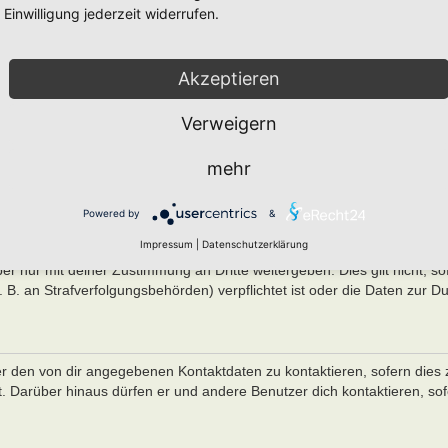
n und oben näher spezifizierten Daten zu speichern, um das Board bet
Einwilligung jederzeit widerrufen.
men einer Interessenabwägung zwischen deinen und seinen Interessen 
mmen mit deiner IP-Adresse und der von deinem Browser übermittelter
Akzeptieren
chtlichen Nachverfolgbarkeit notwendig ist.
Verweigern
R DATEN
en Personen zu ermöglichen. Du bist dir daher bewusst, dass die Daten
mehr
änglich sein können. Der Betreiber kann jedoch festlegen, dass einzelne 
trierte Benutzer, Administratoren etc.) zugänglich sind. Wenn du Frag
Powered by
&
re den Betreiber. Die E-Mail-Adresse aus deinem Profil ist dabei jedo
zugänglich.
Impressum
|
Datenschutzerklärung
r nur mit deiner Zustimmung an Dritte weitergeben. Dies gilt nicht, so
B. an Strafverfolgungsbehörden) verpflichtet ist oder die Daten zur Du
er den von dir angegebenen Kontaktdaten zu kontaktieren, sofern dies 
st. Darüber hinaus dürfen er und andere Benutzer dich kontaktieren, so