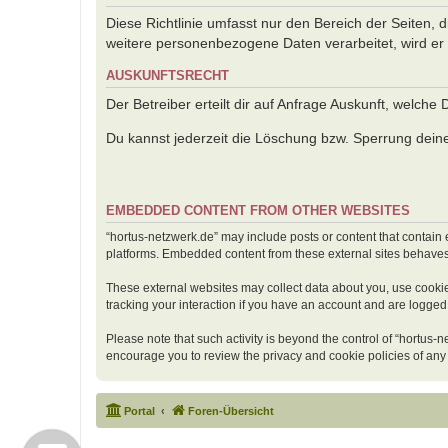
Diese Richtlinie umfasst nur den Bereich der Seiten,
weitere personenbezogene Daten verarbeitet, wird er 
AUSKUNFTSRECHT
Der Betreiber erteilt dir auf Anfrage Auskunft, welche
Du kannst jederzeit die Löschung bzw. Sperrung deiner
EMBEDDED CONTENT FROM OTHER WEBSITES
“hortus-netzwerk.de” may include posts or content that contain 
platforms. Embedded content from these external sites behaves i
These external websites may collect data about you, use cookie
tracking your interaction if you have an account and are logged 
Please note that such activity is beyond the control of “hortus-
encourage you to review the privacy and cookie policies of any
Portal
Foren-Übersicht