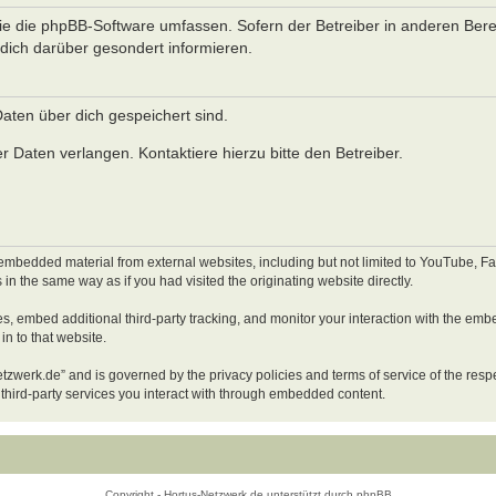
 die die phpBB-Software umfassen. Sofern der Betreiber in anderen Ber
dich darüber gesondert informieren.
 Daten über dich gespeichert sind.
 Daten verlangen. Kontaktiere hierzu bitte den Betreiber.
embedded material from external websites, including but not limited to YouTube, Fac
n the same way as if you had visited the originating website directly.
s, embed additional third-party tracking, and monitor your interaction with the emb
in to that website.
netzwerk.de” and is governed by the privacy policies and terms of service of the res
 third-party services you interact with through embedded content.
Copyright - Hortus-Netzwerk.de unterstützt durch phpBB