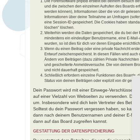
Die Forensoftware phpBB erstellt bei deinem Besuch des
und die zwischen den einzelnen Aufrufen des Boards erha
werden können), Informationen über die von dir gelesen
Informationen über deine Teilnahme an Umfragen (sofern
eine Session-ID gespeichert. Die Cookies haben standard
löschen“ löschen.
Weiterhin werden die Daten gespeichert, die du bei der 
mindestens ein eindeutiger Benutzername, eine E-Mail-
wurden, so ist dies für dich vor deren Eingabe ersichtlich
Wenn du einen Beitrag oder eine private Nachricht erste
Entwurf zwischenspeicherst. In diesen Fällen wird auch
Ändern von Beiträgen (dazu zählen Private Nachrichten
und gescheiterte Anmeldeversuche. Die von deinem Brows
und nicht dauerhaft gespeichert.
Schließlich erfordern einzelne Funktionen des Boards,
Status von deinen Beiträgen oder explizit von dir geset
Dein Passwort wird mit einer Einwege-Verschlüsselung 
auf einer Vielzahl von Webseiten zu verwenden. Das 
um. Insbesondere wird dich kein Vertreter des Betrei
Solltest du dein Passwort vergessen haben, so kanns
dann nach deinem Benutzernamen und deiner E-Mail-A
dann auf das Board zugreifen kannst.
GESTATTUNG DER DATENSPEICHERUNG