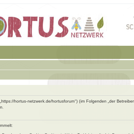
 („https://hortus-netzwerk.de/hortusforum“) (im Folgenden „der Betreibe
n.
ammelt: