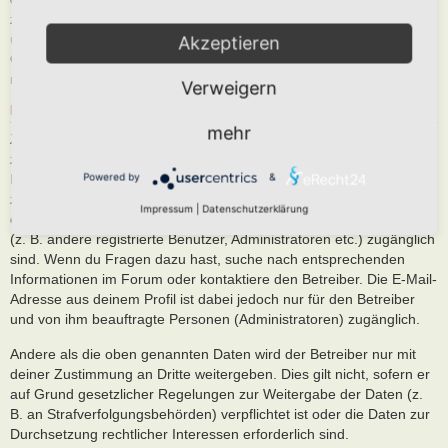
zusammen mit deiner IP-Adresse und der von deinem Browser
übermittelter Browser-Kennung zu speichern, sofern dies zur
Akzeptieren
Gefahrenabwehr oder zur rechtlichen Nachverfolgbarkeit
notwendig ist.
Verweigern
REGELUNGEN BEZÜGLICH DER WEITERGABE DEINER DATEN
mehr
Zweck eines Boards ist es, einen Austausch mit anderen Personen
zu ermöglichen. Du bist dir daher bewusst, dass die Daten deines
Powered by
&
Profils und die von dir erstellten Beiträge im Internet öffentlich
zugänglich sein können. Der Betreiber kann jedoch festlegen, dass
Impressum
|
Datenschutzerklärung
einzelne Informationen nur für einen eingeschränkten Nutzerkreis
(z. B. andere registrierte Benutzer, Administratoren etc.) zugänglich
sind. Wenn du Fragen dazu hast, suche nach entsprechenden
Informationen im Forum oder kontaktiere den Betreiber. Die E-Mail-
Adresse aus deinem Profil ist dabei jedoch nur für den Betreiber
und von ihm beauftragte Personen (Administratoren) zugänglich.
Andere als die oben genannten Daten wird der Betreiber nur mit
deiner Zustimmung an Dritte weitergeben. Dies gilt nicht, sofern er
auf Grund gesetzlicher Regelungen zur Weitergabe der Daten (z.
B. an Strafverfolgungsbehörden) verpflichtet ist oder die Daten zur
Durchsetzung rechtlicher Interessen erforderlich sind.