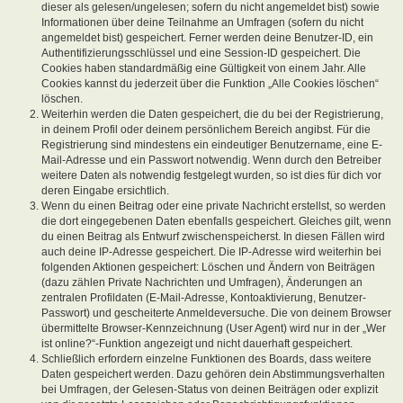
dieser als gelesen/ungelesen; sofern du nicht angemeldet bist) sowie
Informationen über deine Teilnahme an Umfragen (sofern du nicht
angemeldet bist) gespeichert. Ferner werden deine Benutzer-ID, ein
Authentifizierungsschlüssel und eine Session-ID gespeichert. Die
Cookies haben standardmäßig eine Gültigkeit von einem Jahr. Alle
Cookies kannst du jederzeit über die Funktion „Alle Cookies löschen“
löschen.
Weiterhin werden die Daten gespeichert, die du bei der Registrierung,
in deinem Profil oder deinem persönlichem Bereich angibst. Für die
Registrierung sind mindestens ein eindeutiger Benutzername, eine E-
Mail-Adresse und ein Passwort notwendig. Wenn durch den Betreiber
weitere Daten als notwendig festgelegt wurden, so ist dies für dich vor
deren Eingabe ersichtlich.
Wenn du einen Beitrag oder eine private Nachricht erstellst, so werden
die dort eingegebenen Daten ebenfalls gespeichert. Gleiches gilt, wenn
du einen Beitrag als Entwurf zwischenspeicherst. In diesen Fällen wird
auch deine IP-Adresse gespeichert. Die IP-Adresse wird weiterhin bei
folgenden Aktionen gespeichert: Löschen und Ändern von Beiträgen
(dazu zählen Private Nachrichten und Umfragen), Änderungen an
zentralen Profildaten (E-Mail-Adresse, Kontoaktivierung, Benutzer-
Passwort) und gescheiterte Anmeldeversuche. Die von deinem Browser
übermittelte Browser-Kennzeichnung (User Agent) wird nur in der „Wer
ist online?“-Funktion angezeigt und nicht dauerhaft gespeichert.
Schließlich erfordern einzelne Funktionen des Boards, dass weitere
Daten gespeichert werden. Dazu gehören dein Abstimmungsverhalten
bei Umfragen, der Gelesen-Status von deinen Beiträgen oder explizit