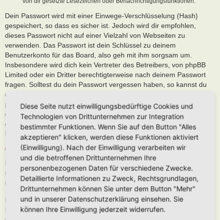
von dir gesetzte Lesezeichen oder Benachrichtigungsfunktionen.
Dein Passwort wird mit einer Einwege-Verschlüsselung (Hash)
gespeichert, so dass es sicher ist. Jedoch wird dir empfohlen,
dieses Passwort nicht auf einer Vielzahl von Webseiten zu
verwenden. Das Passwort ist dein Schlüssel zu deinem
Benutzerkonto für das Board, also geh mit ihm sorgsam um.
Insbesondere wird dich kein Vertreter des Betreibers, von phpBB
Limited oder ein Dritter berechtigterweise nach deinem Passwort
fragen. Solltest du dein Passwort vergessen haben, so kannst du
die Funktion „Ich habe mein Passwort vergessen“ benutzen. Die
phpBB-Software fragt dich dann nach deinem Benutzernamen und
Diese Seite nutzt einwilligungsbedürftige Cookies und
deiner E-Mail-Adresse und sendet anschließend ein neu
Technologien von Drittunternehmen zur Integration
generiertes Passwort an diese Adresse, mit dem du dann auf das
bestimmter Funktionen. Wenn Sie auf den Button "Alles
Board zugreifen kannst.
akzeptieren" klicken, werden diese Funktionen aktiviert
(Einwilligung). Nach der Einwilligung verarbeiten wir
GESTATTUNG DER DATENSPEICHERUNG
und die betroffenen Drittunternehmen Ihre
Du gestattest dem Betreiber, die von dir eingegebenen und oben
personenbezogenen Daten für verschiedene Zwecke.
näher spezifizierten Daten zu speichern, um das Board betreiben
Detaillierte Informationen zu Zweck, Rechtsgrundlagen,
und anbieten zu können.
Drittunternehmen können Sie unter dem Button "Mehr"
und in unserer Datenschutzerklärung einsehen. Sie
Darüber hinaus ist der Betreiber berechtigt, im Rahmen einer
können Ihre Einwilligung jederzeit widerrufen.
Interessenabwägung zwischen deinen und seinen Interessen sowie
den Interessen Dritter, Zeitpunkte von Zugriffen und Aktionen