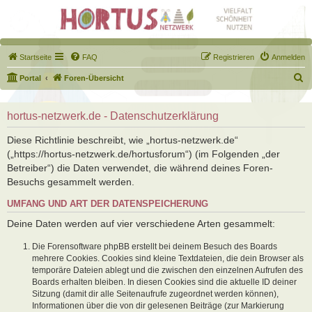
Startseite
FAQ
Registrieren
Anmelden
S
Portal
Foren-Übersicht
u
c
hortus-netzwerk.de - Datenschutzerklärung
h
Diese Richtlinie beschreibt, wie „hortus-netzwerk.de“
e
(„https://hortus-netzwerk.de/hortusforum“) (im Folgenden „der
Betreiber“) die Daten verwendet, die während deines Foren-
Besuchs gesammelt werden.
UMFANG UND ART DER DATENSPEICHERUNG
Deine Daten werden auf vier verschiedene Arten gesammelt:
Die Forensoftware phpBB erstellt bei deinem Besuch des Boards
mehrere Cookies. Cookies sind kleine Textdateien, die dein Browser als
temporäre Dateien ablegt und die zwischen den einzelnen Aufrufen des
Boards erhalten bleiben. In diesen Cookies sind die aktuelle ID deiner
Sitzung (damit dir alle Seitenaufrufe zugeordnet werden können),
Informationen über die von dir gelesenen Beiträge (zur Markierung