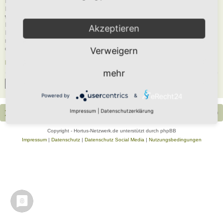
Du musst in diesem Forum registriert sein, um dich anmelden zu können. Die
Registrierung ist in wenigen Augenblicken erledigt und ermöglicht dir, auf
weitere Funktionen zuzugreifen. Die Board-Administration kann registrierten
Benutzern auch zusätzliche Berechtigungen zuweisen. Beachte bitte unsere
Akzeptieren
Nutzungsbedingungen und die verwandten Regelungen, bevor du dich
registrierst. Bitte beachte auch die jeweiligen Forenregeln, wenn du dich in
diesem Board bewegst.
Verweigern
Nutzungsbedingungen
|
Datenschutzerklärung
mehr
Registrieren
Powered by
&
Impressum
|
Datenschutzerklärung
Portal
Foren-Übersicht
Alle Zeiten sind
UTC+02:00
Copyright - Hortus-Netzwerk.de unterstützt durch phpBB
Impressum
|
Datenschutz
|
Datenschutz Social Media
|
Nutzungsbedingungen