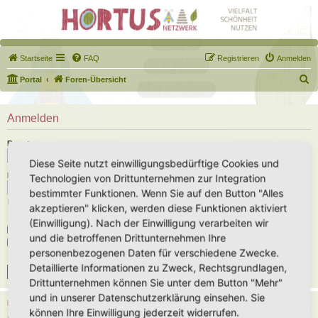
Startseite
FAQ
Registrieren
Anmelden
S
Portal
Foren-Übersicht
u
c
Anmelden
h
Benutzername:
e
Diese Seite nutzt einwilligungsbedürftige Cookies und
Passwort:
Technologien von Drittunternehmen zur Integration
bestimmter Funktionen. Wenn Sie auf den Button "Alles
Ich habe mein Passwort vergessen
akzeptieren" klicken, werden diese Funktionen aktiviert
(Einwilligung). Nach der Einwilligung verarbeiten wir
Angemeldet bleiben
und die betroffenen Drittunternehmen Ihre
Meinen Online-Status während dieser Sitzung verbergen
personenbezogenen Daten für verschiedene Zwecke.
Detaillierte Informationen zu Zweck, Rechtsgrundlagen,
Drittunternehmen können Sie unter dem Button "Mehr"
und in unserer Datenschutzerklärung einsehen. Sie
REGISTRIEREN
können Ihre Einwilligung jederzeit widerrufen.