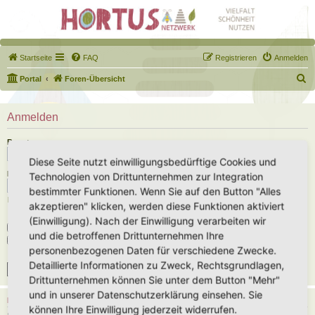
Startseite
FAQ
Registrieren
Anmelden
S
Portal
Foren-Übersicht
u
c
Anmelden
h
Benutzername:
e
Diese Seite nutzt einwilligungsbedürftige Cookies und
Passwort:
Technologien von Drittunternehmen zur Integration
bestimmter Funktionen. Wenn Sie auf den Button "Alles
Ich habe mein Passwort vergessen
akzeptieren" klicken, werden diese Funktionen aktiviert
(Einwilligung). Nach der Einwilligung verarbeiten wir
Angemeldet bleiben
und die betroffenen Drittunternehmen Ihre
Meinen Online-Status während dieser Sitzung verbergen
personenbezogenen Daten für verschiedene Zwecke.
Detaillierte Informationen zu Zweck, Rechtsgrundlagen,
Drittunternehmen können Sie unter dem Button "Mehr"
und in unserer Datenschutzerklärung einsehen. Sie
REGISTRIEREN
können Ihre Einwilligung jederzeit widerrufen.