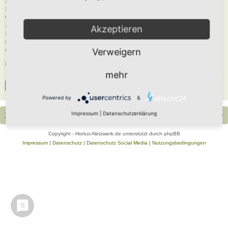
Du musst in diesem Forum registriert sein, um dich anmelden zu können. Die
Registrierung ist in wenigen Augenblicken erledigt und ermöglicht dir, auf
weitere Funktionen zuzugreifen. Die Board-Administration kann registrierten
Benutzern auch zusätzliche Berechtigungen zuweisen. Beachte bitte unsere
Akzeptieren
Nutzungsbedingungen und die verwandten Regelungen, bevor du dich
registrierst. Bitte beachte auch die jeweiligen Forenregeln, wenn du dich in
diesem Board bewegst.
Verweigern
Nutzungsbedingungen
|
Datenschutzerklärung
mehr
Registrieren
Powered by
&
Impressum
|
Datenschutzerklärung
Portal
Foren-Übersicht
Alle Zeiten sind
UTC+02:00
Copyright - Hortus-Netzwerk.de unterstützt durch phpBB
Impressum
|
Datenschutz
|
Datenschutz Social Media
|
Nutzungsbedingungen