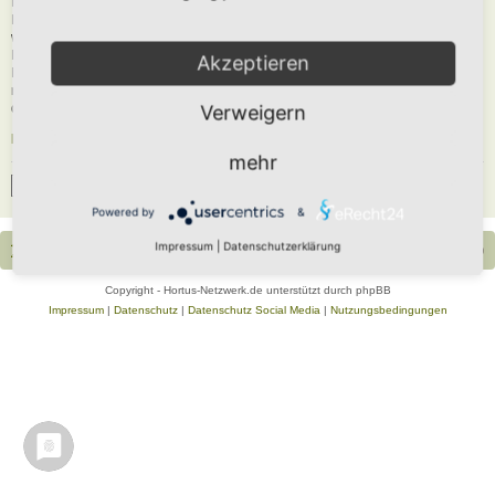
Du musst in diesem Forum registriert sein, um dich anmelden zu können. Die
Registrierung ist in wenigen Augenblicken erledigt und ermöglicht dir, auf
weitere Funktionen zuzugreifen. Die Board-Administration kann registrierten
Benutzern auch zusätzliche Berechtigungen zuweisen. Beachte bitte unsere
Akzeptieren
Nutzungsbedingungen und die verwandten Regelungen, bevor du dich
registrierst. Bitte beachte auch die jeweiligen Forenregeln, wenn du dich in
diesem Board bewegst.
Verweigern
Nutzungsbedingungen
|
Datenschutzerklärung
mehr
Registrieren
Powered by
&
Impressum
|
Datenschutzerklärung
Portal
Foren-Übersicht
Alle Zeiten sind
UTC+02:00
Copyright - Hortus-Netzwerk.de unterstützt durch phpBB
Impressum
|
Datenschutz
|
Datenschutz Social Media
|
Nutzungsbedingungen