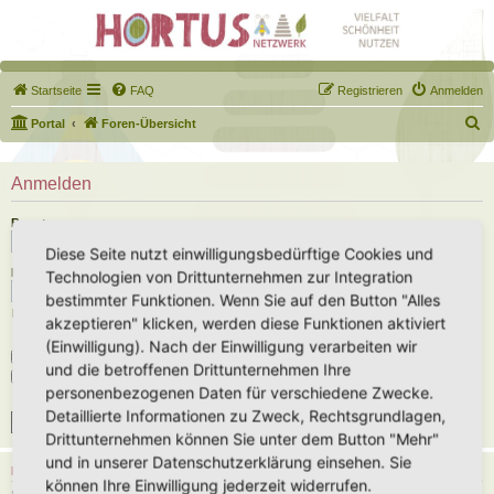
Startseite
FAQ
Registrieren
Anmelden
S
Portal
Foren-Übersicht
u
c
Anmelden
h
Benutzername:
e
Diese Seite nutzt einwilligungsbedürftige Cookies und
Passwort:
Technologien von Drittunternehmen zur Integration
bestimmter Funktionen. Wenn Sie auf den Button "Alles
Ich habe mein Passwort vergessen
akzeptieren" klicken, werden diese Funktionen aktiviert
(Einwilligung). Nach der Einwilligung verarbeiten wir
Angemeldet bleiben
und die betroffenen Drittunternehmen Ihre
Meinen Online-Status während dieser Sitzung verbergen
personenbezogenen Daten für verschiedene Zwecke.
Detaillierte Informationen zu Zweck, Rechtsgrundlagen,
Drittunternehmen können Sie unter dem Button "Mehr"
und in unserer Datenschutzerklärung einsehen. Sie
REGISTRIEREN
können Ihre Einwilligung jederzeit widerrufen.