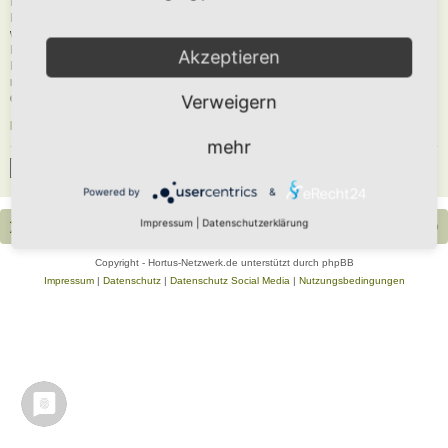
Du musst in diesem Forum registriert sein, um dich anmelden zu können. Die
Registrierung ist in wenigen Augenblicken erledigt und ermöglicht dir, auf
weitere Funktionen zuzugreifen. Die Board-Administration kann registrierten
Benutzern auch zusätzliche Berechtigungen zuweisen. Beachte bitte unsere
Akzeptieren
Nutzungsbedingungen und die verwandten Regelungen, bevor du dich
registrierst. Bitte beachte auch die jeweiligen Forenregeln, wenn du dich in
diesem Board bewegst.
Verweigern
Nutzungsbedingungen
|
Datenschutzerklärung
mehr
Registrieren
Powered by
&
Impressum
|
Datenschutzerklärung
Portal
Foren-Übersicht
Alle Zeiten sind
UTC+02:00
Copyright - Hortus-Netzwerk.de unterstützt durch phpBB
Impressum
|
Datenschutz
|
Datenschutz Social Media
|
Nutzungsbedingungen