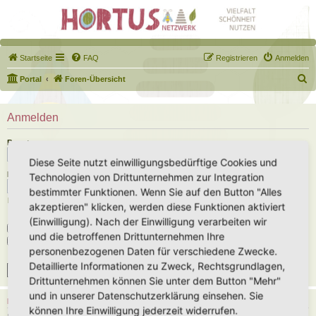
Startseite
FAQ
Registrieren
Anmelden
S
Portal
Foren-Übersicht
u
c
Anmelden
h
Benutzername:
e
Diese Seite nutzt einwilligungsbedürftige Cookies und
Passwort:
Technologien von Drittunternehmen zur Integration
bestimmter Funktionen. Wenn Sie auf den Button "Alles
Ich habe mein Passwort vergessen
akzeptieren" klicken, werden diese Funktionen aktiviert
(Einwilligung). Nach der Einwilligung verarbeiten wir
Angemeldet bleiben
und die betroffenen Drittunternehmen Ihre
Meinen Online-Status während dieser Sitzung verbergen
personenbezogenen Daten für verschiedene Zwecke.
Detaillierte Informationen zu Zweck, Rechtsgrundlagen,
Drittunternehmen können Sie unter dem Button "Mehr"
und in unserer Datenschutzerklärung einsehen. Sie
REGISTRIEREN
können Ihre Einwilligung jederzeit widerrufen.