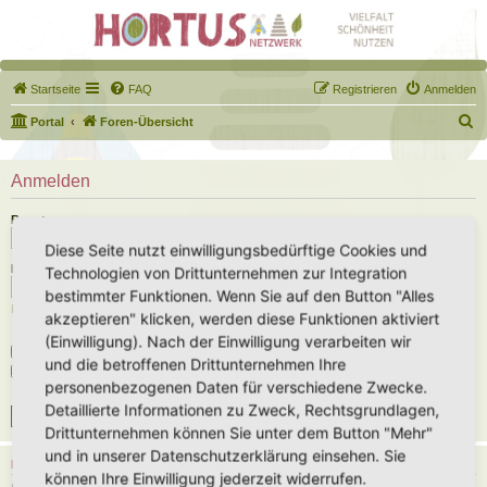
Startseite
FAQ
Registrieren
Anmelden
S
Portal
Foren-Übersicht
u
c
Anmelden
h
Benutzername:
e
Diese Seite nutzt einwilligungsbedürftige Cookies und
Passwort:
Technologien von Drittunternehmen zur Integration
bestimmter Funktionen. Wenn Sie auf den Button "Alles
Ich habe mein Passwort vergessen
akzeptieren" klicken, werden diese Funktionen aktiviert
(Einwilligung). Nach der Einwilligung verarbeiten wir
Angemeldet bleiben
und die betroffenen Drittunternehmen Ihre
Meinen Online-Status während dieser Sitzung verbergen
personenbezogenen Daten für verschiedene Zwecke.
Detaillierte Informationen zu Zweck, Rechtsgrundlagen,
Drittunternehmen können Sie unter dem Button "Mehr"
und in unserer Datenschutzerklärung einsehen. Sie
REGISTRIEREN
können Ihre Einwilligung jederzeit widerrufen.