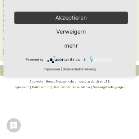
Du musst in diesem Forum registriert sein, um dich anmelden zu können. Die
Registrierung ist in wenigen Augenblicken erledigt und ermöglicht dir, auf
weitere Funktionen zuzugreifen. Die Board-Administration kann registrierten
Benutzern auch zusätzliche Berechtigungen zuweisen. Beachte bitte unsere
Akzeptieren
Nutzungsbedingungen und die verwandten Regelungen, bevor du dich
registrierst. Bitte beachte auch die jeweiligen Forenregeln, wenn du dich in
diesem Board bewegst.
Verweigern
Nutzungsbedingungen
|
Datenschutzerklärung
mehr
Registrieren
Powered by
&
Impressum
|
Datenschutzerklärung
Portal
Foren-Übersicht
Alle Zeiten sind
UTC+02:00
Copyright - Hortus-Netzwerk.de unterstützt durch phpBB
Impressum
|
Datenschutz
|
Datenschutz Social Media
|
Nutzungsbedingungen