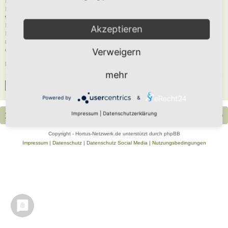
Du musst in diesem Forum registriert sein, um dich anmelden zu können. Die
Registrierung ist in wenigen Augenblicken erledigt und ermöglicht dir, auf
weitere Funktionen zuzugreifen. Die Board-Administration kann registrierten
Benutzern auch zusätzliche Berechtigungen zuweisen. Beachte bitte unsere
Akzeptieren
Nutzungsbedingungen und die verwandten Regelungen, bevor du dich
registrierst. Bitte beachte auch die jeweiligen Forenregeln, wenn du dich in
diesem Board bewegst.
Verweigern
Nutzungsbedingungen
|
Datenschutzerklärung
mehr
Registrieren
Powered by
&
Impressum
|
Datenschutzerklärung
Portal
Foren-Übersicht
Alle Zeiten sind
UTC+02:00
Copyright - Hortus-Netzwerk.de unterstützt durch phpBB
Impressum
|
Datenschutz
|
Datenschutz Social Media
|
Nutzungsbedingungen