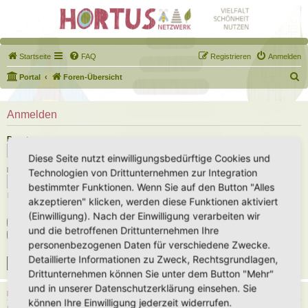
Startseite
FAQ
Registrieren
Anmelden
S
Portal
Foren-Übersicht
u
c
Anmelden
h
Benutzername:
e
Diese Seite nutzt einwilligungsbedürftige Cookies und
Passwort:
Technologien von Drittunternehmen zur Integration
bestimmter Funktionen. Wenn Sie auf den Button "Alles
Ich habe mein Passwort vergessen
akzeptieren" klicken, werden diese Funktionen aktiviert
(Einwilligung). Nach der Einwilligung verarbeiten wir
Angemeldet bleiben
und die betroffenen Drittunternehmen Ihre
Meinen Online-Status während dieser Sitzung verbergen
personenbezogenen Daten für verschiedene Zwecke.
Detaillierte Informationen zu Zweck, Rechtsgrundlagen,
Drittunternehmen können Sie unter dem Button "Mehr"
und in unserer Datenschutzerklärung einsehen. Sie
REGISTRIEREN
können Ihre Einwilligung jederzeit widerrufen.