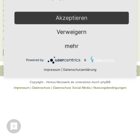
Du musst in diesem Forum registriert sein, um dich anmelden zu können. Die
Registrierung ist in wenigen Augenblicken erledigt und ermöglicht dir, auf
weitere Funktionen zuzugreifen. Die Board-Administration kann registrierten
Benutzern auch zusätzliche Berechtigungen zuweisen. Beachte bitte unsere
Akzeptieren
Nutzungsbedingungen und die verwandten Regelungen, bevor du dich
registrierst. Bitte beachte auch die jeweiligen Forenregeln, wenn du dich in
diesem Board bewegst.
Verweigern
Nutzungsbedingungen
|
Datenschutzerklärung
mehr
Registrieren
Powered by
&
Impressum
|
Datenschutzerklärung
Portal
Foren-Übersicht
Alle Zeiten sind
UTC+02:00
Copyright - Hortus-Netzwerk.de unterstützt durch phpBB
Impressum
|
Datenschutz
|
Datenschutz Social Media
|
Nutzungsbedingungen