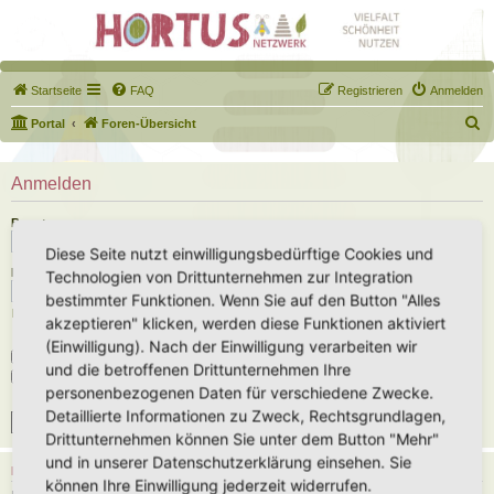
Startseite
FAQ
Registrieren
Anmelden
S
Portal
Foren-Übersicht
u
c
Anmelden
h
Benutzername:
e
Diese Seite nutzt einwilligungsbedürftige Cookies und
Passwort:
Technologien von Drittunternehmen zur Integration
bestimmter Funktionen. Wenn Sie auf den Button "Alles
Ich habe mein Passwort vergessen
akzeptieren" klicken, werden diese Funktionen aktiviert
(Einwilligung). Nach der Einwilligung verarbeiten wir
Angemeldet bleiben
und die betroffenen Drittunternehmen Ihre
Meinen Online-Status während dieser Sitzung verbergen
personenbezogenen Daten für verschiedene Zwecke.
Detaillierte Informationen zu Zweck, Rechtsgrundlagen,
Drittunternehmen können Sie unter dem Button "Mehr"
und in unserer Datenschutzerklärung einsehen. Sie
REGISTRIEREN
können Ihre Einwilligung jederzeit widerrufen.