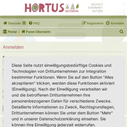
Startseite
FAQ
Registrieren
Anmelden
S
Portal
Foren-Übersicht
u
c
Anmelden
h
Benutzername:
e
Diese Seite nutzt einwilligungsbedürftige Cookies und
Passwort:
Technologien von Drittunternehmen zur Integration
bestimmter Funktionen. Wenn Sie auf den Button "Alles
Ich habe mein Passwort vergessen
akzeptieren" klicken, werden diese Funktionen aktiviert
(Einwilligung). Nach der Einwilligung verarbeiten wir
Angemeldet bleiben
und die betroffenen Drittunternehmen Ihre
Meinen Online-Status während dieser Sitzung verbergen
personenbezogenen Daten für verschiedene Zwecke.
Detaillierte Informationen zu Zweck, Rechtsgrundlagen,
Drittunternehmen können Sie unter dem Button "Mehr"
und in unserer Datenschutzerklärung einsehen. Sie
REGISTRIEREN
können Ihre Einwilligung jederzeit widerrufen.