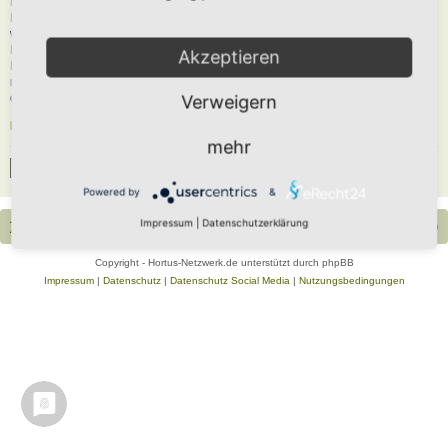
Du musst in diesem Forum registriert sein, um dich anmelden zu können. Die
Registrierung ist in wenigen Augenblicken erledigt und ermöglicht dir, auf
weitere Funktionen zuzugreifen. Die Board-Administration kann registrierten
Benutzern auch zusätzliche Berechtigungen zuweisen. Beachte bitte unsere
Akzeptieren
Nutzungsbedingungen und die verwandten Regelungen, bevor du dich
registrierst. Bitte beachte auch die jeweiligen Forenregeln, wenn du dich in
diesem Board bewegst.
Verweigern
Nutzungsbedingungen
|
Datenschutzerklärung
mehr
Registrieren
Powered by
&
Impressum
|
Datenschutzerklärung
Portal
Foren-Übersicht
Alle Zeiten sind
UTC+02:00
Copyright - Hortus-Netzwerk.de unterstützt durch phpBB
Impressum
|
Datenschutz
|
Datenschutz Social Media
|
Nutzungsbedingungen