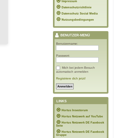
Impressum
Datenschutzrichtlinie
Datenschutz Social Media
Nutzungsbedingungen
BENUTZER-MENÜ
Benutzername:
Passwort:
Mich bei jedem Besuch
automatisch anmelden
Registriere dich jetzt!
LINKS
Hortus Insectorum
Hortus Netzwerk auf YouTube
Hortus Netzwerk DE Facebook
Seite
Hortus Netzwerk DE Facebook
Gruppe