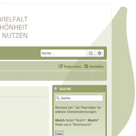
Suche
Erweiterte Suche
Registrieren
Anmelden
SUCHE
Benutze ein * als Platzhalter für
teilweis Übereinstimmungen
Mulch
findet "Mulch",
Mulch*
findet auch "Mulchwurst"