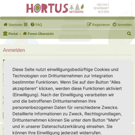
Startseite
FAQ
Registrieren
Anmelden
S
Portal
Foren-Übersicht
u
c
Anmelden
h
Benutzername:
e
Diese Seite nutzt einwilligungsbedürftige Cookies und
Passwort:
Technologien von Drittunternehmen zur Integration
bestimmter Funktionen. Wenn Sie auf den Button "Alles
Ich habe mein Passwort vergessen
akzeptieren" klicken, werden diese Funktionen aktiviert
(Einwilligung). Nach der Einwilligung verarbeiten wir
Angemeldet bleiben
und die betroffenen Drittunternehmen Ihre
Meinen Online-Status während dieser Sitzung verbergen
personenbezogenen Daten für verschiedene Zwecke.
Detaillierte Informationen zu Zweck, Rechtsgrundlagen,
Drittunternehmen können Sie unter dem Button "Mehr"
und in unserer Datenschutzerklärung einsehen. Sie
REGISTRIEREN
können Ihre Einwilligung jederzeit widerrufen.