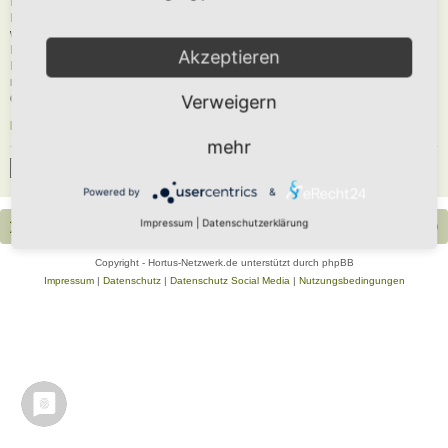
Du musst in diesem Forum registriert sein, um dich anmelden zu können. Die
Registrierung ist in wenigen Augenblicken erledigt und ermöglicht dir, auf
weitere Funktionen zuzugreifen. Die Board-Administration kann registrierten
Benutzern auch zusätzliche Berechtigungen zuweisen. Beachte bitte unsere
Akzeptieren
Nutzungsbedingungen und die verwandten Regelungen, bevor du dich
registrierst. Bitte beachte auch die jeweiligen Forenregeln, wenn du dich in
diesem Board bewegst.
Verweigern
Nutzungsbedingungen
|
Datenschutzerklärung
mehr
Registrieren
Powered by
&
Impressum
|
Datenschutzerklärung
Portal
Foren-Übersicht
Alle Zeiten sind
UTC+02:00
Copyright - Hortus-Netzwerk.de unterstützt durch phpBB
Impressum
|
Datenschutz
|
Datenschutz Social Media
|
Nutzungsbedingungen